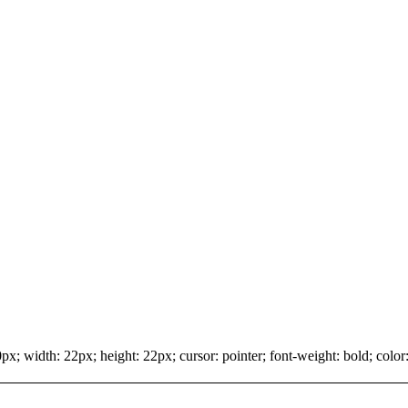
x; width: 22px; height: 22px; cursor: pointer; font-weight: bold; color: