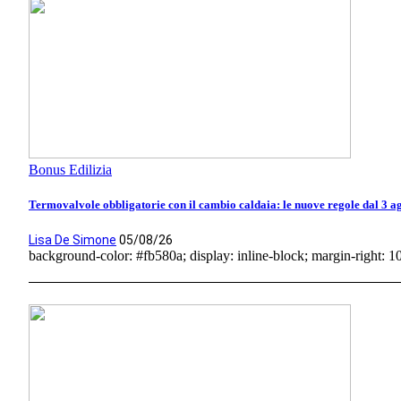
Bonus Edilizia
Termovalvole obbligatorie con il cambio caldaia: le nuove regole dal 3 a
Lisa De Simone
05/08/26
background-color: #fb580a; display: inline-block; margin-right: 10p