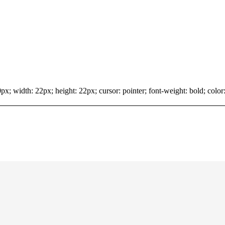
x; width: 22px; height: 22px; cursor: pointer; font-weight: bold; color: