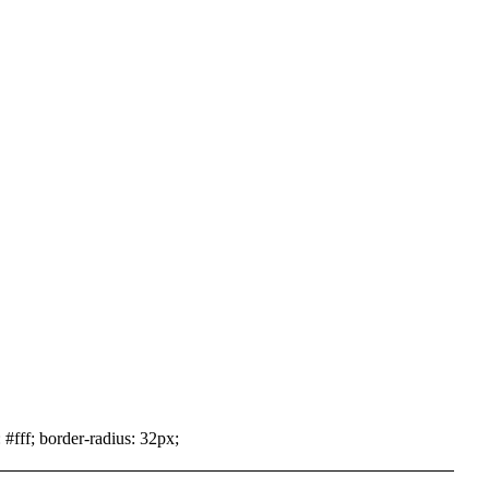
 #fff; border-radius: 32px;