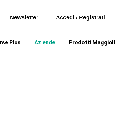
Seguici sui social
Libri
dcast
Periodici
Newsletter
Accedi / Registrati
eo
Formazione
de
rse Plus
Aziende
Prodotti Maggioli
Libri
dcast
Rinnovabili
Dissesto
Qualità aria indoor
Periodici
eo
Formazione
de