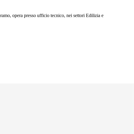
eramo, opera presso ufficio tecnico, nei settori Edilizia e