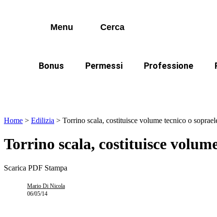
I più cercati
Vai
Superbonus
Abusi Edilizi
Concorsi
al
contenuto
Menu
Cerca
Bonus Barriere Architettoniche
Lorem ipsum dolor sit amet consectetur
Attività Edilizia Libera
Eventi e Formazion
Lorem ipsum dolor sit amet consectetur
Ecobonus
Catasto
Esami di Stato
Bonus
Permessi
Professione
Bonus Ristrutturazioni
CILA
I più cercati
Sismabonus
Distanze in Edilizia
Superbonus
Abusi Edilizi
Concorsi
In evidenza
Conto Termico
Salva Casa
Lorem ipsum dolor sit amet consectetur
Lorem ipsum dolor sit amet consectetur
Bonus Mobili
Permesso di Costruire
Bonus Barriere Architettoniche
Attività Edilizia Libera
Eventi e Formazion
Home
>
Edilizia
>
Torrino scala, costituisce volume tecnico o soprae
Bonus Idrico
SCIA
Ecobonus
Catasto
Esami di Stato
Torrino scala, costituisce volum
Bonus Verde
Bonus Ristrutturazioni
CILA
IVA Agevolata
Sismabonus
Distanze in Edilizia
Scarica PDF
Stampa
Dubbi? Risponde l’esperta
Bonus Mobili
Permesso di Costruire
Mario Di Nicola
06/05/14
Bonus Idrico
SCIA