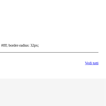
 #fff; border-radius: 32px;
Vedi tutti