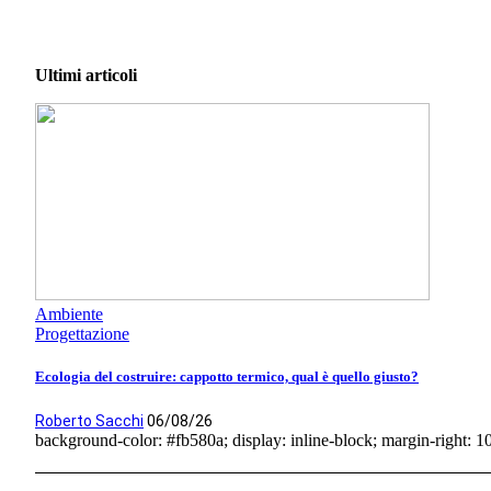
Ultimi articoli
Ambiente
Progettazione
Ecologia del costruire: cappotto termico, qual è quello giusto?
Roberto Sacchi
06/08/26
background-color: #fb580a; display: inline-block; margin-right: 10p