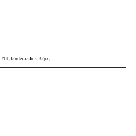
 #fff; border-radius: 32px;