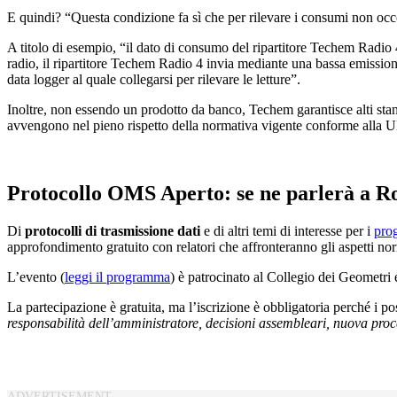
E quindi? “Questa condizione fa sì che per rilevare i consumi non occor
A titolo di esempio, “il dato di consumo del ripartitore Techem Radio 4”
radio, il ripartitore Techem Radio 4 invia mediante una bassa emissione
data logger al quale collegarsi per rilevare le letture”.
Inoltre, non essendo un prodotto da banco, Techem garantisce alti standa
avvengono nel pieno rispetto della normativa vigente conforme alla U
Protocollo OMS Aperto: se ne parlerà a 
Di
protocolli di trasmissione dati
e di altri temi di interesse per i
prog
approfondimento gratuito con relatori che affronteranno gli aspetti nor
L’evento (
leggi il programma
) è patrocinato al Collegio dei Geometri 
La partecipazione è gratuita, ma l’iscrizione è obbligatoria perché i post
responsabilità dell’amministratore, decisioni assembleari, nuova proce