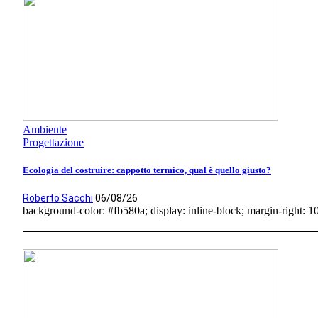
Ambiente
Progettazione
Ecologia del costruire: cappotto termico, qual è quello giusto?
Roberto Sacchi
06/08/26
background-color: #fb580a; display: inline-block; margin-right: 10p