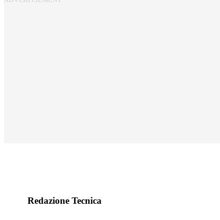
Redazione Tecnica