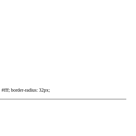
 #fff; border-radius: 32px;