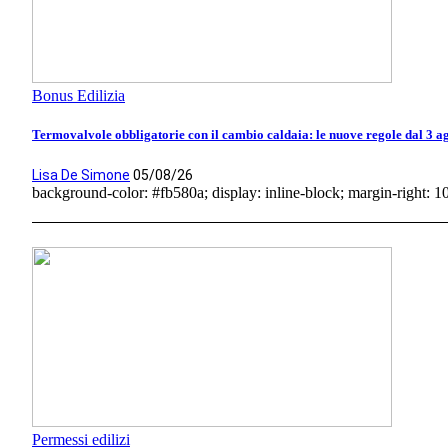
Bonus Edilizia
Termovalvole obbligatorie con il cambio caldaia: le nuove regole dal 3 a
Lisa De Simone
05/08/26
background-color: #fb580a; display: inline-block; margin-right: 10p
Permessi edilizi