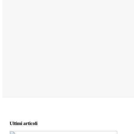
Ultimi articoli