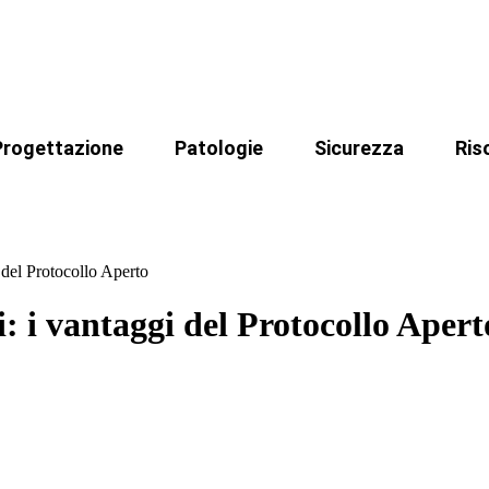
Appalti
Umidità e muffe
Antincendio
Po
Impianti
Sistemi e materiali
Rimozione Amianto
Vi
Isolamento Termico
Luoghi di Lavoro
Gu
Progettazione
Patologie
Sicurezza
Ris
Strutture e antisismica
Tetti e Coperture
Appalti
Umidità e muffe
Antincendio
Po
730
Condominio
Architectural Prompting
Soluzioni progettuali
Impianti
Sistemi e materiali
Rimozione Amianto
Vi
del Protocollo Aperto
Isolamento Termico
Luoghi di Lavoro
Gu
 i vantaggi del Protocollo Apert
Strutture e antisismica
Tetti e Coperture
Soluzioni progettuali