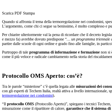
Bonus Verde
IVA Agevolata
Scarica PDF
Stampa
Quando si affronta il tema della termoregolazione nei condomini, spe
Dubbi? Risponde l’esperta
L’argomento, come chi ci segue sa benissimo, è molto complesso e purtr
Per chiarire ulteriormente val la pena di ricordare che il decreto leg
e mezzo fa) avrebbe dovuto predispone “
… un programma triennale di 
partire dalle scuole di ogni ordine e grado fino alle famiglie, in parti
Purtroppo di tale
programma di informazione e formazione
non si è
come il più veloce e radicale cambiamento nella storia del riscaldament
Protocollo OMS Aperto: cos’è?
Tra le parole “misteriose” c’è quella legata alle
misurazioni dei consu
con gli esperti di Techem Italia, realtà attiva a livello internazionale
termoregolazione nei condomini
).
“Il
protocollo OMS
(Protocollo Aperto)”, spiegano i tecnici Techem
misurazione come il ripartitore di calore,
garantisce che il sistema di