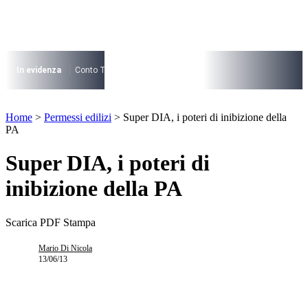
Vai
al
contenuto
I più cercati
Lorem ipsum dolor sit amet consectetur
In evidenza
Conto Termico
Salva Casa
730
Condominio
Archite
Lorem ipsum dolor sit amet consectetur
I più cercati
Home
>
Permessi edilizi
>
Super DIA, i poteri di inibizione della
Lorem ipsum dolor sit amet consectetur
PA
Lorem ipsum dolor sit amet consectetur
Super DIA, i poteri di
inibizione della PA
Scarica PDF
Stampa
Mario Di Nicola
13/06/13