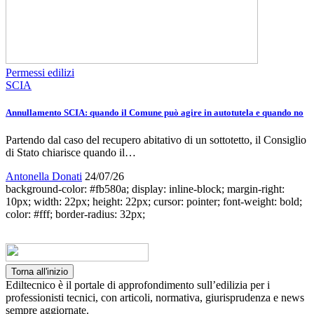
Permessi edilizi
SCIA
Annullamento SCIA: quando il Comune può agire in autotutela e quando no
Partendo dal caso del recupero abitativo di un sottotetto, il Consiglio
di Stato chiarisce quando il…
Antonella Donati
24/07/26
background-color: #fb580a; display: inline-block; margin-right:
10px; width: 22px; height: 22px; cursor: pointer; font-weight: bold;
color: #fff; border-radius: 32px;
Torna all'inizio
Ediltecnico è il portale di approfondimento sull’edilizia per i
professionisti tecnici, con articoli, normativa, giurisprudenza e news
sempre aggiornate.