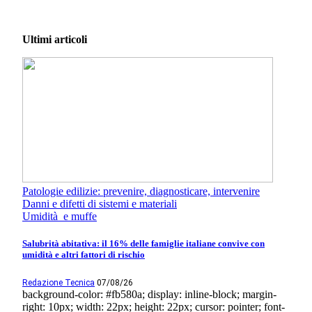
Ultimi articoli
Patologie edilizie: prevenire, diagnosticare, intervenire
Danni e difetti di sistemi e materiali
Umidità e muffe
Salubrità abitativa: il 16% delle famiglie italiane convive con
umidità e altri fattori di rischio
Redazione Tecnica
07/08/26
background-color: #fb580a; display: inline-block; margin-
right: 10px; width: 22px; height: 22px; cursor: pointer; font-