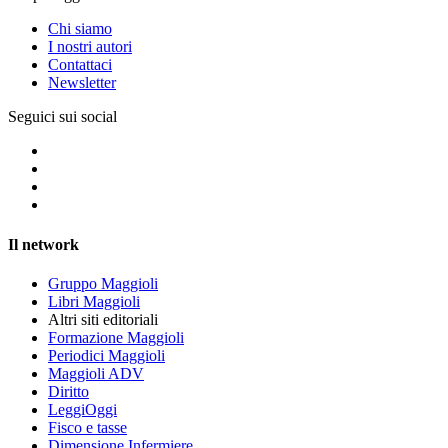
Chi siamo
I nostri autori
Contattaci
Newsletter
Seguici sui social
Il network
Gruppo Maggioli
Libri Maggioli
Altri siti editoriali
Formazione Maggioli
Periodici Maggioli
Maggioli ADV
Diritto
LeggiOggi
Fisco e tasse
Dimensione Infermiere