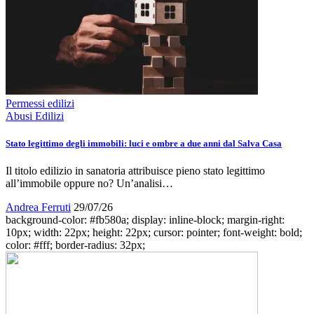
Permessi edilizi
Abusi Edilizi
Stato legittimo degli immobili: luci e ombre a due anni dal Salva Casa
Il titolo edilizio in sanatoria attribuisce pieno stato legittimo
all’immobile oppure no? Un’analisi…
Andrea Ferruti
29/07/26
background-color: #fb580a; display: inline-block; margin-right:
10px; width: 22px; height: 22px; cursor: pointer; font-weight: bold;
color: #fff; border-radius: 32px;