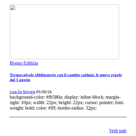
Bonus Edilizia
Termovalvole obbligatorie con il cambio caldaia: le nuove regole
dal 3 agosto
Lisa De Simone
05/08/26
background-color: #fb580a; display: inline-block; margin-
right: 10px; width: 22px; height: 22px; cursor: pointer; font-
weight: bold; color: #fff; border-radius: 32px;
Vedi tutti