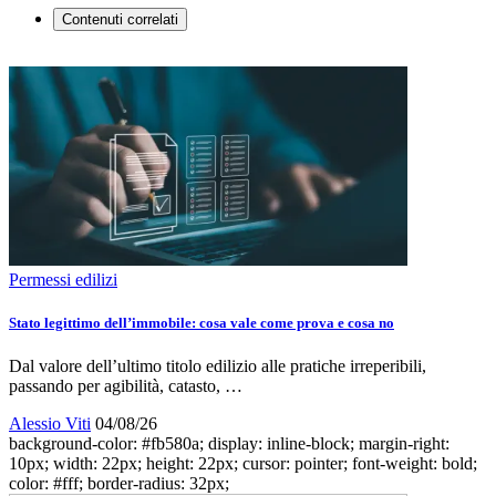
Contenuti correlati
Permessi edilizi
Stato legittimo dell’immobile: cosa vale come prova e cosa no
Dal valore dell’ultimo titolo edilizio alle pratiche irreperibili,
passando per agibilità, catasto, …
Alessio Viti
04/08/26
background-color: #fb580a; display: inline-block; margin-right:
10px; width: 22px; height: 22px; cursor: pointer; font-weight: bold;
color: #fff; border-radius: 32px;