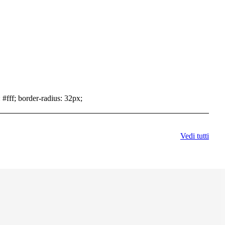
 #fff; border-radius: 32px;
Vedi tutti