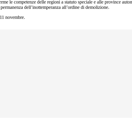
ferme le competenze delle regioni a statuto speciale e alle province auto
i di permanenza dell’inottemperanza all’ordine di demolizione.
’11 novembre.