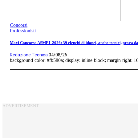
Concorsi
Professionisti
Maxi Concorso ASMEL 2026: 39 elenchi di idonei, anche tecnici, prova d
Redazione Tecnica
04/08/26
background-color: #fb580a; display: inline-block; margin-right: 10p