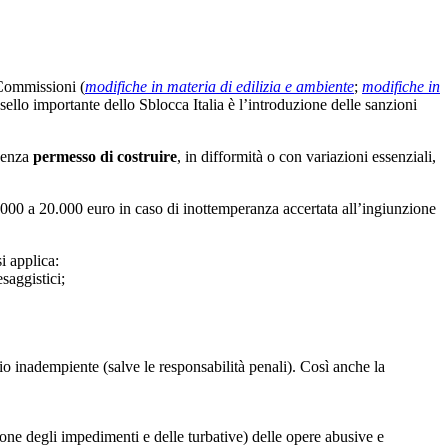
 Commissioni (
modifiche in materia di edilizia e ambiente
;
modifiche in
ssello importante dello Sblocca Italia è l’introduzione delle sanzioni
 senza
permesso di costruire
, in difformità o con variazioni essenziali,
00 a 20.000 euro in caso di inottemperanza accertata all’ingiunzione
i applica:
esaggistici;
o inadempiente (salve le responsabilità penali). Così anche la
one degli impedimenti e delle turbative) delle opere abusive e