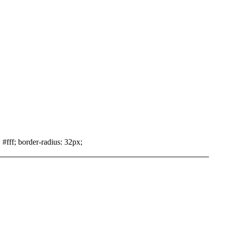
 #fff; border-radius: 32px;