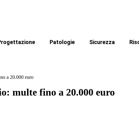
Appalti
Umidità e muffe
Antincendio
Po
Impianti
Sistemi e materiali
Rimozione Amianto
Vi
Isolamento Termico
Luoghi di Lavoro
Gu
Progettazione
Patologie
Sicurezza
Ris
Strutture e antisismica
Tetti e Coperture
Appalti
Umidità e muffe
Antincendio
Po
730
Condominio
Architectural Prompting
Soluzioni progettuali
Impianti
Sistemi e materiali
Rimozione Amianto
Vi
fino a 20.000 euro
Isolamento Termico
Luoghi di Lavoro
Gu
io: multe fino a 20.000 euro
Strutture e antisismica
Tetti e Coperture
Soluzioni progettuali