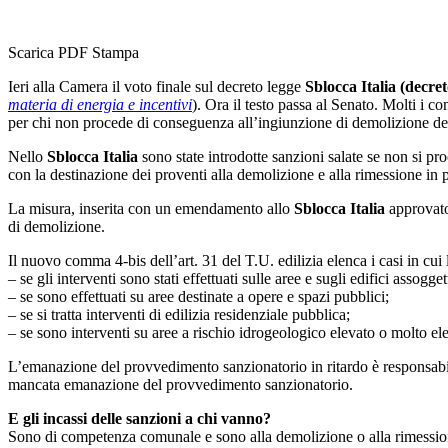
Bonus Verde
IVA Agevolata
Scarica PDF
Stampa
Ieri alla Camera il voto finale sul decreto legge
Sblocca Italia (decre
Dubbi? Risponde l’esperta
materia di energia e incentivi
). Ora il testo passa al Senato. Molti i c
per chi non procede di conseguenza all’ingiunzione di demolizione degl
Nello
Sblocca Italia
sono state introdotte sanzioni salate se non si pr
con la destinazione dei proventi alla demolizione e alla rimessione in p
La misura, inserita con un emendamento allo
Sblocca Italia
approvato
di demolizione.
Il nuovo comma 4-bis dell’art. 31 del T.U. edilizia elenca i casi in cu
– se gli interventi sono stati effettuati sulle aree e sugli edifici assoggett
– se sono effettuati su aree destinate a opere e spazi pubblici;
– se si tratta interventi di edilizia residenziale pubblica;
– se sono interventi su aree a rischio idrogeologico elevato o molto el
L’emanazione del provvedimento sanzionatorio in ritardo è responsabili
mancata emanazione del provvedimento sanzionatorio.
E gli incassi delle sanzioni a chi vanno?
Sono di competenza comunale e sono alla demolizione o alla rimessione 