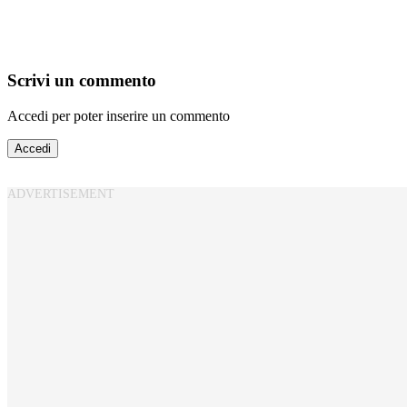
Scrivi un commento
Accedi per poter inserire un commento
Accedi