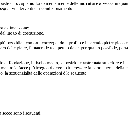
sta sede ci occupiamo fondamentalmente delle
murature a secco
, in qua
pegnativi interventi di ricondizionamento.
ma e dimensione;
dal luogo di costruzione.
ù possibile i contorni correggendo il profilo e inserendo pietre piccole p
ero delle pietre, il materiale recuperato deve, per quanto possibile, perv
e di fondazione, il livello medio, la posizione rastremata superiore e il 
 mentre le facce più irregolari devono interessare la parte interna della
o, la sequenzialità delle operazioni è la seguente:
 a secco sono i seguenti: