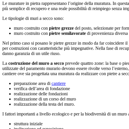
Le murature in pietra rappresentano l’origine della muratura. In que
più semplice di recupero e una reale possibilità di reimpiego senza im
Le tipologie di muri a secco sono:
muro costruito con
pietre grezze
del posto, selezionate per for
muro costruito con
pietre semilavorate
di provenienza diversa 
Nel primo caso si posano le pietre grezze in modo da far coincidere il pi
per costruzioni con caratteristiche più impegnative. Nella fase di recup
danno garanzia di un utile riuso.
La
costruzione del muro a secco
prevede quattro zone: la base o pied
utilizzate del paramento murario devono essere rivolte verso l’esterno,
cantiere ove sia progettata una muratura da realizzare con pietre a secc
preparazione area di
cantiere
verifica dell’area di fondazione
realizzazione delle fondazioni
realizzazione di un corso del muro
realizzazione della testa del muro.
I fattori importanti a livello ecologico e per la biodiversità di un muro
struttura iniziale
inclinazione ed esposizione