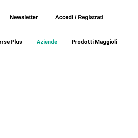
Seguici sui social
Libri
dcast
Periodici
Newsletter
Accedi / Registrati
deo
Formazione
ide
orse Plus
Aziende
Prodotti Maggioli
Libri
dcast
Rinnovabili
Dissesto
Qualità aria indoor
Periodici
deo
Formazione
ide