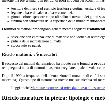
mattone già pre-tagliati, utili per tipi di posa in opera particolari. In 
tessitura del muro (ad esempio tessitura a cortina, tessitura di tes
legante a base di calce o a base cementizia;
giunti, colore, spessore e tipo (di solito si trovano dei giunti sp
finitura con sabbiatura della superficie della muratura intonacata
I fornitori di mattoni propongono generalmente i seguenti
trattamenti
selezione con eliminazione di materiale non idoneo al reimpieg
pulizia delle incrostazioni di malta
stoccaggio su pallet.
Riciclo mattoni: c’è mercato?
Il successo dei mattoni da reimpiego ha indotto certe fornaci a
produrr
reimpiego: si tratta di mattoni di aspetto irregolare, qualche volta cente
Dopo il 1990 la frequenza della demolizione di murature di edifici stori
macchina). Questo tipo di mattone ha trovato una sua nicchia sul mercato
Leggi anche
Muratura: sicurezza sismica dal nuovo all’esistente
Riciclo murature in pietra: tipologie e met