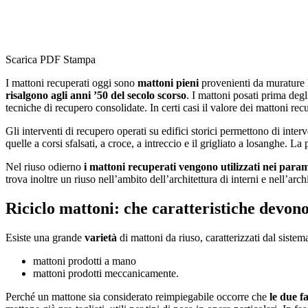
Bonus Verde
IVA Agevolata
Scarica PDF
Stampa
Dubbi? Risponde l’esperta
I mattoni recuperati oggi sono
mattoni pieni
provenienti da murature l
risalgono agli anni ’50 del secolo scorso
. I mattoni posati prima deg
tecniche di recupero consolidate. In certi casi il valore dei mattoni re
Gli interventi di recupero operati su edifici storici permettono di interv
quelle a corsi sfalsati, a croce, a intreccio e il grigliato a losanghe. L
Nel riuso odierno
i mattoni recuperati vengono utilizzati nei param
trova inoltre un riuso nell’ambito dell’architettura di interni e nell’arc
Riciclo mattoni: che caratteristiche devon
Esiste una grande
varietà
di mattoni da riuso, caratterizzati dal siste
mattoni prodotti a mano
mattoni prodotti meccanicamente.
Perché un mattone sia considerato reimpiegabile occorre che
le due f