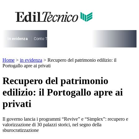
Vai
al
contenuto
I più cercati
Lorem ipsum dolor sit amet consectetur
Lorem ipsum dolor sit amet consectetur
In evidenza
Conto Termico
Salva Casa
730
Condominio
Archite
I più cercati
Home
>
in evidenza
>
Recupero del patrimonio edilizio: il
Lorem ipsum dolor sit amet consectetur
Portogallo apre ai privati
Lorem ipsum dolor sit amet consectetur
Recupero del patrimonio
edilizio: il Portogallo apre ai
privati
Il governo lancia i programmi “Revive” e “Simplex”: recupero e
valorizzazione di 30 palazzi storici, nel segno della
sburocratizzazione