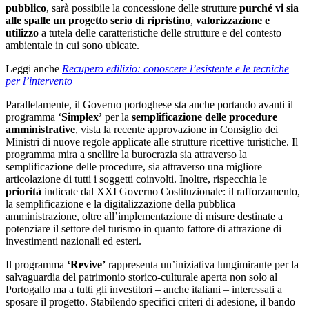
pubblico
, sarà possibile la concessione delle strutture
purché vi sia
alle spalle un progetto serio di ripristino
,
valorizzazione e
utilizzo
a tutela delle caratteristiche delle strutture e del contesto
ambientale in cui sono ubicate.
Leggi anche
Recupero edilizio: conoscere l’esistente e le tecniche
per l’intervento
Parallelamente, il Governo portoghese sta anche portando avanti il
programma ‘
Simplex’
per la
semplificazione delle procedure
amministrative
, vista la recente approvazione in Consiglio dei
Ministri di nuove regole applicate alle strutture ricettive turistiche. Il
programma mira a snellire la burocrazia sia attraverso la
semplificazione delle procedure, sia attraverso una migliore
articolazione di tutti i soggetti coinvolti. Inoltre, rispecchia le
priorità
indicate dal XXI Governo Costituzionale: il rafforzamento,
la semplificazione e la digitalizzazione della pubblica
amministrazione, oltre all’implementazione di misure destinate a
potenziare il settore del turismo in quanto fattore di attrazione di
investimenti nazionali ed esteri.
Il programma
‘Revive’
rappresenta un’iniziativa lungimirante per la
salvaguardia del patrimonio storico-culturale aperta non solo al
Portogallo ma a tutti gli investitori – anche italiani – interessati a
sposare il progetto. Stabilendo specifici criteri di adesione, il bando