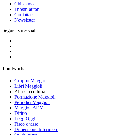
Chi siamo
I nostri autori
Contattaci
Newsletter
Seguici sui social
Il network
Gruppo Maggioli
Libri Maggioli
Altri siti editoriali
Formazione Maggioli
Periodici Maggioli
Maggioli ADV
Diritto
LeggiOggi
Fisco e tasse
Dimensione Infermiere
Outdoormag