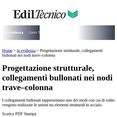
Vai
al
contenuto
I più cercati
Lorem ipsum dolor sit amet consectetur
Lorem ipsum dolor sit amet consectetur
In evidenza
Conto Termico
Salva Casa
730
Condominio
Archite
I più cercati
Home
>
in evidenza
>
Progettazione strutturale, collegamenti
Lorem ipsum dolor sit amet consectetur
bullonati nei nodi trave–colonna
Lorem ipsum dolor sit amet consectetur
Progettazione strutturale,
collegamenti bullonati nei nodi
trave–colonna
I collegamenti bullonati rappresentano uno dei modi con cui di solito
vengono realizzate le unioni tra elementi strutturali in acciaio.
Scarica PDF
Stampa