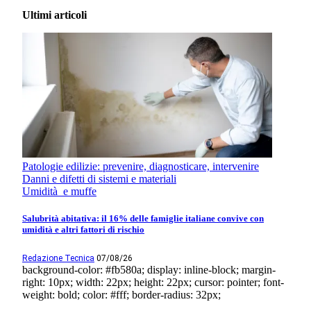
Ultimi articoli
Patologie edilizie: prevenire, diagnosticare, intervenire
Danni e difetti di sistemi e materiali
Umidità e muffe
Salubrità abitativa: il 16% delle famiglie italiane convive con
umidità e altri fattori di rischio
Redazione Tecnica
07/08/26
background-color: #fb580a; display: inline-block; margin-
right: 10px; width: 22px; height: 22px; cursor: pointer; font-
weight: bold; color: #fff; border-radius: 32px;