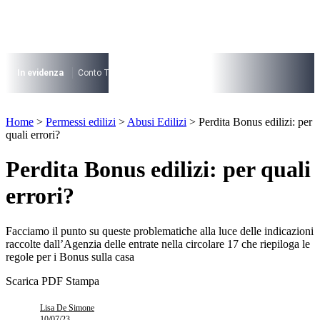
Vai
al
contenuto
I più cercati
Lorem ipsum dolor sit amet consectetur
In evidenza
Conto Termico
Salva Casa
730
Condominio
Archite
Lorem ipsum dolor sit amet consectetur
I più cercati
Home
>
Permessi edilizi
>
Abusi Edilizi
>
Perdita Bonus edilizi: per
Lorem ipsum dolor sit amet consectetur
quali errori?
Lorem ipsum dolor sit amet consectetur
Perdita Bonus edilizi: per quali
errori?
Facciamo il punto su queste problematiche alla luce delle indicazioni
raccolte dall’Agenzia delle entrate nella circolare 17 che riepiloga le
regole per i Bonus sulla casa
Scarica PDF
Stampa
Lisa De Simone
10/07/23