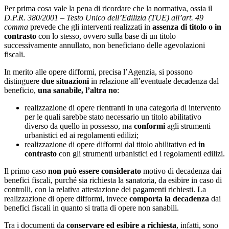
Per prima cosa vale la pena di ricordare che la normativa, ossia il
D.P.R. 380/2001 – Testo Unico dell’Edilizia (TUE) all’art. 49
comma
prevede che gli interventi realizzati in
assenza di titolo o in
contrasto
con lo stesso, ovvero sulla base di un titolo
successivamente annullato, non beneficiano delle agevolazioni
fiscali.
In merito alle opere difformi, precisa l’Agenzia, si possono
distinguere
due situazioni
in relazione all’eventuale decadenza dal
beneficio,
una sanabile, l’altra no
:
realizzazione di opere rientranti in una categoria di intervento
per le quali sarebbe stato necessario un titolo abilitativo
diverso da quello in possesso, ma
conformi
agli strumenti
urbanistici ed ai regolamenti edilizi;
realizzazione di opere difformi dal titolo abilitativo ed
in
contrasto
con gli strumenti urbanistici ed i regolamenti edilizi.
Il primo caso
non può essere considerato
motivo di decadenza dai
benefici fiscali, purché sia richiesta la sanatoria, da esibire in caso di
controlli, con la relativa attestazione dei pagamenti richiesti. La
realizzazione di opere difformi, invece
comporta la decadenza
dai
benefici fiscali in quanto si tratta di opere non sanabili.
Tra i documenti da
conservare ed esibire a richiesta
, infatti, sono