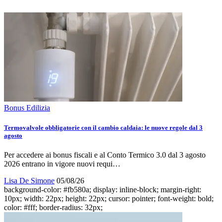
Bonus Edilizia
Termovalvole obbligatorie con il cambio caldaia: le nuove regole dal 3
agosto
Per accedere ai bonus fiscali e al Conto Termico 3.0 dal 3 agosto
2026 entrano in vigore nuovi requi…
Lisa De Simone
05/08/26
background-color: #fb580a; display: inline-block; margin-right:
10px; width: 22px; height: 22px; cursor: pointer; font-weight: bold;
color: #fff; border-radius: 32px;