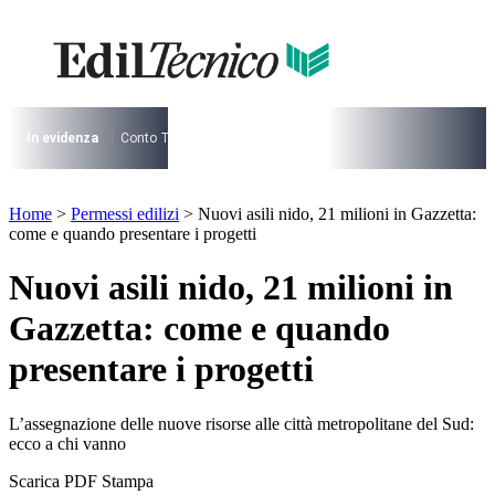
Vai
al
contenuto
I più cercati
Lorem ipsum dolor sit amet consectetur
Lorem ipsum dolor sit amet consectetur
In evidenza
Conto Termico
Salva Casa
730
Condominio
Archite
I più cercati
Home
>
Permessi edilizi
>
Nuovi asili nido, 21 milioni in Gazzetta:
Lorem ipsum dolor sit amet consectetur
come e quando presentare i progetti
Lorem ipsum dolor sit amet consectetur
Nuovi asili nido, 21 milioni in
Gazzetta: come e quando
presentare i progetti
L’assegnazione delle nuove risorse alle città metropolitane del Sud:
ecco a chi vanno
Scarica PDF
Stampa