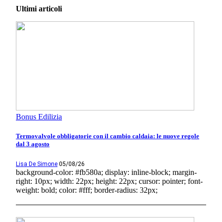
Ultimi articoli
Bonus Edilizia
Termovalvole obbligatorie con il cambio caldaia: le nuove regole
dal 3 agosto
Lisa De Simone
05/08/26
background-color: #fb580a; display: inline-block; margin-
right: 10px; width: 22px; height: 22px; cursor: pointer; font-
weight: bold; color: #fff; border-radius: 32px;