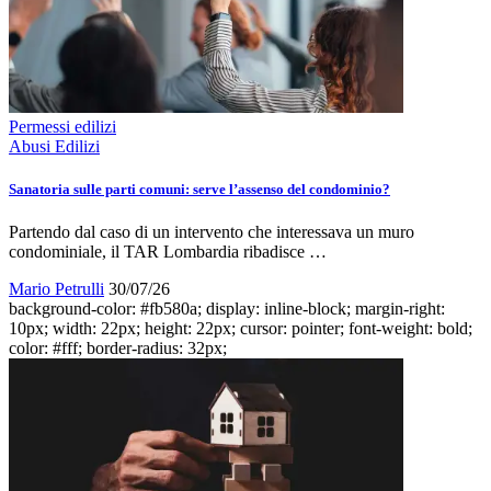
Permessi edilizi
Abusi Edilizi
Sanatoria sulle parti comuni: serve l’assenso del condominio?
Partendo dal caso di un intervento che interessava un muro
condominiale, il TAR Lombardia ribadisce …
Mario Petrulli
30/07/26
background-color: #fb580a; display: inline-block; margin-right:
10px; width: 22px; height: 22px; cursor: pointer; font-weight: bold;
color: #fff; border-radius: 32px;