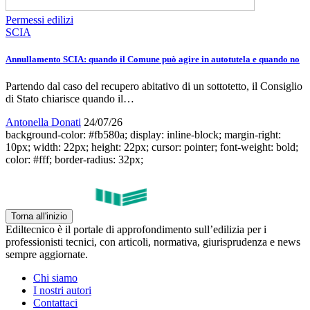
Permessi edilizi
SCIA
Annullamento SCIA: quando il Comune può agire in autotutela e quando no
Partendo dal caso del recupero abitativo di un sottotetto, il Consiglio
di Stato chiarisce quando il…
Antonella Donati
24/07/26
background-color: #fb580a; display: inline-block; margin-right:
10px; width: 22px; height: 22px; cursor: pointer; font-weight: bold;
color: #fff; border-radius: 32px;
Torna all'inizio
Ediltecnico è il portale di approfondimento sull’edilizia per i
professionisti tecnici, con articoli, normativa, giurisprudenza e news
sempre aggiornate.
Chi siamo
I nostri autori
Contattaci