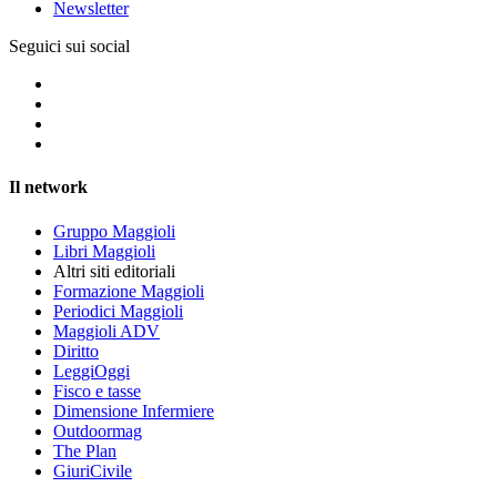
Newsletter
Seguici sui social
Il network
Gruppo Maggioli
Libri Maggioli
Altri siti editoriali
Formazione Maggioli
Periodici Maggioli
Maggioli ADV
Diritto
LeggiOggi
Fisco e tasse
Dimensione Infermiere
Outdoormag
The Plan
GiuriCivile