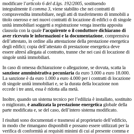
modificare l’
articolo 6 del d.lgs. 192/2005
, sostituendo
integralmente il
comma 3
, viene stabilito che nei contratti di
compravendita immobiliare, negli atti di trasferimento di immobili a
titolo oneroso e nei nuovi contratti di locazione di edifici o di singole
unità immobiliari soggetti a registrazione venga inserita apposita
clausola con la quale
l’acquirente o il conduttore dichiarano di
aver ricevuto le informazioni e la documentazione
, comprensiva
dell’attestato, in ordine alla attestazione della prestazione energetica
degli edifici; copia dell’attestato di prestazione energetica deve
essere altresì allegata al contratto, tranne che nei casi di locazione di
singole unità immobiliari.
In caso di omessa dichiarazione o allegazione, se dovuta, scatta la
sanzione amministrativa pecuniaria
da euro 3.000 a euro 18.000.
La sanzione è da euro 1.000 a euro 4.000 per i contratti di locazione
di singole unità immobiliari e, se la durata della locazione non
eccede i tre anni, essa è ridotta alla metà.
Inoltre, quando un sistema tecnico per l’edilizia è installato, sostituito
o migliorato,
è analizzata la prestazione energetica
globale della
parte modificata e, se del caso, dell’intero sistema modificato.
I risultati sono documentati e trasmessi al proprietario dell’edificio,
in modo che rimangano disponibili e possano essere utilizzati per la
verifica di conformità ai requisiti minimi di cui al presente comma e