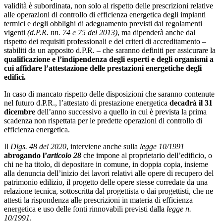
validità è subordinata, non solo al rispetto delle prescrizioni relative
alle operazioni di controllo di efficienza energetica degli impianti
termici e degli obblighi di adeguamento previsti dai regolamenti
vigenti
(d.P.R. nn. 74 e 75 del 2013)
, ma dipenderà anche dal
rispetto dei requisiti professionali e dei criteri di accreditamento –
stabiliti da un apposito d.P.R. – che saranno definiti per assicurare la
qualificazione e
l’indipendenza degli esperti e degli organismi a
cui affidare l’attestazione delle prestazioni
energetiche degli
edifici.
In caso di mancato rispetto delle disposizioni che saranno contenute
nel futuro d.P.R., l’attestato di prestazione energetica
decadrà il 31
dicembre
dell’anno successivo a quello in cui è prevista la prima
scadenza non rispettata per le predette operazioni di controllo di
efficienza energetica.
Il
Dlgs. 48 del 2020
, interviene anche sulla
legge 10/1991
abrogando l’
articolo 28
che impone al proprietario dell’edificio, o
chi ne ha titolo, di depositare in comune, in doppia copia, insieme
alla denuncia dell’inizio dei lavori relativi alle opere di recupero del
patrimonio edilizio, il progetto delle opere stesse corredate da una
relazione tecnica, sottoscritta dal progettista o dai progettisti, che ne
attesti la rispondenza alle prescrizioni in materia di efficienza
energetica e uso delle fonti rinnovabili previsti dalla
legge n.
10/1991
.