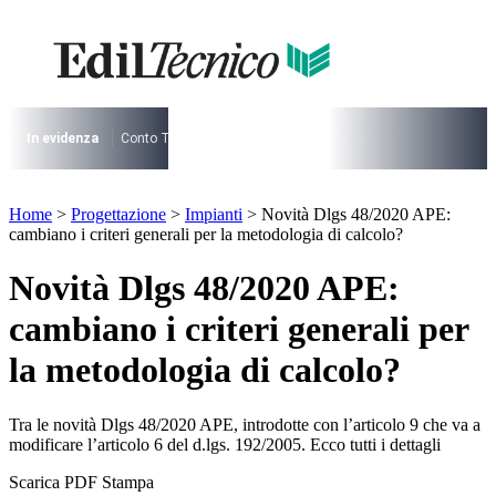
Vai
al
contenuto
I più cercati
Lorem ipsum dolor sit amet consectetur
Lorem ipsum dolor sit amet consectetur
In evidenza
Conto Termico
Salva Casa
730
Condominio
Archite
I più cercati
Home
>
Progettazione
>
Impianti
>
Novità Dlgs 48/2020 APE:
Lorem ipsum dolor sit amet consectetur
cambiano i criteri generali per la metodologia di calcolo?
Lorem ipsum dolor sit amet consectetur
Novità Dlgs 48/2020 APE:
cambiano i criteri generali per
la metodologia di calcolo?
Tra le novità Dlgs 48/2020 APE, introdotte con l’articolo 9 che va a
modificare l’articolo 6 del d.lgs. 192/2005. Ecco tutti i dettagli
Scarica PDF
Stampa