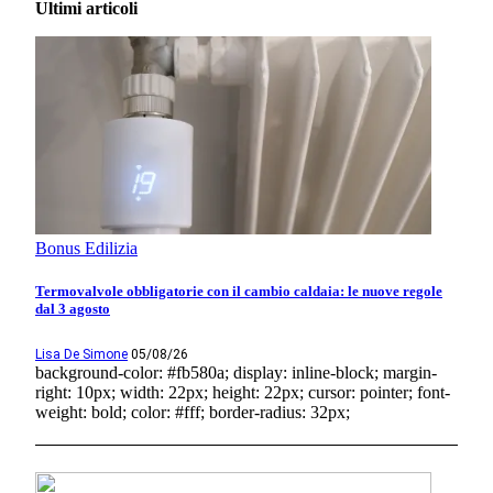
Ultimi articoli
Bonus Edilizia
Termovalvole obbligatorie con il cambio caldaia: le nuove regole
dal 3 agosto
Lisa De Simone
05/08/26
background-color: #fb580a; display: inline-block; margin-
right: 10px; width: 22px; height: 22px; cursor: pointer; font-
weight: bold; color: #fff; border-radius: 32px;