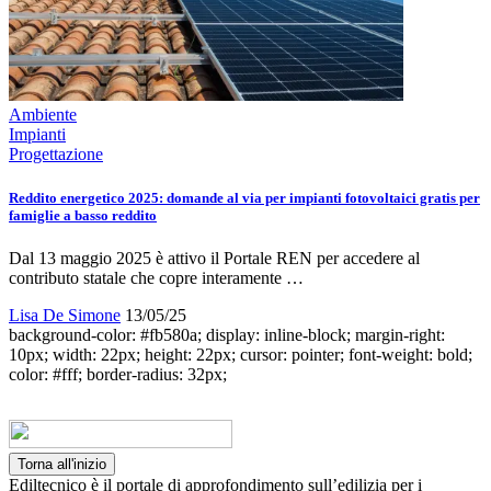
Ambiente
Impianti
Progettazione
Reddito energetico 2025: domande al via per impianti fotovoltaici gratis per
famiglie a basso reddito
Dal 13 maggio 2025 è attivo il Portale REN per accedere al
contributo statale che copre interamente …
Lisa De Simone
13/05/25
background-color: #fb580a; display: inline-block; margin-right:
10px; width: 22px; height: 22px; cursor: pointer; font-weight: bold;
color: #fff; border-radius: 32px;
Torna all'inizio
Ediltecnico è il portale di approfondimento sull’edilizia per i