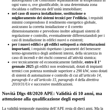
autoregolanti che controllino separatamente la temperatura in
ogni vano o, ove giustificabile, in una determinata zona
riscaldata o raffrescata dell’unità immobiliare;
nel caso di nuova installazione, sostituzione o
miglioramento dei sistemi tecnici per l’edilizia
, i requisiti
minimi comprendono il rendimento energetico globale,
assicurano la corretta installazione e il corretto
dimensionamento e prevedono inoltre adeguati sistemi di
regolazione e controllo, eventualmente differenziandoli per i
casi di installazione in edifici nuovi o esistenti;
per i nuovi edifici e gli edifici sottoposti a ristrutturazioni
importanti
, i requisiti rispettano i parametri del benessere
termo-igrometrico degli ambienti interni, della sicurezza in
caso di incendi e dei rischi connessi all’attività sismica;
ove tecnicamente ed economicamente fattibile,
entro il 1°
gennaio 2025
gli edifici non residenziali, dotati di impianti
termici con potenza nominale superiore a 290 kW, sono dotati
di sistemi di automazione e controllo di cui all’
articolo 14,
paragrafo 4 e all’articolo 15, paragrafo 4
della
direttiva
2010/31/Ue
e successive modificazioni.
Novità Dlgs 48/2020 APE: Validità di 10 anni, ma
attenzione alla qualificazione degli esperti
La validità temporale massima dell’APE resta di dieci anni. Ma la