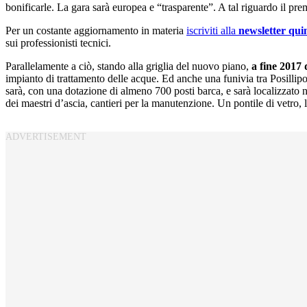
bonificarle. La gara sarà europea e “trasparente”. A tal riguardo il p
Per un costante aggiornamento in materia
iscriviti alla
newsletter quin
sui professionisti tecnici.
Parallelamente a ciò, stando alla griglia del nuovo piano,
a fine 2017 
impianto di trattamento delle acque. Ed anche una funivia tra Posillipo 
sarà, con una dotazione di almeno 700 posti barca, e sarà localizzato nel
dei maestri d’ascia, cantieri per la manutenzione. Un pontile di vetro,