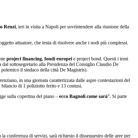
o Renzi
, ieri in visita a Napoli per sovrintendere alla riunione della
 soggetto attuatore, che tenta di risolvere anche i nodi più complessi.
ante
project financing
,
fondi europei
e project bond. Questi i temi
uta dal sottosegretario alla Presidenza del Consiglio Claudio De
polemico il sindaco della città De Magistris).
ng renziano, in una giornata caratterizzata dalle aspre contestazioni del
ilancio di 1 poliziotto ferito e 13 contusi.
gge sulla copertina del piano –
ecco Bagnoli come sarà
”. Si parte
 la conferenza di servizi, sarà richiesto il dissequestro delle aree per