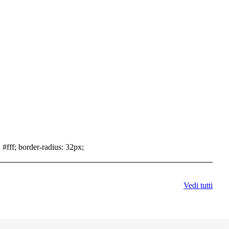
 #fff; border-radius: 32px;
Vedi tutti