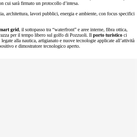
n cui sarà firmato un protocollo d’intesa.
ia, architettura, lavori pubblici, energia e ambiente, con focus specifici
mart grid
, il sottopasso tra “waterfront” e aree interne, fibra ottica,
razza per il tempo libero sul golfo di Pozzuoli. Il
porto turistico
ci
legate alla nautica, artigianato e nuove tecnologie applicate all’attività
positivo e dimostratore tecnologico aperto.