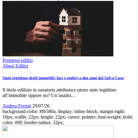
Permessi edilizi
Abusi Edilizi
Stato legittimo degli immobili: luci e ombre a due anni dal Salva Casa
Il titolo edilizio in sanatoria attribuisce pieno stato legittimo
all’immobile oppure no? Un’analisi…
Andrea Ferruti
29/07/26
background-color: #fb580a; display: inline-block; margin-right:
10px; width: 22px; height: 22px; cursor: pointer; font-weight: bold;
color: #fff; border-radius: 32px;