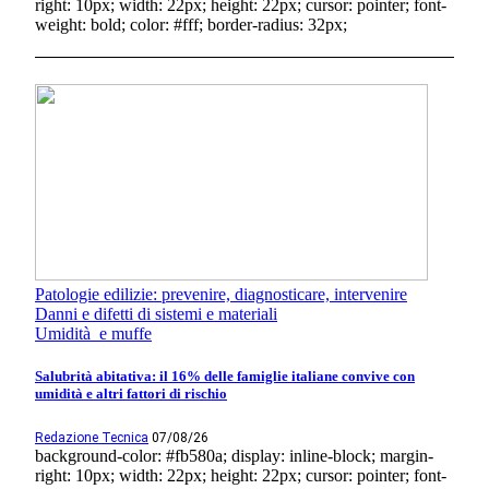
right: 10px; width: 22px; height: 22px; cursor: pointer; font-
weight: bold; color: #fff; border-radius: 32px;
Patologie edilizie: prevenire, diagnosticare, intervenire
Danni e difetti di sistemi e materiali
Umidità e muffe
Salubrità abitativa: il 16% delle famiglie italiane convive con
umidità e altri fattori di rischio
Redazione Tecnica
07/08/26
background-color: #fb580a; display: inline-block; margin-
right: 10px; width: 22px; height: 22px; cursor: pointer; font-