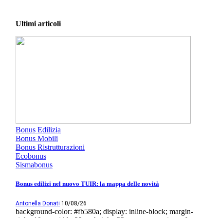
Ultimi articoli
Bonus Edilizia
Bonus Mobili
Bonus Ristrutturazioni
Ecobonus
Sismabonus
Bonus edilizi nel nuovo TUIR: la mappa delle novità
Antonella Donati
10/08/26
background-color: #fb580a; display: inline-block; margin-