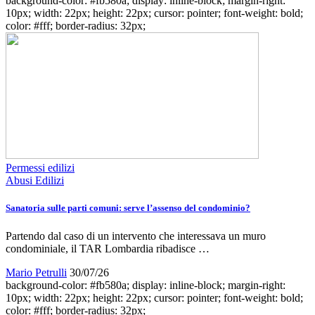
background-color: #fb580a; display: inline-block; margin-right:
10px; width: 22px; height: 22px; cursor: pointer; font-weight: bold;
color: #fff; border-radius: 32px;
Permessi edilizi
Abusi Edilizi
Sanatoria sulle parti comuni: serve l’assenso del condominio?
Partendo dal caso di un intervento che interessava un muro
condominiale, il TAR Lombardia ribadisce …
Mario Petrulli
30/07/26
background-color: #fb580a; display: inline-block; margin-right:
10px; width: 22px; height: 22px; cursor: pointer; font-weight: bold;
color: #fff; border-radius: 32px;