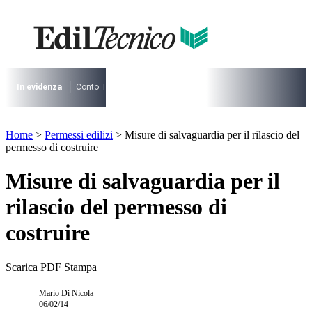
Vai
al
contenuto
I più cercati
Lorem ipsum dolor sit amet consectetur
Lorem ipsum dolor sit amet consectetur
In evidenza
Conto Termico
Salva Casa
730
Condominio
Archite
I più cercati
Home
>
Permessi edilizi
>
Misure di salvaguardia per il rilascio del
Lorem ipsum dolor sit amet consectetur
permesso di costruire
Lorem ipsum dolor sit amet consectetur
Misure di salvaguardia per il
rilascio del permesso di
costruire
Scarica PDF
Stampa
Mario Di Nicola
06/02/14