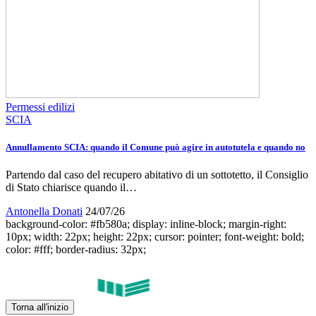
Permessi edilizi
SCIA
Annullamento SCIA: quando il Comune può agire in autotutela e quando no
Partendo dal caso del recupero abitativo di un sottotetto, il Consiglio
di Stato chiarisce quando il…
Antonella Donati
24/07/26
background-color: #fb580a; display: inline-block; margin-right:
10px; width: 22px; height: 22px; cursor: pointer; font-weight: bold;
color: #fff; border-radius: 32px;
Torna all'inizio