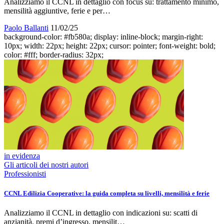
Analizziamo il CCNL in dettaglio con focus su: trattamento minimo,
mensilità aggiuntive, ferie e per…
Paolo Ballanti
11/02/25
background-color: #fb580a; display: inline-block; margin-right:
10px; width: 22px; height: 22px; cursor: pointer; font-weight: bold;
color: #fff; border-radius: 32px;
in evidenza
Gli articoli dei nostri autori
Professionisti
CCNL Edilizia Cooperative: la guida completa su livelli, mensilità e ferie
Analizziamo il CCNL in dettaglio con indicazioni su: scatti di
anzianità, premi d’ingresso, mensilit…