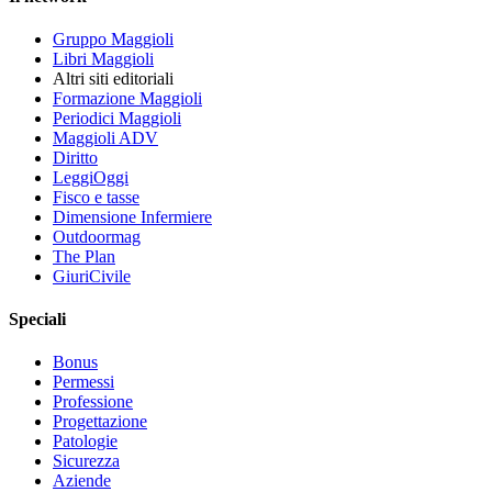
Gruppo Maggioli
Libri Maggioli
Altri siti editoriali
Formazione Maggioli
Periodici Maggioli
Maggioli ADV
Diritto
LeggiOggi
Fisco e tasse
Dimensione Infermiere
Outdoormag
The Plan
GiuriCivile
Speciali
Bonus
Permessi
Professione
Progettazione
Patologie
Sicurezza
Aziende