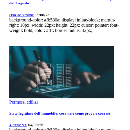
dal 3 agosto
Lisa De Simone
05/08/26
background-color: #fb580a; display: inline-block; margin-
right: 10px; width: 22px; height: 22px; cursor: pointer; font-
weight: bold; color: #fff; border-radius: 32px;
Permessi edilizi
Stato legittimo dell’immobile: cosa vale come prova e cosa no
Alessio Viti
04/08/26
background-color: #fb580a; display: inline-block; margin-