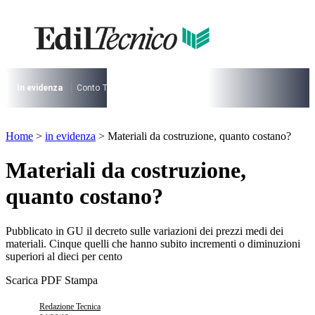
Vai
al
contenuto
I più cercati
Lorem ipsum dolor sit amet consectetur
Lorem ipsum dolor sit amet consectetur
In evidenza
Conto Termico
Salva Casa
730
Condominio
Archite
I più cercati
Home
>
in evidenza
>
Materiali da costruzione, quanto costano?
Lorem ipsum dolor sit amet consectetur
Lorem ipsum dolor sit amet consectetur
Materiali da costruzione,
quanto costano?
Pubblicato in GU il decreto sulle variazioni dei prezzi medi dei
materiali. Cinque quelli che hanno subito incrementi o diminuzioni
superiori al dieci per cento
Scarica PDF
Stampa
Redazione Tecnica