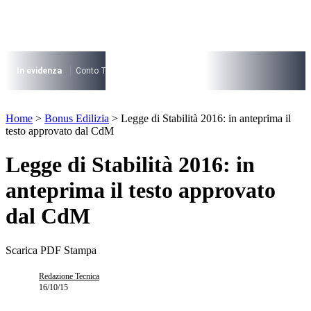
Vai
al
contenuto
I più cercati
Lorem ipsum dolor sit amet consectetur
In evidenza
Conto Termico
Salva Casa
730
Condominio
Archite
Lorem ipsum dolor sit amet consectetur
I più cercati
Home
>
Bonus Edilizia
>
Legge di Stabilità 2016: in anteprima il
Lorem ipsum dolor sit amet consectetur
testo approvato dal CdM
Lorem ipsum dolor sit amet consectetur
Legge di Stabilità 2016: in
anteprima il testo approvato
dal CdM
Scarica PDF
Stampa
Redazione Tecnica
16/10/15