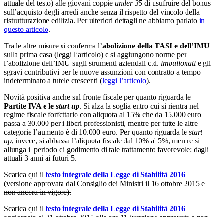
attuale del testo) alle giovani coppie
under 35
di usufruire del bonus
sull’acquisto degli arredi anche senza il rispetto del vincolo della
ristrutturazione edilizia. Per ulteriori dettagli ne abbiamo parlato
in
questo articolo
.
Tra le altre misure si conferma l’
abolizione della TASI e dell’IMU
sulla prima casa (leggi l’articolo) e si aggiungono norme per
l’abolizione dell’IMU sugli strumenti aziendali c.d.
imbullonati
e gli
sgravi contributivi per le nuove assunzioni con contratto a tempo
indeterminato a tutele crescenti (
leggi l’articolo
).
Novità positiva anche sul fronte fiscale per quanto riguarda le
Partite IVA e le
start up
. Si alza la soglia entro cui si rientra nel
regime fiscale forfettario con aliquota al 15% che da 15.000 euro
passa a 30.000 per i liberi professionisti, mentre per tutte le altre
categorie l’aumento è di 10.000 euro. Per quanto riguarda le
start
up
, invece, si abbassa l’aliquota fiscale dal 10% al 5%, mentre si
allunga il periodo di godimento di tale trattamento favorevole: dagli
attuali 3 anni ai futuri 5.
Scarica qui il
testo integrale della Legge di Stabilità 2016
(versione approvata dal Consiglio dei Ministri il 16 ottobre 2015 e
non ancora in vigore).
Scarica qui il
testo integrale della
Legge di Stabilità 2016