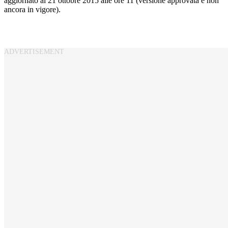
aggiornato al 21 ottobre 2015 alle ore 11 (versione approvata e non
ancora in vigore).