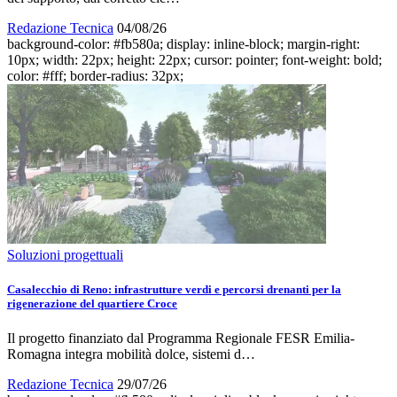
Redazione Tecnica
04/08/26
background-color: #fb580a; display: inline-block; margin-right:
10px; width: 22px; height: 22px; cursor: pointer; font-weight: bold;
color: #fff; border-radius: 32px;
Soluzioni progettuali
Casalecchio di Reno: infrastrutture verdi e percorsi drenanti per la
rigenerazione del quartiere Croce
Il progetto finanziato dal Programma Regionale FESR Emilia-
Romagna integra mobilità dolce, sistemi d…
Redazione Tecnica
29/07/26