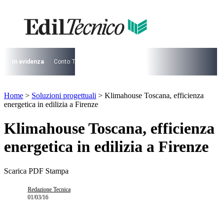
Vai
al
contenuto
I più cercati
Lorem ipsum dolor sit amet consectetur
Lorem ipsum dolor sit amet consectetur
In evidenza
Conto Termico
Salva Casa
730
Condominio
Archite
I più cercati
Home
>
Soluzioni progettuali
>
Klimahouse Toscana, efficienza
Lorem ipsum dolor sit amet consectetur
energetica in edilizia a Firenze
Lorem ipsum dolor sit amet consectetur
Klimahouse Toscana, efficienza
energetica in edilizia a Firenze
Scarica PDF
Stampa
Redazione Tecnica
01/03/16