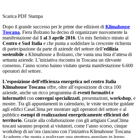
Scarica PDF
Stampa
Dopo il grande successo per le prime due edizioni di
Klimahouse
Toscana
, Fiera Bolzano ha deciso di organizzare nuovamente la
manifestazione dal
1 al 3 aprile 2016
. Un mix fieristico mirato al
Centro e Sud Italia
e che punta a soddisfare la crescente richiesta
di partecipazione da parte di aziende del settore dell’
edilizia
sostenibile
a Klimahouse a Bolzano, che vanta una lista d’attesa di
settanta aziende. L’iniziativa riscontra in Toscana un rilevante
consenso, l’anno scorso hanno visitato questa manifestazione 6.600
operatori del settore.
L’esposizione dell’efficienza energetica nel centro Italia
Klimahouse Toscana
offre, oltre all’esposizione di circa 100
aziende, anche un ricco programma di
eventi formativi e
informativi
con
convegni specializzati
, presentazioni,
workshop
, e
mostre. Tra gli appuntamenti in calendario, le visite tecniche guidate
agli edifici CasaClima per mostrare agli operatori del settore e al
pubblico
esempi di realizzazioni energeticamente efficienti del
territorio
. Grazie alla collaborazione con gli artigiani CasaClima
toscani saranno proposti ai visitatori, come l’anno scorso, cinque
workshop di un’ora ciascuno con l’iniziativa Klimahouse Toscana
Academy che punta a realizzare una struttura angolare in legno.