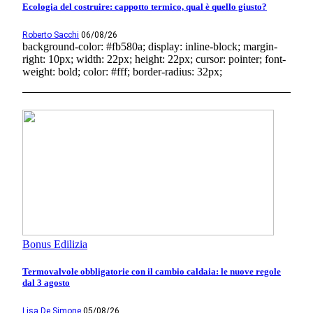
Ecologia del costruire: cappotto termico, qual è quello giusto?
Roberto Sacchi
06/08/26
background-color: #fb580a; display: inline-block; margin-
right: 10px; width: 22px; height: 22px; cursor: pointer; font-
weight: bold; color: #fff; border-radius: 32px;
Bonus Edilizia
Termovalvole obbligatorie con il cambio caldaia: le nuove regole
dal 3 agosto
Lisa De Simone
05/08/26