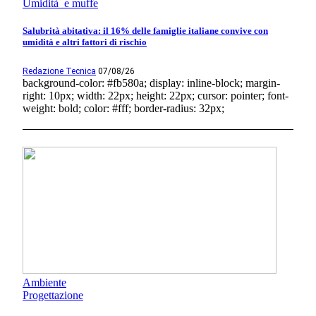
Umidità e muffe
Salubrità abitativa: il 16% delle famiglie italiane convive con
umidità e altri fattori di rischio
Redazione Tecnica
07/08/26
background-color: #fb580a; display: inline-block; margin-
right: 10px; width: 22px; height: 22px; cursor: pointer; font-
weight: bold; color: #fff; border-radius: 32px;
Ambiente
Progettazione