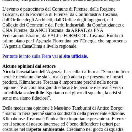
L’evento è patrocinato dal Comune di Firenze, dalla Regione
Toscana, dalla Provincia di Firenze, da Confindustria Toscana,
dall’Ordine degli Architetti, dall’Ordine degli Ingegneri, dal
Collegio dei Geometri e dei Periti Industriali, da Confartigianato e
CNA Firenze, da ANCI Toscana, da ARPAT, da FNA
Federamministratori, da EALP e FORMEDIL Toscana. Ruolo di
primo piano per l’Agenzia Fiorentina per l’Energia che rappresenta
l’Agenzia CasaClima a livello regionale.
Per tutte le info sulla Fiera vai al
sito ufficiale
.
Alcune opinioni dal settore
Nicola Lascialfari
dell’Agenzia Lascialfari afferma: “Siamo in fiera
perché riteniamo che sia la realtà più adatta per presentare i nostri
prodotti. Klimahouse Toscana è importante perché nella nostra
regione c’è ancora bisogno di educare le persone e le realtà verso
un’
edilizia sostenibile
. Speriamo nel gioco di squadra, la crisi si
sente ma siamo fiduciosi”.
Della medesima opinione è Massimo Tamburini di Antico Borgo:
“Siamo in fiera perché siamo soddisfatti della precedente edizione.
Klimahouse Toscana è l’unica fiera importante presente su Firenze
per il settore di nostro interesse ed è bene diffondere i criteri per
costruire nel
rispetto ambientale
. Crediamo nel gioco di squadra