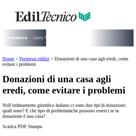
Vai
al
contenuto
I più cercati
Lorem ipsum dolor sit amet consectetur
Lorem ipsum dolor sit amet consectetur
In evidenza
Conto Termico
Salva Casa
730
Condominio
Archite
I più cercati
Home
>
Permessi edilizi
>
Donazioni di una casa agli eredi, come
Lorem ipsum dolor sit amet consectetur
evitare i problemi
Lorem ipsum dolor sit amet consectetur
Donazioni di una casa agli
eredi, come evitare i problemi
Nell’ordinamento giuridico italiano ci sono due tipi di donazioni:
quali sono? E che tipo di problematiche possono esserci se la
donazione è una casa?
Scarica PDF
Stampa