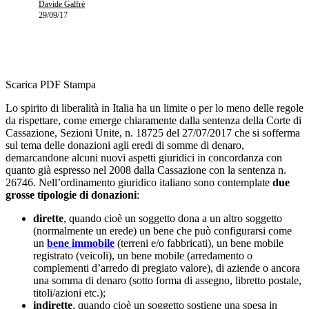
Davide Galfrè
29/09/17
Scarica PDF
Stampa
Lo spirito di liberalità in Italia ha un limite o per lo meno delle regole
da rispettare, come emerge chiaramente dalla sentenza della Corte di
Cassazione, Sezioni Unite, n. 18725 del 27/07/2017 che si sofferma
sul tema delle donazioni agli eredi di somme di denaro,
demarcandone alcuni nuovi aspetti giuridici in concordanza con
quanto già espresso nel 2008 dalla Cassazione con la sentenza n.
26746. Nell’ordinamento giuridico italiano sono contemplate
due
grosse tipologie di donazioni
:
dirette
, quando cioè un soggetto dona a un altro soggetto
(normalmente un erede) un bene che può configurarsi come
un
bene immobile
(terreni e/o fabbricati), un bene mobile
registrato (veicoli), un bene mobile (arredamento o
complementi d’arredo di pregiato valore), di aziende o ancora
una somma di denaro (sotto forma di assegno, libretto postale,
titoli/azioni etc.);
indirette
, quando cioè un soggetto sostiene una spesa in