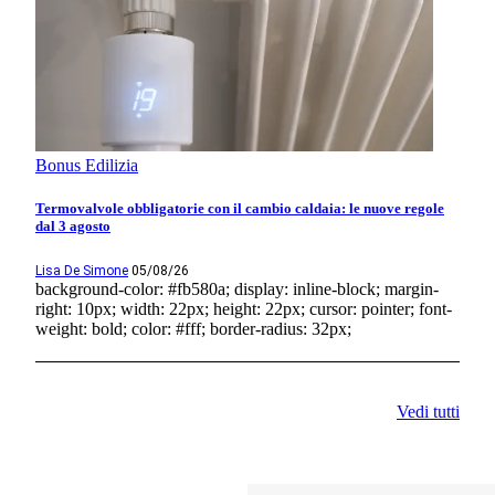
Bonus Edilizia
Termovalvole obbligatorie con il cambio caldaia: le nuove regole
dal 3 agosto
Lisa De Simone
05/08/26
background-color: #fb580a; display: inline-block; margin-
right: 10px; width: 22px; height: 22px; cursor: pointer; font-
weight: bold; color: #fff; border-radius: 32px;
Vedi tutti