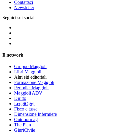
Contattaci
Newsletter
Seguici sui social
Il network
Gruppo Maggioli
Libri Maggioli
Altri siti editoriali
Formazione Maggioli
Periodici Maggioli
Maggioli ADV
Diritto
LeggiOggi
Fisco e tasse
Dimensione Infermiere
Outdoormag
The Plan
GiuriCivile