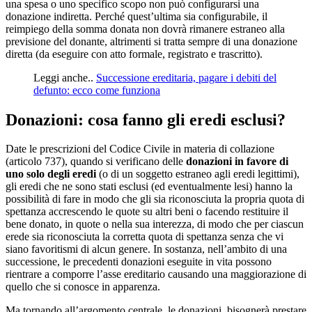
una spesa o uno specifico scopo non può configurarsi una
donazione indiretta. Perché quest’ultima sia configurabile, il
reimpiego della somma donata non dovrà rimanere estraneo alla
previsione del donante, altrimenti si tratta sempre di una donazione
diretta (da eseguire con atto formale, registrato e trascritto).
Leggi anche..
Successione ereditaria, pagare i debiti del
defunto: ecco come funziona
Donazioni: cosa fanno gli eredi esclusi?
Date le prescrizioni del Codice Civile in materia di collazione
(articolo 737), quando si verificano delle
donazioni in favore di
uno solo degli eredi
(o di un soggetto estraneo agli eredi legittimi),
gli eredi che ne sono stati esclusi (ed eventualmente lesi) hanno la
possibilità di fare in modo che gli sia riconosciuta la propria quota di
spettanza accrescendo le quote su altri beni o facendo restituire il
bene donato, in quote o nella sua interezza, di modo che per ciascun
erede sia riconosciuta la corretta quota di spettanza senza che vi
siano favoritismi di alcun genere. In sostanza, nell’ambito di una
successione, le precedenti donazioni eseguite in vita possono
rientrare a comporre l’asse ereditario causando una maggiorazione di
quello che si conosce in apparenza.
Ma tornando all’argomento centrale, le donazioni, bisognerà prestare