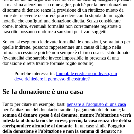
la massima attenzione su come agire, poiché per la mera donazione
di somme di denaro senza la previsione di un riutilizzo mirato da
parte del ricevente occorrerà procedere con la stipula di un rogito
notarile che configuri una donazione diretta. Senza considerare
come, inoltre, eventuali formalità non correttamente registrate o
trascritte possano condurre a sanzioni per i vari soggetti.
Se non si eseguono le dovute formalità, le donazioni, soprattutto per
quelle indirette, possono rappresentare una causa di litigio nella
futura successione poiché non sempre è chiaro cosa sia stato donato
(eventualità che sarebbe invece impossibile in presenza di una
donazione diretta tramite formale rogito notarile).
Potrebbe interessarti..
Immobile ereditario indiviso, chi
deve richiedere il permesso di costruire?
Se la donazione è una casa
Tanto per citare un esempio, basti
pensare all’acquisto di una casa
per l’abitazione del donatario tramite il pagamento del donante;
la
somma di denaro spesa è del donante, mentre l’abitazione verrà
intestata al donatario che riceve, perciò, la casa senza che debba
corrispondere alcunché al donante
. In un caso simile
l’oggetto
della donazione è l’abitazione e non la somma di denaro
; ne