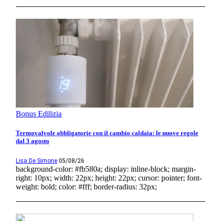
Bonus Edilizia
Termovalvole obbligatorie con il cambio caldaia: le nuove regole
dal 3 agosto
Lisa De Simone
05/08/26
background-color: #fb580a; display: inline-block; margin-
right: 10px; width: 22px; height: 22px; cursor: pointer; font-
weight: bold; color: #fff; border-radius: 32px;