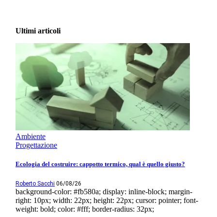
Ultimi articoli
Ambiente
Progettazione
Ecologia del costruire: cappotto termico, qual è quello giusto?
Roberto Sacchi
06/08/26
background-color: #fb580a; display: inline-block; margin-
right: 10px; width: 22px; height: 22px; cursor: pointer; font-
weight: bold; color: #fff; border-radius: 32px;