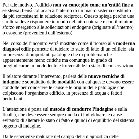
Per tale motivo, l’edificio
non va concepito come un’entità fine a
sé stessa
, bensì collocata all’interno di un macro sistema costituito
da più sottosistemi in relazione reciproca. Questo spiega perché una
struttura deve rispondere in modo del tutto naturale e con il minimo
sforzo energetico alle sollecitazioni endogene (originate all’interno)
o esogene (provenienti dall’esterno).
Nel corso dell’incontro verrà mostrato come il ricorso alla
moderna
diagnosi edile
permette di tutelare lo stato di fatto di un edificio, sia
in presenza di importanti patologie che di problematiche
apparentemente meno critiche ma comunque in grado di
pregiudicarne in modo lento e irreversibile lo stato di conservazione.
Il relatore durante l’intervento, parlerà delle
nuove tecniche di
indagine
e soprattutto delle
modalità
con cui queste devono essere
condotte per conoscere le cause e le origini delle patologie che
colpiscono l’organismo edificio, in presenza di acqua e fattori
perturbanti.
L’attenzione è posta sul
metodo di condurre l’indagine
e sulla
finalità, che deve essere sempre quella di individuare le cause
evitando di alterare lo stato di fatto e quindi di equilibrio del sistema
oggetto di indagine.
Dalle esperienze maturate nel campo della diagnostica delle