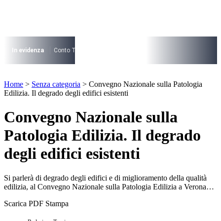
Vai
al
contenuto
I più cercati
Lorem ipsum dolor sit amet consectetur
In evidenza
Conto Termico
Salva Casa
730
Condominio
Archite
Lorem ipsum dolor sit amet consectetur
I più cercati
Home
>
Senza categoria
>
Convegno Nazionale sulla Patologia
Lorem ipsum dolor sit amet consectetur
Edilizia. Il degrado degli edifici esistenti
Lorem ipsum dolor sit amet consectetur
Convegno Nazionale sulla
Patologia Edilizia. Il degrado
degli edifici esistenti
Si parlerà di degrado degli edifici e di miglioramento della qualità
edilizia, al Convegno Nazionale sulla Patologia Edilizia a Verona…
Scarica PDF
Stampa