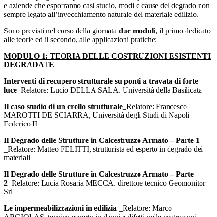
e aziende che esporranno casi studio, modi e cause del degrado non
sempre legato all’invecchiamento naturale del materiale edilizio.
Sono previsti nel corso della giornata
due moduli
, il primo dedicato
alle teorie ed il secondo, alle applicazioni pratiche:
MODULO 1: TEORIA DELLE COSTRUZIONI ESISTENTI
DEGRADATE
Interventi di recupero strutturale su ponti a travata di forte
luce
_
Relatore: Lucio DELLA SALA, Università della Basilicata
Il caso studio di un crollo strutturale
_
Relatore: Francesco
MAROTTI DE SCIARRA, Università degli Studi di Napoli
Federico II
Il Degrado delle Strutture in Calcestruzzo Armato – Parte 1
_
Relatore: Matteo FELITTI, strutturista ed esperto in degrado dei
materiali
Il Degrado delle Strutture in Calcestruzzo Armato – Parte
2
_
Relatore: Lucia Rosaria MECCA, direttore tecnico Geomonitor
Srl
Le impermeabilizzazioni in edilizia
_
Relatore: Marco
ARGIOLAS, tecnico esperto in danni e difetti nelle costruzioni