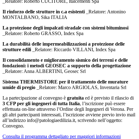
_
Relatore: Roberto CUCITORE, Italcementi Spa
Il rinforzo delle strutture in c.a esistenti
_
Relatore: Antonino
MONTALBANO, Sika ITALIA
La protezione degli impalcati stradale con sistemi bituminosi
_
Relatore: Roberto GRASSO, Index Spa
La durabilità delle impermeabilizzazioni a protezione delle
strutture edili
_
Relatore: Riccardo VILLANI, Index Spa
Il consolidamento e miglioramento sismico dei terreni e delle
fondazioni: i metodi GEOSEC a supporto della progettazione
_
Relatore: Anna ALBERTINI, Geosec Srl
Sistema THERMISTORE per il trattamento delle murature
umide di pregio
_
Relatore: Marco ARGIOLAS, Inventaria Srl
La partecipazione al convegno è
gratuita
ed è previsto il rilascio di
3 CFP per gli ingegneri di tutta Italia
, l’iscrizione può essere
effettuata on-line attraverso l’Ordine degli Ingegneri di Verona. Per
gli altri partecipanti interessati, l’iscrizione avviene previo invio mail
all’indirizzo info@patologiaedilizia.it, scrivendo nell’oggetto:
Convegno.
Consulta il programma dettagliato per maggiori informazioni