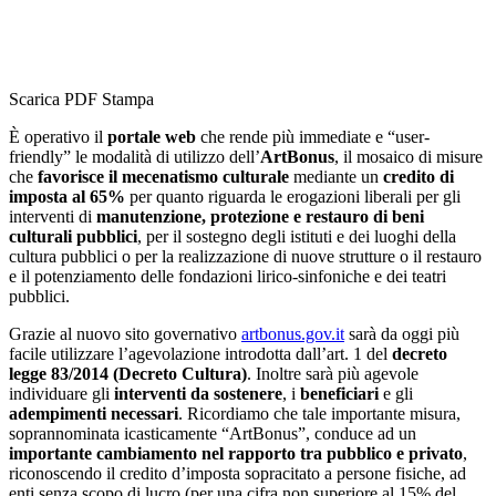
Scarica PDF
Stampa
È operativo il
portale web
che rende più immediate e “user-
friendly” le modalità di utilizzo dell’
ArtBonus
, il mosaico di misure
che
favorisce il mecenatismo culturale
mediante un
credito di
imposta al 65%
per quanto riguarda le erogazioni liberali per gli
interventi di
manutenzione, protezione e restauro di beni
culturali pubblici
, per il sostegno degli istituti e dei luoghi della
cultura pubblici o per la realizzazione di nuove strutture o il restauro
e il potenziamento delle fondazioni lirico-sinfoniche e dei teatri
pubblici.
Grazie al nuovo sito governativo
artbonus.gov.it
sarà da oggi più
facile utilizzare l’agevolazione introdotta dall’art. 1 del
decreto
legge 83/2014 (Decreto Cultura)
. Inoltre sarà più agevole
individuare gli
interventi da sostenere
, i
beneficiari
e gli
adempimenti necessari
. Ricordiamo che tale importante misura,
soprannominata icasticamente “ArtBonus”, conduce ad un
importante cambiamento nel rapporto tra pubblico e privato
,
riconoscendo il credito d’imposta sopracitato a persone fisiche, ad
enti senza scopo di lucro (per una cifra non superiore al 15% del