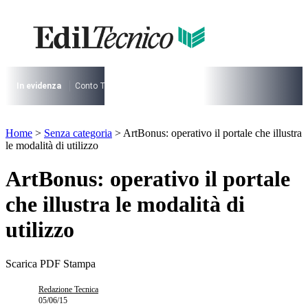
Vai
al
I più cercati
contenuto
Lorem ipsum dolor sit amet consectetur
Lorem ipsum dolor sit amet consectetur
In evidenza
Conto Termico
Salva Casa
730
Condominio
Archite
I più cercati
Lorem ipsum dolor sit amet consectetur
Home
>
Senza categoria
>
ArtBonus: operativo il portale che illustra
Lorem ipsum dolor sit amet consectetur
le modalità di utilizzo
ArtBonus: operativo il portale
che illustra le modalità di
utilizzo
Scarica PDF
Stampa
Redazione Tecnica
05/06/15