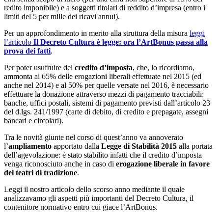
redito imponibile) e a soggetti titolari di reddito d’impresa (entro i
limiti del 5 per mille dei ricavi annui).
Per un approfondimento in merito alla struttura della misura
leggi
l’articolo
Il Decreto Cultura è legge: ora l’ArtBonus passa alla
prova dei fatti
.
Per poter usufruire del
credito d’imposta
, che, lo ricordiamo,
ammonta al 65% delle erogazioni liberali effettuate nel 2015 (ed
anche nel 2014) e al 50% per quelle versate nel 2016, è necessario
effettuare la donazione attraverso mezzi di pagamento tracciabili:
banche, uffici postali, sistemi di pagamento previsti dall’articolo 23
del d.lgs. 241/1997 (carte di debito, di credito e prepagate, assegni
bancari e circolari).
Tra le novità giunte nel corso di quest’anno va annoverato
l’
ampliamento
apportato dalla
Legge di Stabilità 2015
alla portata
dell’agevolazione: è stato stabilito infatti che il credito d’imposta
venga riconosciuto anche in caso di
erogazione liberale in favore
dei teatri di tradizione
.
Leggi il nostro articolo dello scorso anno mediante il quale
analizzavamo gli aspetti più importanti del Decreto Cultura, il
contenitore normativo entro cui giace l’ArtBonus.