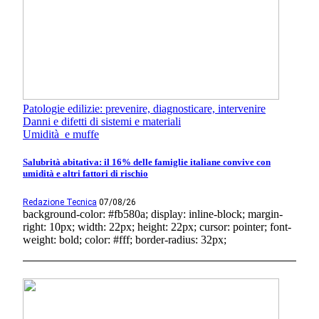
Patologie edilizie: prevenire, diagnosticare, intervenire
Danni e difetti di sistemi e materiali
Umidità e muffe
Salubrità abitativa: il 16% delle famiglie italiane convive con
umidità e altri fattori di rischio
Redazione Tecnica
07/08/26
background-color: #fb580a; display: inline-block; margin-
right: 10px; width: 22px; height: 22px; cursor: pointer; font-
weight: bold; color: #fff; border-radius: 32px;