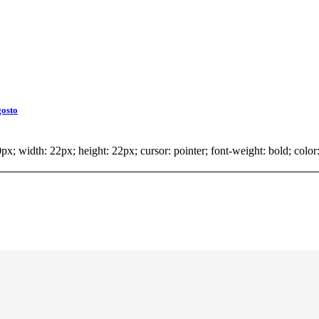
gosto
x; width: 22px; height: 22px; cursor: pointer; font-weight: bold; color: