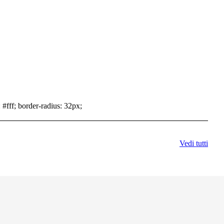
 #fff; border-radius: 32px;
Vedi tutti