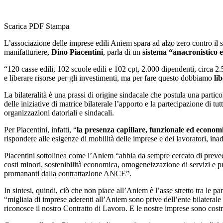
Bonus Verde
IVA Agevolata
Scarica PDF
Stampa
L’associazione delle imprese edili Aniem spara ad alzo zero contro il si
Dubbi? Risponde l’esperta
manifatturiere,
Dino Piacentini
, parla di un
sistema “anacronistico e
“120 casse edili, 102 scuole edili e 102 cpt, 2.000 dipendenti, circa 2.
e liberare risorse per gli investimenti, ma per fare questo dobbiamo
lib
La bilateralità è una prassi di origine sindacale che postula una partico
delle iniziative di matrice bilaterale l’apporto e la partecipazione di tu
organizzazioni datoriali e sindacali.
Per Piacentini, infatti, “
la presenza capillare, funzionale ed econom
rispondere alle esigenze di mobilità delle imprese e dei lavoratori, inad
Piacentini sottolinea come l’Aniem “abbia da sempre cercato di preveder
costi minori, sostenibilità economica, omogeneizzazione di servizi e pr
promananti dalla contrattazione ANCE”.
In sintesi, quindi, ciò che non piace all’Aniem è l’asse stretto tra le 
“migliaia di imprese aderenti all’Aniem sono prive dell’ente bilaterale 
riconosce il nostro Contratto di Lavoro. E le nostre imprese sono costr