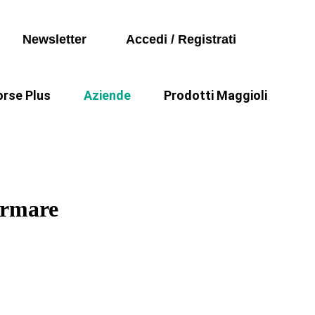
Iscriviti
Libri
dcast
Periodici
Newsletter
Accedi / Registrati
deo
Formazione
ide
orse Plus
Aziende
Prodotti Maggioli
Libri
dcast
Rinnovabili
Dissesto
Qualità aria indoor
Periodici
deo
Formazione
ide
formare