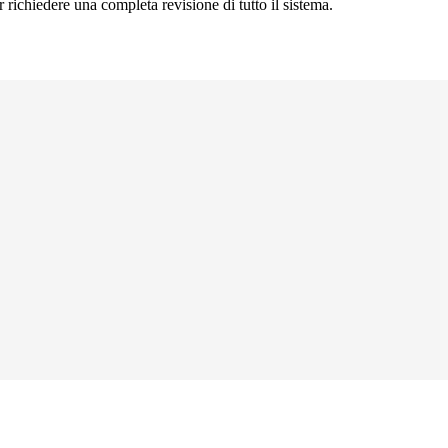
r richiedere una completa revisione di tutto il sistema.