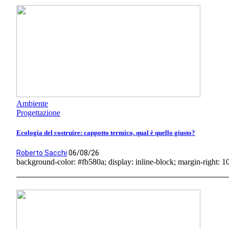
Ambiente
Progettazione
Ecologia del costruire: cappotto termico, qual è quello giusto?
Roberto Sacchi
06/08/26
background-color: #fb580a; display: inline-block; margin-right: 10p