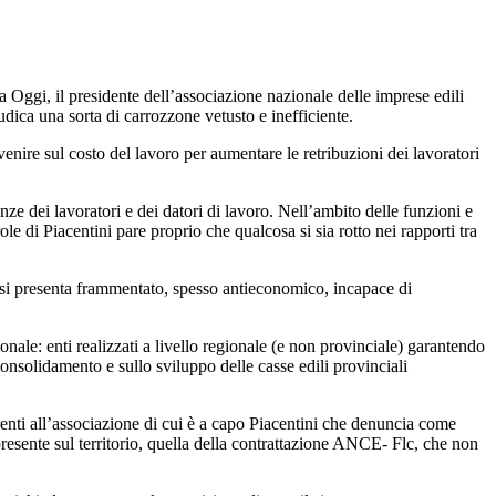
a Oggi, il presidente dell’associazione nazionale delle imprese edili
udica una sorta di carrozzone vetusto e inefficiente.
venire sul costo del lavoro per aumentare le retribuzioni dei lavoratori
anze dei lavoratori e dei datori di lavoro. Nell’ambito delle funzioni e
ole di Piacentini pare proprio che qualcosa si sia rotto nei rapporti tra
si presenta frammentato, spesso antieconomico, incapace di
nale: enti realizzati a livello regionale (e non provinciale) garantendo
onsolidamento e sullo sviluppo delle casse edili provinciali
erenti all’associazione di cui è a capo Piacentini che denuncia come
 presente sul territorio, quella della contrattazione ANCE- Flc, che non