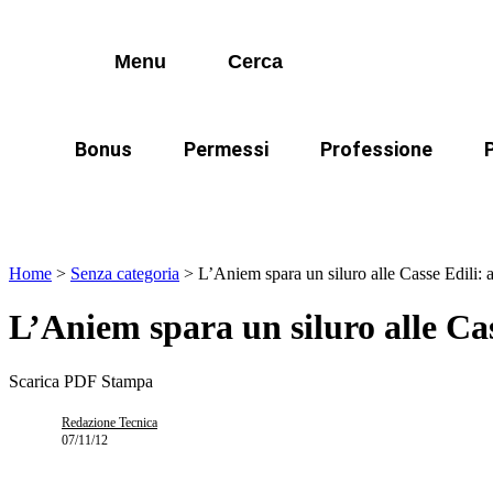
I più cercati
Vai
Superbonus
Abusi Edilizi
Concorsi
al
contenuto
Menu
Cerca
Bonus Barriere Architettoniche
Lorem ipsum dolor sit amet consectetur
Attività Edilizia Libera
Eventi e Formazione
Lorem ipsum dolor sit amet consectetur
Ecobonus
Catasto
Esami di Stato
Bonus
Permessi
Professione
Bonus Ristrutturazioni
CILA
I più cercati
Sismabonus
Distanze in Edilizia
Superbonus
Abusi Edilizi
Concorsi
In evidenza
Conto Termico
Salva Casa
Lorem ipsum dolor sit amet consectetur
Lorem ipsum dolor sit amet consectetur
Bonus Mobili
Permesso di Costruire
Bonus Barriere Architettoniche
Attività Edilizia Libera
Eventi e Formazione
Home
>
Senza categoria
>
L’Aniem spara un siluro alle Casse Edili: 
Bonus Idrico
SCIA
Ecobonus
Catasto
Esami di Stato
L’Aniem spara un siluro alle Cas
Bonus Verde
Bonus Ristrutturazioni
CILA
IVA Agevolata
Sismabonus
Distanze in Edilizia
Scarica PDF
Stampa
Dubbi? Risponde l’esperta
Bonus Mobili
Permesso di Costruire
Redazione Tecnica
07/11/12
Bonus Idrico
SCIA