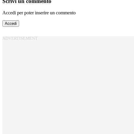
Scrivi un commento
Accedi per poter inserire un commento
Accedi