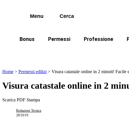
I più cercati
Vai
Superbonus
Abusi Edilizi
Concorsi
al
contenuto
Menu
Cerca
Bonus Barriere Architettoniche
Lorem ipsum dolor sit amet consectetur
Attività Edilizia Libera
Eventi e Formazione
Lorem ipsum dolor sit amet consectetur
Ecobonus
Catasto
Esami di Stato
Bonus
Permessi
Professione
Bonus Ristrutturazioni
CILA
I più cercati
Sismabonus
Distanze in Edilizia
Superbonus
Abusi Edilizi
Concorsi
In evidenza
Conto Termico
Salva Casa
Lorem ipsum dolor sit amet consectetur
Lorem ipsum dolor sit amet consectetur
Bonus Mobili
Permesso di Costruire
Bonus Barriere Architettoniche
Attività Edilizia Libera
Eventi e Formazione
Home
>
Permessi edilizi
>
Visura catastale online in 2 minuti! Facile e
Bonus Idrico
SCIA
Ecobonus
Catasto
Esami di Stato
Visura catastale online in 2 minu
Bonus Verde
Bonus Ristrutturazioni
CILA
IVA Agevolata
Sismabonus
Distanze in Edilizia
Scarica PDF
Stampa
Dubbi? Risponde l’esperta
Bonus Mobili
Permesso di Costruire
Redazione Tecnica
28/10/19
Bonus Idrico
SCIA