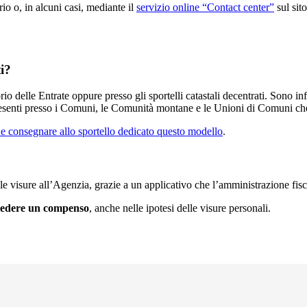
io o, in alcuni casi, mediante il
servizio online “Contact center”
sul sit
ti?
o delle Entrate oppure presso gli sportelli catastali decentrati. Sono infa
 presenti presso i Comuni, le Comunità montane e le Unioni di Comuni che
e consegnare allo sportello dedicato questo modello
.
le visure all’Agenzia, grazie a un applicativo che l’amministrazione fisc
iedere un compenso
, anche nelle ipotesi delle visure personali.