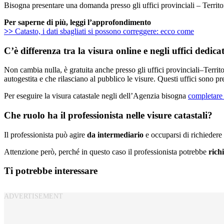
Bisogna presentare una domanda presso gli uffici provinciali – Territor
Per saperne di più, leggi l’approfondimento
>>
Catasto, i dati sbagliati si possono correggere: ecco come
C’è differenza tra la visura online e negli uffici dedica
Non cambia nulla, è gratuita anche presso gli uffici provinciali–Territori
autogestita e che rilasciano al pubblico le visure. Questi uffici sono
Per eseguire la visura catastale negli dell’Agenzia bisogna
completare 
Che ruolo ha il professionista nelle visure catastali?
Il professionista può agire
da intermediario
e occuparsi di richiedere 
Attenzione però, perché in questo caso il professionista potrebbe
rich
Ti potrebbe interessare