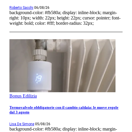
Roberto Sacchi
06/08/26
background-color: #fb580a; display: inline-block; margin-
right: 10px; width: 22px; height: 22px; cursor: pointer; font-
weight: bold; color: #fff; border-radius: 32px;
Bonus Edilizia
Termovalvole obbligatorie con il cambio caldaia: le nuove regole
dal 3 agosto
Lisa De Simone
05/08/26
background-color: #fb580a; display: inline-block; margin-