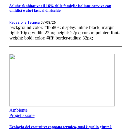
Salubrità abitativa: il 16% delle famiglie italiane convive con
umidità e altri fattori di rischio
Redazione Tecnica
07/08/26
background-color: #fb580a; display: inline-block; margin-
right: 10px; width: 22px; height: 22px; cursor: pointer; font-
weight: bold; color: #fff; border-radius: 32px;
Ambiente
Progettazione
Ecologia del costruire: cappotto termico, qual è quello giusto?