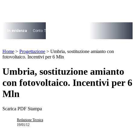
Vai
al
contenuto
I più cercati
Lorem ipsum dolor sit amet consectetur
In evidenza
Conto Termico
Salva Casa
730
Condominio
Archite
Lorem ipsum dolor sit amet consectetur
I più cercati
Home
>
Progettazione
>
Umbria, sostituzione amianto con
Lorem ipsum dolor sit amet consectetur
fotovoltaico. Incentivi per 6 Mln
Lorem ipsum dolor sit amet consectetur
Umbria, sostituzione amianto
con fotovoltaico. Incentivi per 6
Mln
Scarica PDF
Stampa
Redazione Tecnica
19/01/12