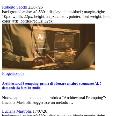
Roberto Sacchi
23/07/26
background-color: #fb580a; display: inline-block; margin-right:
10px; width: 22px; height: 22px; cursor: pointer; font-weight: bold;
color: #fff; border-radius: 32px;
Progettazione
Architectural Prompting: prima di adottare un altro strumento AI, 5
domande da farsi in studio
Nuovo appuntamento con la rubrica “Architectural Prompting”:
Luciana Mastrolia suggerisce un metodo …
Luciana Mastrolia
17/07/26
background-color: #fb580a; display: inline-block; margin-right: