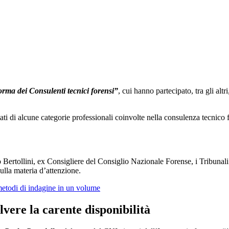
forma dei Consulenti tecnici forensi”
, cui hanno partecipato, tra gli alt
tati di alcune categorie professionali coinvolte nella consulenza tecnico 
 Bertollini, ex Consigliere del Consiglio Nazionale Forense, i Tribunal
ulla materia d’attenzione.
 metodi di indagine in un volume
vere la carente disponibilità