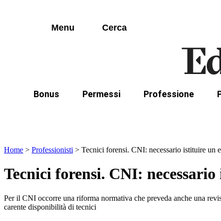
I più cercati
Vai
Superbonus
Abusi Edilizi
Concorsi
al
contenuto
Menu
Cerca
Bonus Barriere Architettoniche
Lorem ipsum dolor sit amet consectetur
Attività Edilizia Libera
Eventi e Formazione
Lorem ipsum dolor sit amet consectetur
Ecobonus
Catasto
Esami di Stato
Bonus Ristrutturazioni
CILA
I più cercati
Sismabonus
Distanze in Edilizia
Lorem ipsum dolor sit amet consectetur
Bonus
Permessi
Professione
Lorem ipsum dolor sit amet consectetur
Bonus Mobili
Permesso di Costruire
Superbonus
Abusi Edilizi
Concorsi
In evidenza
Conto Termico
Salva Casa
Bonus Idrico
SCIA
Bonus Barriere Architettoniche
Attività Edilizia Libera
Eventi e Formazione
Bonus Verde
Home
>
Professionisti
>
Tecnici forensi. CNI: necessario istituire un e
Ecobonus
Catasto
Esami di Stato
IVA Agevolata
Tecnici forensi. CNI: necessario i
Bonus Ristrutturazioni
CILA
Dubbi? Risponde l’esperta
Sismabonus
Distanze in Edilizia
Per il CNI occorre una riforma normativa che preveda anche una revision
carente disponibilità di tecnici
Bonus Mobili
Permesso di Costruire