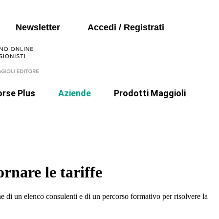
Seguici sui social
Libri
dcast
Periodici
Newsletter
Accedi / Registrati
deo
Formazione
ide
orse Plus
Aziende
Prodotti Maggioli
Libri
dcast
Rinnovabili
Dissesto
Qualità aria indoor
Periodici
deo
Formazione
ide
ornare le tariffe
e di un elenco consulenti e di un percorso formativo per risolvere la