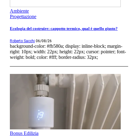
Ambiente
Progettazione
Ecologia del costruire: cappotto termico, qual è quello giusto?
Roberto Sacchi
06/08/26
background-color: #fb580a; display: inline-block; margin-
right: 10px; width: 22px; height: 22px; cursor: pointer; font-
weight: bold; color: #fff; border-radius: 32px;
Bonus Edilizia