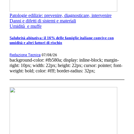
Patologie edilizie: prevenire, diagnosticare, intervenire
Danni e difetti di sistemi e materiali
Umidità e muffe
Salubrità abitativa: il 16% delle famiglie italiane convive con
umidità e altri fattori di rischio
Redazione Tecnica
07/08/26
background-color: #fb580a; display: inline-block; margin-
right: 10px; width: 22px; height: 22px; cursor: pointer; font-
weight: bold; color: #fff; border-radius: 32px;