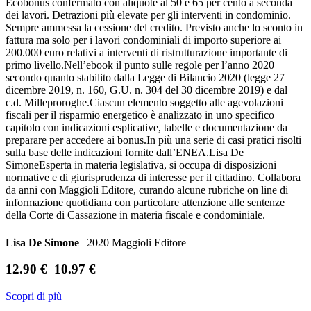
Ecobonus confermato con aliquote al 50 e 65 per cento a seconda
dei lavori. Detrazioni più elevate per gli interventi in condominio.
Sempre ammessa la cessione del credito. Previsto anche lo sconto in
fattura ma solo per i lavori condominiali di importo superiore ai
200.000 euro relativi a interventi di ristrutturazione importante di
primo livello.Nell’ebook il punto sulle regole per l’anno 2020
secondo quanto stabilito dalla Legge di Bilancio 2020 (legge 27
dicembre 2019, n. 160, G.U. n. 304 del 30 dicembre 2019) e dal
c.d. Milleproroghe.Ciascun elemento soggetto alle agevolazioni
fiscali per il risparmio energetico è analizzato in uno specifico
capitolo con indicazioni esplicative, tabelle e documentazione da
preparare per accedere ai bonus.In più una serie di casi pratici risolti
sulla base delle indicazioni fornite dall’ENEA.Lisa De
SimoneEsperta in materia legislativa, si occupa di disposizioni
normative e di giurisprudenza di interesse per il cittadino. Collabora
da anni con Maggioli Editore, curando alcune rubriche on line di
informazione quotidiana con particolare attenzione alle sentenze
della Corte di Cassazione in materia fiscale e condominiale.
Lisa De Simone
| 2020 Maggioli Editore
12.90 €
10.97 €
Scopri di più