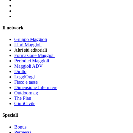
Il network
Gruppo Maggioli
Libri Maggioli
Altri siti editoriali
Formazione Maggioli
Periodici Maggioli
Maggioli ADV
Diritto
LeggiOggi
Fisco e tasse
Dimensione Infermiere
Outdoormag
The Plan
GiuriCivile
Speciali
Bonus
Permessi