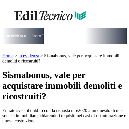
Vai
al
contenuto
I più cercati
Lorem ipsum dolor sit amet consectetur
Lorem ipsum dolor sit amet consectetur
In evidenza
Conto Termico
Salva Casa
730
Condominio
Archite
I più cercati
Home
>
in evidenza
>
Sismabonus, vale per acquistare immobili
Lorem ipsum dolor sit amet consectetur
demoliti e ricostruiti?
Lorem ipsum dolor sit amet consectetur
Sismabonus, vale per
acquistare immobili demoliti e
ricostruiti?
Entrate svela il dubbio con la risposta n.5/2020 a un quesito di una
società immobiliare, chiarendo i requisiti nei casi di ristrutturazione e
nuova costruzione