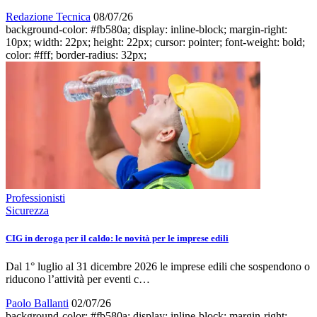
Redazione Tecnica
08/07/26
background-color: #fb580a; display: inline-block; margin-right:
10px; width: 22px; height: 22px; cursor: pointer; font-weight: bold;
color: #fff; border-radius: 32px;
Professionisti
Sicurezza
CIG in deroga per il caldo: le novità per le imprese edili
Dal 1° luglio al 31 dicembre 2026 le imprese edili che sospendono o
riducono l’attività per eventi c…
Paolo Ballanti
02/07/26
background-color: #fb580a; display: inline-block; margin-right: