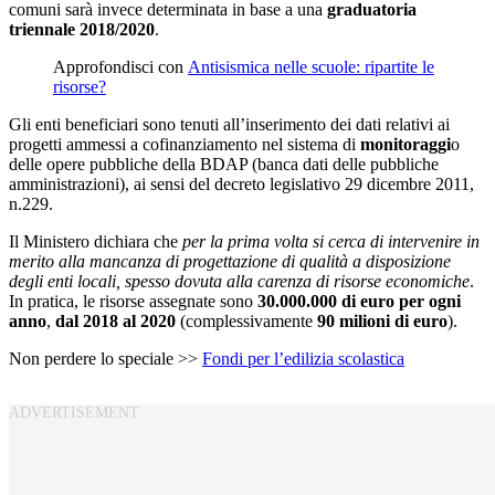
comuni sarà invece determinata in base a una
graduatoria
triennale 2018/2020
.
Approfondisci con
Antisismica nelle scuole: ripartite le
risorse?
Gli enti beneficiari sono tenuti all’inserimento dei dati relativi ai
progetti ammessi a cofinanziamento nel sistema di
monitoraggi
o
delle opere pubbliche della BDAP (banca dati delle pubbliche
amministrazioni), ai sensi del decreto legislativo 29 dicembre 2011,
n.229.
Il Ministero dichiara che
per la prima volta si cerca di intervenire in
merito alla mancanza di progettazione di qualità a disposizione
degli enti locali, spesso dovuta alla carenza di risorse economiche
.
In pratica, le risorse assegnate sono
30.000.000 di euro per ogni
anno
,
dal 2018 al 2020
(complessivamente
90 milioni di euro
).
Non perdere lo speciale >>
Fondi per l’edilizia scolastica