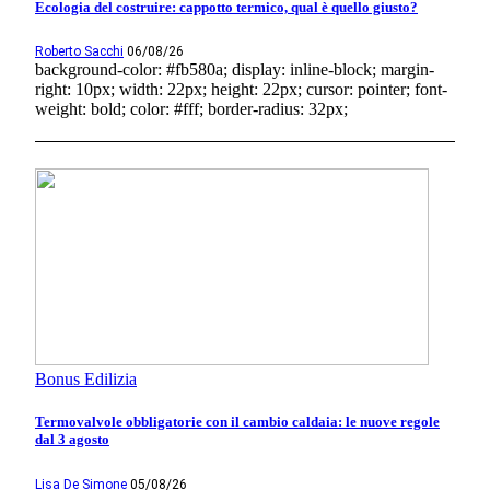
Ecologia del costruire: cappotto termico, qual è quello giusto?
Roberto Sacchi
06/08/26
background-color: #fb580a; display: inline-block; margin-
right: 10px; width: 22px; height: 22px; cursor: pointer; font-
weight: bold; color: #fff; border-radius: 32px;
Bonus Edilizia
Termovalvole obbligatorie con il cambio caldaia: le nuove regole
dal 3 agosto
Lisa De Simone
05/08/26