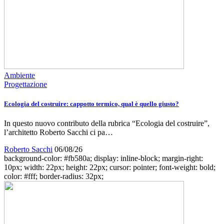
Ambiente
Progettazione
Ecologia del costruire: cappotto termico, qual è quello giusto?
In questo nuovo contributo della rubrica “Ecologia del costruire”,
l’architetto Roberto Sacchi ci pa…
Roberto Sacchi
06/08/26
background-color: #fb580a; display: inline-block; margin-right:
10px; width: 22px; height: 22px; cursor: pointer; font-weight: bold;
color: #fff; border-radius: 32px;