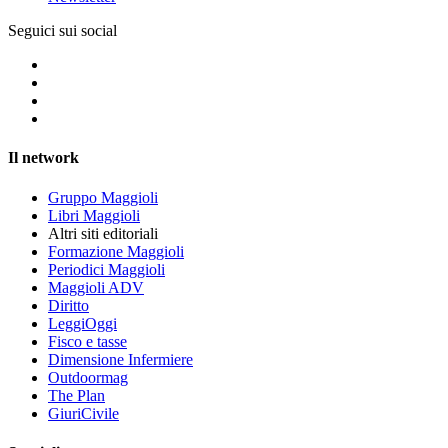
Seguici sui social
Il network
Gruppo Maggioli
Libri Maggioli
Altri siti editoriali
Formazione Maggioli
Periodici Maggioli
Maggioli ADV
Diritto
LeggiOggi
Fisco e tasse
Dimensione Infermiere
Outdoormag
The Plan
GiuriCivile