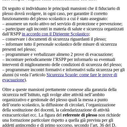
Di seguito si individuano le principali mansioni che il fiduciario di
plesso dovrà svolgere, in ogni caso, per garantire il corretto
funzionamento del plesso scolastico a cui è stato assegnato:
– assumere un ruolo attivo nel servizio di protezione e prevenzione;
– partecipare agli incontri in materia di salute e sicurezza organizzati
dall’RSPP
in accordo con il Dirigente Scolastico
;
– conservare i documenti di sicurezza riguardanti il plesso;
– informare tutto il personale scolastico delle misure di sicurezza
presenti nel plesso;
– programmare e verbalizzare almeno 2 prove di evacuazione;
– incontrare periodicamente l’RSPP per informarlo su eventuali
interventi di miglioramento delle condizioni di sicurezza del plesso;
– programmare incontri formativi e informativi sulla sicurezza per gli
alunni (si veda l’articolo
Sicurezza Scuole: come fare le prove di
evacuazione
).
Oltre a queste mansioni prettamente connesse alla garanzia della
sicurezza nell’Istituto, egli svolge altre attività nell’ambito
organizzativo e gestionale del plesso quali la messa a punto
dell’orario scolastico, la diffusione di circolari, l’organizzazione
della sostituzione dei docenti, la calendarizzazione di attività
extracurricolari ecc. La figura del
referente di plesso
non richiede
una formazione particolare rispetto a quella già prevista per gli
addetti antincendio e di primo soccorso, secondo l’art. 36 del D.