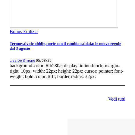
Bonus Edilizia
Termovalvole obbligatorie con il cambio caldaia: le nuove regole
dal 3 agosto
Lisa De Simone
05/08/26
background-color: #fb580a; display: inline-block; margin-
right: 10px; width: 22px; height: 22px; cursor: pointer; font-
weight: bold; color: #fff; border-radius: 32px;
Vedi tutti