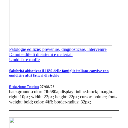
Patologie edilizie: prevenire, diagnosticare, intervenire
Danni e difetti di sistemi e materiali
Umidità e muffe
Salubrità abitativa: il 16% delle famiglie italiane convive con
umidità e altri fattori di rischio
Redazione Tecnica
07/08/26
background-color: #fb580a; display: inline-block; margin-
right: 10px; width: 22px; height: 22px; cursor: pointer; font-
weight: bold; color: #fff; border-radius: 32px;