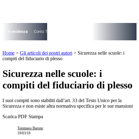
Vai
al
contenuto
I più cercati
Lorem ipsum dolor sit amet consectetur
In evidenza
Conto Termico
Salva Casa
730
Condominio
Archite
Lorem ipsum dolor sit amet consectetur
I più cercati
Home
>
Gli articoli dei nostri autori
>
Sicurezza nelle scuole: i
Lorem ipsum dolor sit amet consectetur
compiti del fiduciario di plesso
Lorem ipsum dolor sit amet consectetur
Sicurezza nelle scuole: i
compiti del fiduciario di plesso
I suoi compiti sono stabiliti dall’art. 33 del Testo Unico per la
Sicurezza e non esiste altra normativa specifica per le sue mansioni
Scarica PDF
Stampa
Tommaso Barone
19/03/18