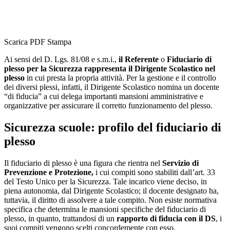
Scarica PDF
Stampa
Ai sensi del D. Lgs. 81/08 e s.m.i.,
il Referente
o
Fiduciario di
plesso per la Sicurezza rappresenta il Dirigente Scolastico nel
plesso
in cui presta la propria attività. Per la gestione e il controllo
dei diversi plessi, infatti, il Dirigente Scolastico nomina un docente
“di fiducia” a cui delega importanti mansioni amministrative e
organizzative per assicurare il corretto funzionamento del plesso.
Sicurezza scuole: profilo del fiduciario di
plesso
Il fiduciario di plesso è una figura che rientra nel
Servizio di
Prevenzione e Protezione,
i cui compiti sono stabiliti dall’art. 33
del Testo Unico per la Sicurezza. Tale incarico viene deciso, in
piena autonomia, dal Dirigente Scolastico; il docente designato ha,
tuttavia, il diritto di assolvere a tale compito. Non esiste normativa
specifica che determina le mansioni specifiche del fiduciario di
plesso, in quanto, trattandosi di un
rapporto di fiducia con il DS
, i
suoi compiti vengono scelti concordemente con esso.