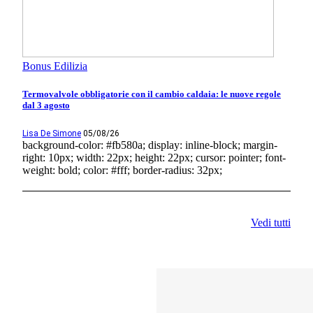
Bonus Edilizia
Termovalvole obbligatorie con il cambio caldaia: le nuove regole
dal 3 agosto
Lisa De Simone
05/08/26
background-color: #fb580a; display: inline-block; margin-
right: 10px; width: 22px; height: 22px; cursor: pointer; font-
weight: bold; color: #fff; border-radius: 32px;
Vedi tutti