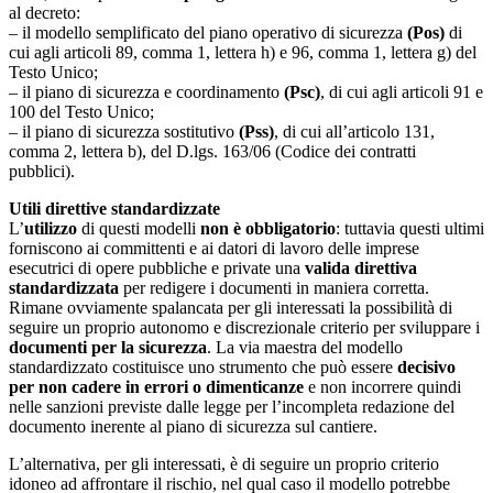
al decreto:
– il modello semplificato del piano operativo di sicurezza
(Pos)
di
cui agli articoli 89, comma 1, lettera h) e 96, comma 1, lettera g) del
Testo Unico;
– il piano di sicurezza e coordinamento
(Psc)
, di cui agli articoli 91 e
100 del Testo Unico;
– il piano di sicurezza sostitutivo
(Pss)
, di cui all’articolo 131,
comma 2, lettera b), del D.lgs. 163/06 (Codice dei contratti
pubblici).
Utili direttive standardizzate
L’
utilizzo
di questi modelli
non è obbligatorio
: tuttavia questi ultimi
forniscono ai committenti e ai datori di lavoro delle imprese
esecutrici di opere pubbliche e private una
valida direttiva
standardizzata
per redigere i documenti in maniera corretta.
Rimane ovviamente spalancata per gli interessati la possibilità di
seguire un proprio autonomo e discrezionale criterio per sviluppare i
documenti per la sicurezza
. La via maestra del modello
standardizzato costituisce uno strumento che può essere
decisivo
per non cadere in errori o dimenticanze
e non incorrere quindi
nelle sanzioni previste dalle legge per l’incompleta redazione del
documento inerente al piano di sicurezza sul cantiere.
L’alternativa, per gli interessati, è di seguire un proprio criterio
idoneo ad affrontare il rischio, nel qual caso il modello potrebbe