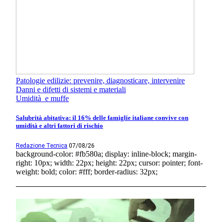
Patologie edilizie: prevenire, diagnosticare, intervenire
Danni e difetti di sistemi e materiali
Umidità e muffe
Salubrità abitativa: il 16% delle famiglie italiane convive con
umidità e altri fattori di rischio
Redazione Tecnica
07/08/26
background-color: #fb580a; display: inline-block; margin-
right: 10px; width: 22px; height: 22px; cursor: pointer; font-
weight: bold; color: #fff; border-radius: 32px;