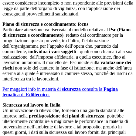
essere considerato incompleto o non rispondente alle previsioni della
legge da parte dell’organo di vigilanza, con l’applicazione dei
conseguenti provvedimenti sanzionatori.
Piano di sicurezza e coordinamento: focus
Particolare attenzione va riservata al modello relativo al
Psc (Piano
di sicurezza e coordinamento)
, redatto dal coordinatore per la
progettazione: questo prevede, tra l’altro, l’elaborazione
dell’organigramma per l’appalto dell’opera che, partendo dal
committente,
individua i vari soggetti
i quali sono chiamati alla sua
realizzazione, dall’impresa affidataria, a quella esecutrice, fino ai
lavoratori autonomi. Il modello del Psc incide sulla
valutazione dei
rischi
non solo del cantiere in fase di istituzione, ma anche dell’area
esterna alla quale è interessato il cantiere stesso, nonché dei rischi da
interferenza tra le lavorazioni.
Per maggiori info in materia di
sicurezza
consulta la
Pagina
tematica
di
Ediltecnico
.
Sicurezza sul lavoro in Italia
Un innovazione di rilievo che, fornendo una guida standard alle
imprese nella
predisposizione dei piani di sicurezza
, potrebbe
ulteriormente contribuire a migliorare le performance in materia di
prevenzione nell’ambiente di lavoro: a tal proposito, proprio in
questi giorni, i dati sulla sicurezza sul lavoro forniti dai principali