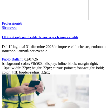
Professionisti
Sicurezza
CIG in deroga per il caldo: le novità per le imprese edili
Dal 1° luglio al 31 dicembre 2026 le imprese edili che sospendono o
riducono l’attività per eventi c…
Paolo Ballanti
02/07/26
background-color: #fb580a; display: inline-block; margin-right:
10px; width: 22px; height: 22px; cursor: pointer; font-weight: bold;
color: #fff; border-radius: 32px;