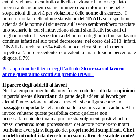
enti di vigilanza e controllo a livello nazionale hanno segnalato
interessanti andamenti sia nel numero degli infortuni che nelle
sospensioni di attività per violazione delle norme di sicurezza. I
numeri riportati nelle ultime statistiche dell’
INAIL
sul rispetto in
azienda delle norme di sicurezza sul lavoro sembrerebbero tracciare
uno scenario in cui si intravedono alcuni significativi segnali di
miglioramento. La serie storica del numero degli infortuni sul lavoro
continua infatti nel suo trend decrescente: nel corso del 2013, infatti,
l’INAIL ha registrato 694.648 denunce, circa 50mila in meno
rispetto all’anno precedente, equivalenti a una riduzione percentuale
di quasi il 7%.
Per approfondire il tema leggi l’articolo
Sicurezza sul lavoro:
anche quest’anno sconti sul premio INAIL
.
Il parere degli addetti ai lavori
Nel frattempo in merito alla novità dei modelli si affollano
opinioni
in parzialmente
discordanti
da parte degli addetti ai lavori: per
alcuni l’innovazione relativa ai modelli si configura come un
passaggio importante nella materia della sicurezza nei cantieri. Altri
invece valutano questa possibilità come qualcosa non
necessariamente destinato a portare stravolgimenti positivi nella
prassi operativa: molti professionisti del settore potrebbero infatti
benissimo aver già sviluppato dei propri modelli semplificati.
Che i
modelli introdotti da decreto non siano altro che scatole vuote?