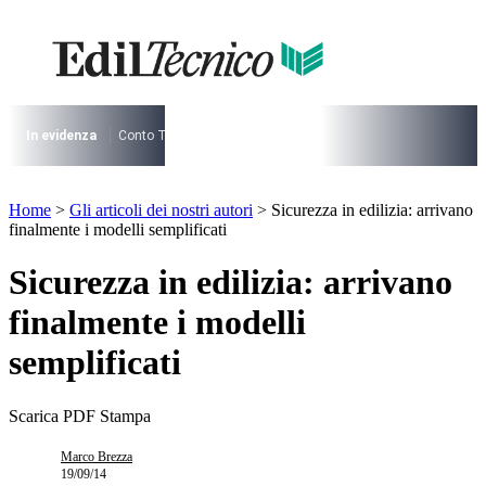
Vai
al
contenuto
I più cercati
Lorem ipsum dolor sit amet consectetur
Lorem ipsum dolor sit amet consectetur
In evidenza
Conto Termico
Salva Casa
730
Condominio
Archite
I più cercati
Home
>
Gli articoli dei nostri autori
>
Sicurezza in edilizia: arrivano
Lorem ipsum dolor sit amet consectetur
finalmente i modelli semplificati
Lorem ipsum dolor sit amet consectetur
Sicurezza in edilizia: arrivano
finalmente i modelli
semplificati
Scarica PDF
Stampa
Marco Brezza
19/09/14