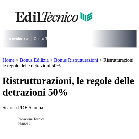
Vai
al
contenuto
I più cercati
Lorem ipsum dolor sit amet consectetur
Lorem ipsum dolor sit amet consectetur
In evidenza
Conto Termico
Salva Casa
730
Condominio
Archite
I più cercati
Home
>
Bonus Edilizia
>
Bonus Ristrutturazioni
>
Ristrutturazioni,
Lorem ipsum dolor sit amet consectetur
le regole delle detrazioni 50%
Lorem ipsum dolor sit amet consectetur
Ristrutturazioni, le regole delle
detrazioni 50%
Scarica PDF
Stampa
Redazione Tecnica
25/06/12