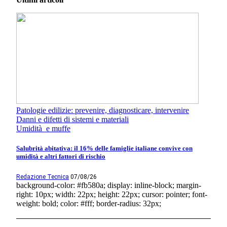
Patologie edilizie: prevenire, diagnosticare, intervenire
Danni e difetti di sistemi e materiali
Umidità e muffe
Salubrità abitativa: il 16% delle famiglie italiane convive con
umidità e altri fattori di rischio
Redazione Tecnica
07/08/26
background-color: #fb580a; display: inline-block; margin-
right: 10px; width: 22px; height: 22px; cursor: pointer; font-
weight: bold; color: #fff; border-radius: 32px;