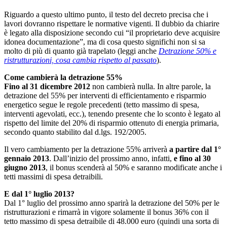
Riguardo a questo ultimo punto, il testo del decreto precisa che i
lavori dovranno rispettare le normative vigenti. Il dubbio da chiarire
è legato alla disposizione secondo cui “il proprietario deve acquisire
idonea documentazione”, ma di cosa questo significhi non si sa
molto di più di quanto già trapelato (leggi anche
Detrazione 50% e
ristrutturazioni, cosa cambia rispetto al passato
).
Come cambierà la detrazione 55%
Fino al 31 dicembre 2012
non cambierà nulla. In altre parole, la
detrazione del 55% per interventi di efficientamento e risparmio
energetico segue le regole precedenti (tetto massimo di spesa,
interventi agevolati, ecc.), tenendo presente che lo sconto è legato al
rispetto del limite del 20% di risparmio ottenuto di energia primaria,
secondo quanto stabilito dal d.lgs. 192/2005.
Il vero cambiamento per la detrazione 55% arriverà
a partire dal 1°
gennaio 2013
. Dall’inizio del prossimo anno, infatti,
e fino al 30
giugno 2013
, il bonus scenderà al 50% e saranno modificate anche i
tetti massimi di spesa detraibili.
E dal 1° luglio 2013?
Dal 1° luglio del prossimo anno sparirà la detrazione del 50% per le
ristrutturazioni e rimarrà in vigore solamente il bonus 36% con il
tetto massimo di spesa detraibile di 48.000 euro (quindi una sorta di