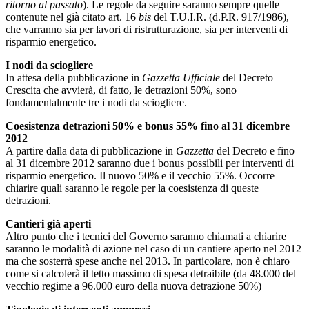
ritorno al passato
). Le regole da seguire saranno sempre quelle
contenute nel già citato art. 16
bis
del T.U.I.R. (d.P.R. 917/1986),
che varranno sia per lavori di ristrutturazione, sia per interventi di
risparmio energetico.
I nodi da sciogliere
In attesa della pubblicazione in
Gazzetta Ufficiale
del Decreto
Crescita che avvierà, di fatto, le detrazioni 50%, sono
fondamentalmente tre i nodi da sciogliere.
Coesistenza detrazioni 50% e bonus 55% fino al 31 dicembre
2012
A partire dalla data di pubblicazione in
Gazzetta
del Decreto e fino
al 31 dicembre 2012 saranno due i bonus possibili per interventi di
risparmio energetico. Il nuovo 50% e il vecchio 55%. Occorre
chiarire quali saranno le regole per la coesistenza di queste
detrazioni.
Cantieri già aperti
Altro punto che i tecnici del Governo saranno chiamati a chiarire
saranno le modalità di azione nel caso di un cantiere aperto nel 2012
ma che sosterrà spese anche nel 2013. In particolare, non è chiaro
come si calcolerà il tetto massimo di spesa detraibile (da 48.000 del
vecchio regime a 96.000 euro della nuova detrazione 50%)