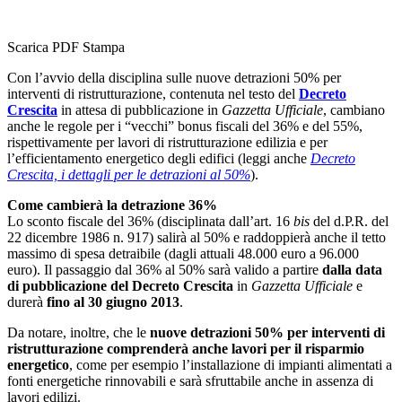
Scarica PDF
Stampa
Con l’avvio della disciplina sulle nuove detrazioni 50% per
interventi di ristrutturazione, contenuta nel testo del
Decreto
Crescita
in attesa di pubblicazione in
Gazzetta Ufficiale
, cambiano
anche le regole per i “vecchi” bonus fiscali del 36% e del 55%,
rispettivamente per lavori di ristrutturazione edilizia e per
l’efficientamento energetico degli edifici (leggi anche
Decreto
Crescita, i dettagli per le detrazioni al 50%
).
Come cambierà la detrazione 36%
Lo sconto fiscale del 36% (disciplinata dall’art. 16
bis
del d.P.R. del
22 dicembre 1986 n. 917) salirà al 50% e raddoppierà anche il tetto
massimo di spesa detraibile (dagli attuali 48.000 euro a 96.000
euro). Il passaggio dal 36% al 50% sarà valido a partire
dalla data
di pubblicazione del Decreto Crescita
in
Gazzetta Ufficiale
e
durerà
fino al 30 giugno 2013
.
Da notare, inoltre, che le
nuove detrazioni 50% per interventi di
ristrutturazione comprenderà anche lavori per il risparmio
energetico
, come per esempio l’installazione di impianti alimentati a
fonti energetiche rinnovabili e sarà sfruttabile anche in assenza di
lavori edilizi.