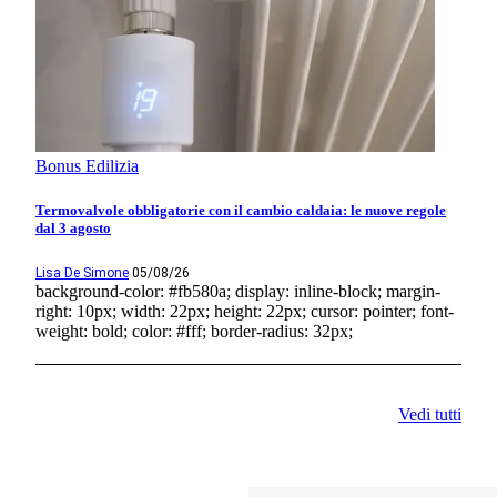
Bonus Edilizia
Termovalvole obbligatorie con il cambio caldaia: le nuove regole
dal 3 agosto
Lisa De Simone
05/08/26
background-color: #fb580a; display: inline-block; margin-
right: 10px; width: 22px; height: 22px; cursor: pointer; font-
weight: bold; color: #fff; border-radius: 32px;
Vedi tutti