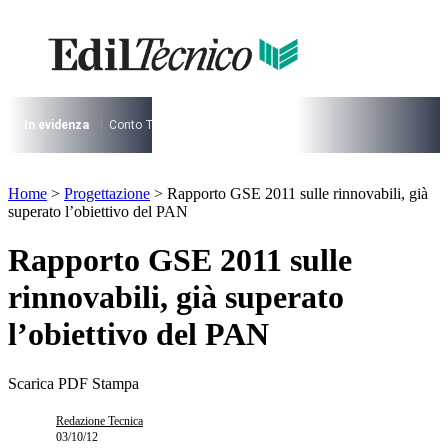
Vai
al
contenuto
I più cercati
Lorem ipsum dolor sit amet consectetur
Lorem ipsum dolor sit amet consectetur
In evidenza
Conto Termico
Salva Casa
730
Condominio
Archite
I più cercati
Home
>
Progettazione
>
Rapporto GSE 2011 sulle rinnovabili, già
Lorem ipsum dolor sit amet consectetur
superato l’obiettivo del PAN
Lorem ipsum dolor sit amet consectetur
Rapporto GSE 2011 sulle
rinnovabili, già superato
l’obiettivo del PAN
Scarica PDF
Stampa
Redazione Tecnica
03/10/12