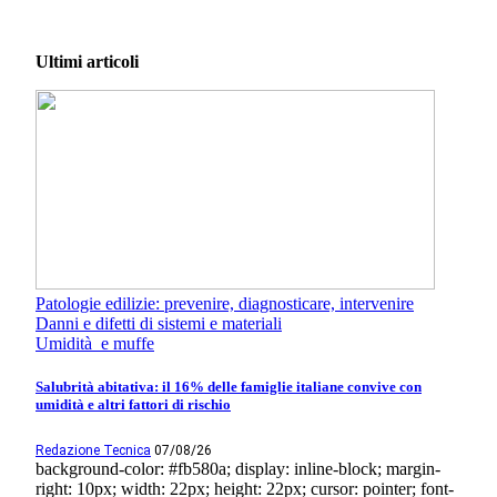
Ultimi articoli
Patologie edilizie: prevenire, diagnosticare, intervenire
Danni e difetti di sistemi e materiali
Umidità e muffe
Salubrità abitativa: il 16% delle famiglie italiane convive con
umidità e altri fattori di rischio
Redazione Tecnica
07/08/26
background-color: #fb580a; display: inline-block; margin-
right: 10px; width: 22px; height: 22px; cursor: pointer; font-