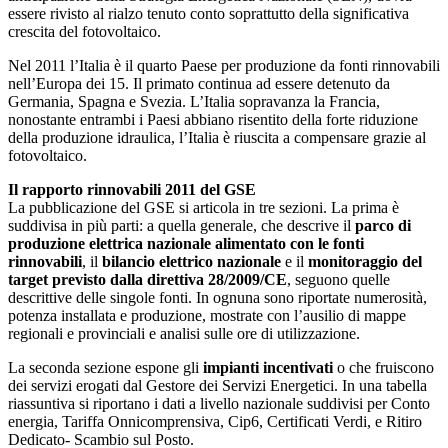
essere rivisto al rialzo tenuto conto soprattutto della significativa
crescita del fotovoltaico.
Nel 2011 l’Italia è il quarto Paese per produzione da fonti rinnovabili
nell’Europa dei 15. Il primato continua ad essere detenuto da
Germania, Spagna e Svezia. L’Italia sopravanza la Francia,
nonostante entrambi i Paesi abbiano risentito della forte riduzione
della produzione idraulica, l’Italia è riuscita a compensare grazie al
fotovoltaico.
Il rapporto rinnovabili 2011 del GSE
La pubblicazione del GSE si articola in tre sezioni. La prima è
suddivisa in più parti: a quella generale, che descrive il
parco di
produzione elettrica nazionale alimentato con le fonti
rinnovabili
, il
bilancio elettrico nazionale
e il
monitoraggio del
target previsto dalla direttiva 28/2009/CE
, seguono quelle
descrittive delle singole fonti. In ognuna sono riportate numerosità,
potenza installata e produzione, mostrate con l’ausilio di mappe
regionali e provinciali e analisi sulle ore di utilizzazione.
La seconda sezione espone gli
impianti incentivati
o che fruiscono
dei servizi erogati dal Gestore dei Servizi Energetici. In una tabella
riassuntiva si riportano i dati a livello nazionale suddivisi per Conto
energia, Tariffa Onnicomprensiva, Cip6, Certificati Verdi, e Ritiro
Dedicato- Scambio sul Posto.