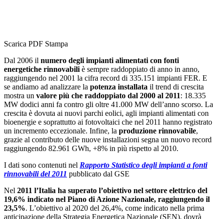
Scarica PDF
Stampa
Dal 2006 il
numero degli impianti alimentati con fonti
energetiche rinnovabili
è sempre raddoppiato di anno in anno,
raggiungendo nel 2001 la cifra record di 335.151 impianti FER. E
se andiamo ad analizzare la
potenza installata
il trend di crescita
mostra un
valore più che raddoppiato dal 2000 al 2011
: 18.335
MW dodici anni fa contro gli oltre 41.000 MW dell’anno scorso. La
crescita è dovuta ai nuovi parchi eolici, agli impianti alimentati con
bioenergie e soprattutto ai fotovoltaici che nel 2011 hanno registrato
un incremento eccezionale. Infine, la
produzione rinnovabile
,
grazie al contributo delle nuove installazioni segna un nuovo record
raggiungendo 82.961 GWh, +8% in più rispetto al 2010.
I dati sono contenuti nel
Rapporto Statistico degli impianti a fonti
rinnovabili del 2011
pubblicato dal GSE
Nel
2011 l’Italia ha superato l’obiettivo nel settore elettrico del
19,6% indicato nel Piano di Azione Nazionale, raggiungendo il
23,5%
. L’obiettivo al 2020 del 26,4%, come indicato nella prima
anticipazione della Strategia Energetica Nazionale (SEN), dovrà