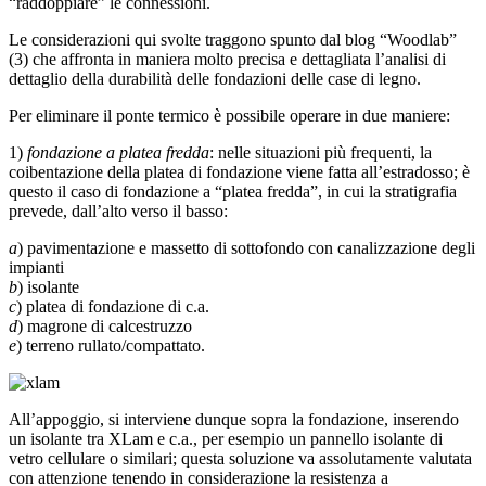
“raddoppiare” le connessioni.
Le considerazioni qui svolte traggono spunto dal blog “Woodlab”
(3) che affronta in maniera molto precisa e dettagliata l’analisi di
dettaglio della durabilità delle fondazioni delle case di legno.
Per eliminare il ponte termico è possibile operare in due maniere:
1)
fondazione a platea fredda
: nelle situazioni più frequenti, la
coibentazione della platea di fondazione viene fatta all’estradosso; è
questo il caso di fondazione a “platea fredda”, in cui la stratigrafia
preve­de, dall’alto verso il basso:
a
) pavimentazione e massetto di sottofondo con canalizzazione degli
impianti
b
) isolante
c
) platea di fondazione di c.a.
d
) magrone di calcestruzzo
e
) terreno rullato/compattato.
All’appoggio, si interviene dunque sopra la fondazione, inserendo
un isolante tra XLam e c.a., per esempio un pannello isolante di
vetro cellulare o similari; questa soluzione va assolutamente valu­tata
con attenzione tenendo in considerazione la resistenza a