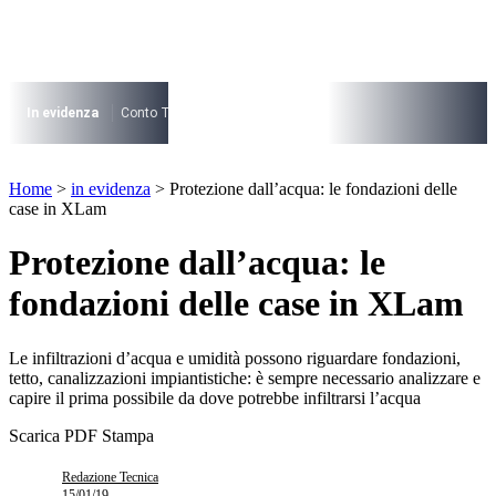
Vai
al
contenuto
I più cercati
Lorem ipsum dolor sit amet consectetur
In evidenza
Conto Termico
Salva Casa
730
Condominio
Archite
Lorem ipsum dolor sit amet consectetur
I più cercati
Home
>
in evidenza
>
Protezione dall’acqua: le fondazioni delle
Lorem ipsum dolor sit amet consectetur
case in XLam
Lorem ipsum dolor sit amet consectetur
Protezione dall’acqua: le
fondazioni delle case in XLam
Le infiltrazioni d’acqua e umidità possono riguardare fondazioni,
tetto, canalizzazioni impianti­stiche: è sempre necessario analizzare e
capire il prima possibile da dove potrebbe infiltrarsi l’acqua
Scarica PDF
Stampa
Redazione Tecnica
15/01/19