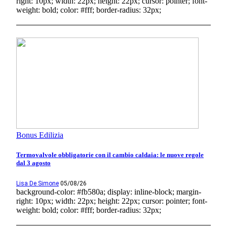
right: 10px; width: 22px; height: 22px; cursor: pointer; font-
weight: bold; color: #fff; border-radius: 32px;
Bonus Edilizia
Termovalvole obbligatorie con il cambio caldaia: le nuove regole
dal 3 agosto
Lisa De Simone
05/08/26
background-color: #fb580a; display: inline-block; margin-
right: 10px; width: 22px; height: 22px; cursor: pointer; font-
weight: bold; color: #fff; border-radius: 32px;