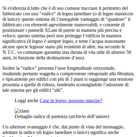
Si evidenzia il fatto che è di uso comune tracciare il perimetro del
fabbricato con una “
radice
” di legno lamellare (o di legno massiccio
di larice): questo sistema dà l’innegabile vantaggio di “quadrare” il
fabbri­cato con elementi agevolmente manovrabili, e consente di
posizionare i pannelli XLam di parete in ma­niera più precisa e
veloce; questo sistema però non protegge l’edificio in maniera
significativa (il legno è sempre legno, e teme l’acqua nonostante
alcune specie legnose siano più resistenti di altre, ma secondo le
N.T.C. va comunque garantita una durata di vita utile di almeno 50
anni, in funzione della destinazione d’uso).
Inoltre la “radice” presenta l’asse longitudinale orizzontale,
risultando pertanto soggetta a com­pressione ortogonale alla fibratura,
e tipicamente per edifici con più di 3 piani si raggiunge una tensione
prossima a quella di rottura, rendendo sconsigliabile l’adozione di
tale sistema per gli edifici “alti”.
Leggi anche
Case in legno: possono marcire?
Dettaglio radice di partenza (archivio dell’autore)
Un ulteriore svantaggio è che, dal punto di vista del montaggio,
adottare la radice (di legno lamellare o larice) significa anche