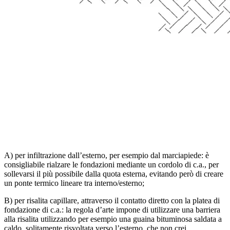
A) per infiltrazione dall’esterno, per esempio dal marciapiede: è
consigliabile rialzare le fondazioni me­diante un cordolo di c.a., per
sollevarsi il più possibile dalla quota esterna, evitando però di creare
un ponte termico lineare tra interno/esterno;
B) per risalita capillare, attraverso il contatto diretto con la platea di
fondazione di c.a.: la regola d’arte im­pone di utilizzare una barriera
alla risalita utilizzando per esempio una guaina bituminosa saldata a
cal­do, solitamente risvoltata verso l’esterno, che non crei