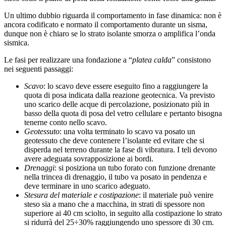
Un ultimo dubbio riguarda il comportamento in fase dinamica: non è
ancora codificato e normato il com­portamento durante un sisma,
dunque non è chiaro se lo strato isolante smorza o amplifica l’onda
sismica.
Le fasi per realizzare una fondazione a “
platea calda
” consistono
nei seguenti passaggi:
Scavo
: lo scavo deve essere eseguito fino a raggiungere la
quota di posa indicata dalla reazione geotecnica. Va previsto
uno scarico delle acque di percolazione, posizionato più in
basso della quo­ta di posa del vetro cellulare e pertanto bisogna
tenerne conto nello scavo.
Geotessuto
: una volta terminato lo scavo va posato un
geotessuto che deve contenere l’isolante ed evitare che si
disperda nel terreno durante la fase di vibratura. I teli devono
avere adeguata sovrap­posizione ai bordi.
Drenaggi
: si posiziona un tubo forato con funzione drenante
nella trincea di drenaggio, il tubo va posato in pendenza e
deve terminare in uno scarico adeguato.
Stesura del materiale e costipazione
: il materiale può venire
steso sia a mano che a macchina, in strati di spessore non
superiore ai 40 cm sciolto, in seguito alla costipazione lo strato
si ridurrà del 25÷30% raggiungendo uno spessore di 30 cm.