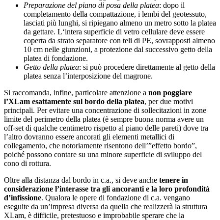
Preparazione del piano di posa della platea
: dopo il
completamento della compattazione, i lembi del geotessuto,
lasciati più lunghi, si ripiegano almeno un metro sotto la platea
da gettare. L‘intera superficie di vetro cellulare deve essere
coperta da strato separatore con teli di PE, sovrapposti almeno
10 cm nelle giunzioni, a protezione dal successivo getto della
platea di fondazione.
Getto della platea
: si può procedere direttamente al getto della
platea senza l’interposizione del magrone.
Si raccomanda, infine, particolare attenzione a
non poggiare
l’XLam esattamente sul bordo della platea
, per due motivi
principali. Per evitare una concentrazione di sollecitazioni in zone
limite del perimetro della platea (è sempre buona norma avere un
off-set di qualche centimetro rispetto al piano delle pareti) dove tra
l’altro dovranno essere ancorati gli elementi metallici di
collegamento, che notoriamente risentono del­l’”effetto bordo”,
poiché possono contare su una minore superficie di sviluppo del
cono di rottura.
Oltre alla distanza dal bordo in c.a., si deve anche
tenere in
considerazione l’interasse tra gli anco­ranti e la loro profondità
d’infissione
. Qualora le opere di fondazione di c.a. vengano
eseguite da un’impresa diversa da quella che realizzerà la struttura
XLam, è difficile, pretestuoso e improbabile sperare che la