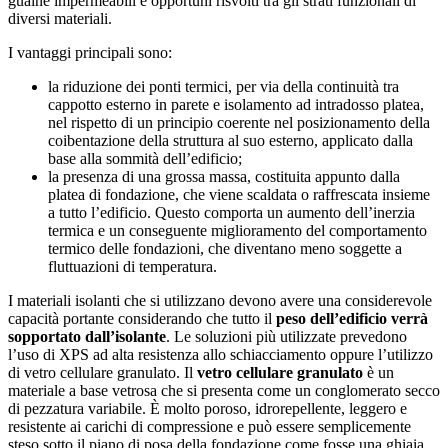
guaine impermeabili e opportuni risvolti tra gli strati funzionali di
diversi materiali.
I vantaggi principali sono:
la riduzione dei ponti termici, per via della continuità tra
cappotto esterno in parete e isolamento ad intradosso platea,
nel rispetto di un principio coerente nel posizionamento della
coibentazione della struttura al suo esterno, applicato dalla
base alla sommità dell’edificio;
la presenza di una grossa massa, costituita appunto dalla
platea di fondazione, che viene scaldata o raffrescata insieme
a tutto l’edificio. Questo comporta un aumento dell’inerzia
termica e un conse­guente miglioramento del comportamento
termico delle fondazioni, che diventano meno soggette a
fluttuazioni di temperatura.
I materiali isolanti che si utilizzano devono avere una considerevole
capacità portante considerando che tutto il
peso dell’edificio verrà
sopportato dall’isolante
. Le soluzioni più utilizzate prevedono
l’uso di XPS ad alta resistenza allo schiacciamento oppure l’utilizzo
di vetro cellulare granulato. Il
vetro cellulare granulato
è un
materiale a base vetrosa che si presenta come un conglomerato secco
di pezzatura variabile. È molto poroso, idrorepellente, leggero e
resistente ai carichi di compressione e può essere semplicemente
steso sotto il piano di posa della fondazione come fosse una ghiaia.