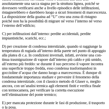
assolutamente una sacca stagna per la struttu­ra lignea, poiché se
dovessero verificarsi anche a livello episodico delle infiltrazioni,
ristagnerebbero e darebbero luogo a sicuri fenomeni di marcescenza.
La disposizione della guaina ad “U” crea una zona di ristagno
poiché non ha la possibilità di migrare né verso l’interno né verso
l’esterno dell’edificio;
C) per infiltrazioni dall’interno: perdite accidentali, perdite
impiantistiche, scarichi, ecc.;
D) per creazione di condensa interstiziale, quando si raggiunge la
temperatura di rugiada all’interno della parete nel punto di appoggio
alla platea di c.a. In condizioni invernali, infatti, avviene una con­
tinua trasmigrazione di vapore dall’interno più caldo e più umido,
all’esterno più freddo: se durante il suo percorso il vapore incontra
una superficie troppo fredda, esso condensa trasformandosi in
goccioline d’acqua che danno luogo a marcescenza. È dunque di
fondamentale importanza studia­re e prevenire il fenomeno della
condensa interstiziale, con il classico metodo di Glaser o, meglio
ancora, con un’analisi termica agli elementi finiti e verifica finale
con termocamera, per verificare la corretta esecuzione
nell’eliminazione del ponte termico;
E) per mancata protezione durante le fasi di produzione, il trasporto
o la posa.