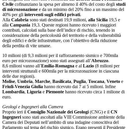
Civile
cofinanziano la spesa per almeno il 40% del costo degli
studi
di microzonazione
e da un minimo del 20% fino a un massimo del
40% per gli
interventi sugli edifici privati
.
Alla
Calabria
sono stati destinati 19,9 milioni,
alla Sicilia
19,5 e
alla
Campania
19,3. Queste regioni hanno ricevuto i maggiori
contributi, calcolati sulla base dell’indice di rischio, tenendo in
considerazione della pericolosità del territorio e della vulnerabilità
degli edifici e delle infrastrutture, con l’obiettivo della riduzione
della perdita di vite umane.
10 milioni (di 9,3 milioni per il rafforzamento sismico e 700mila
euro per microzonazione) sono stati assegnati all’
Abruzzo
.
8,6 milioni vanno all’
Emilia-Romagna
e al
Lazio
(8 milioni per
interventi strutturali e 600mila per la microzonazione in ciascuna
delle due regioni).
Molise
,
Umbria
,
Marche
,
Basilicata
,
Puglia
,
Toscana
,
Veneto
e
Friuli-Venezia Giulia
hanno ricevuto dai 7 ai 5 milioni. Infine
Lombardia
,
Liguria
e
Piemonte
hanno ricevuto circa 1 milione di
euro.
Geologi e Ingegneri alla Camera
Proprio ieri il
Consiglio Nazionale dei Geologi
(CNG) e il
CN
Ingegneri
sono stati ascoltati alla VIII Commissione ambiente della
Camera dei Deputati nell’ambito di una indagine conoscitiva del
Parlamento sul tema del rischio sismico. Erano presenti il Presidente