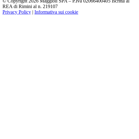
© Copyright 2026 Maggioli SPA – P.Iva 02066400405 Iscritta al
REA di Rimini al n. 219107
Privacy Policy
|
Informativa sui cookie