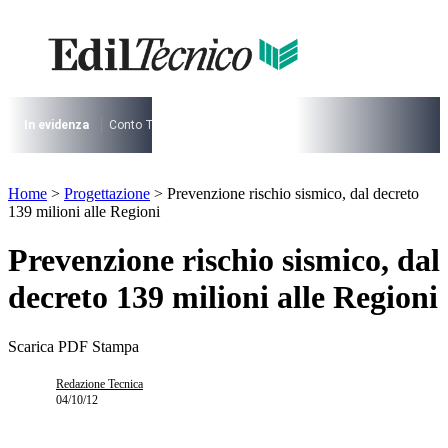
Vai
al
contenuto
I più cercati
Lorem ipsum dolor sit amet consectetur
Lorem ipsum dolor sit amet consectetur
In evidenza
Conto Termico
Salva Casa
730
Condominio
Archite
I più cercati
Home
>
Progettazione
>
Prevenzione rischio sismico, dal decreto
Lorem ipsum dolor sit amet consectetur
139 milioni alle Regioni
Lorem ipsum dolor sit amet consectetur
Prevenzione rischio sismico, dal
decreto 139 milioni alle Regioni
Scarica PDF
Stampa
Redazione Tecnica
04/10/12