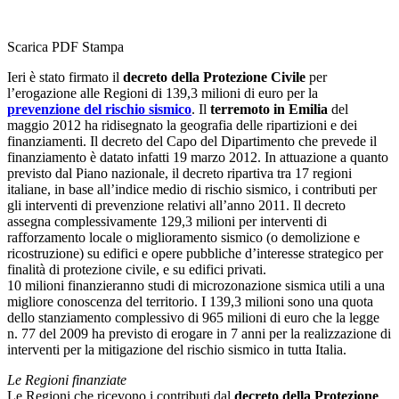
Scarica PDF
Stampa
Ieri è stato firmato il
decreto della Protezione Civile
per
l’erogazione alle Regioni di 139,3 milioni di euro per la
prevenzione del rischio sismico
. Il
terremoto in Emilia
del
maggio 2012 ha ridisegnato la geografia delle ripartizioni e dei
finanziamenti. Il decreto del Capo del Dipartimento che prevede il
finanziamento è datato infatti 19 marzo 2012. In attuazione a quanto
previsto dal Piano nazionale, il decreto ripartiva tra 17 regioni
italiane, in base all’indice medio di rischio sismico, i contributi per
gli interventi di prevenzione relativi all’anno 2011. Il decreto
assegna complessivamente 129,3 milioni per interventi di
rafforzamento locale o miglioramento sismico (o demolizione e
ricostruzione) su edifici e opere pubbliche d’interesse strategico per
finalità di protezione civile, e su edifici privati.
10 milioni finanzieranno studi di microzonazione sismica utili a una
migliore conoscenza del territorio. I 139,3 milioni sono una quota
dello stanziamento complessivo di 965 milioni di euro che la legge
n. 77 del 2009 ha previsto di erogare in 7 anni per la realizzazione di
interventi per la mitigazione del rischio sismico in tutta Italia.
Le Regioni finanziate
Le Regioni che ricevono i contributi dal
decreto della Protezione