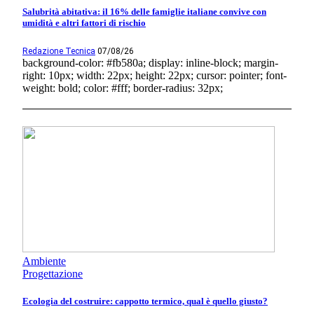
Salubrità abitativa: il 16% delle famiglie italiane convive con
umidità e altri fattori di rischio
Redazione Tecnica
07/08/26
background-color: #fb580a; display: inline-block; margin-
right: 10px; width: 22px; height: 22px; cursor: pointer; font-
weight: bold; color: #fff; border-radius: 32px;
Ambiente
Progettazione
Ecologia del costruire: cappotto termico, qual è quello giusto?