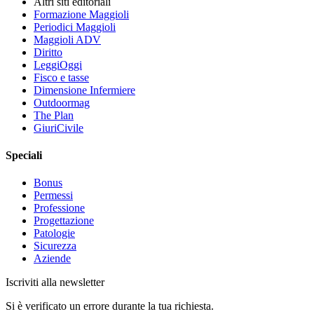
Altri siti editoriali
Formazione Maggioli
Periodici Maggioli
Maggioli ADV
Diritto
LeggiOggi
Fisco e tasse
Dimensione Infermiere
Outdoormag
The Plan
GiuriCivile
Speciali
Bonus
Permessi
Professione
Progettazione
Patologie
Sicurezza
Aziende
Iscriviti alla newsletter
Si è verificato un errore durante la tua richiesta.