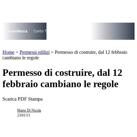
Vai
al
contenuto
I più cercati
Lorem ipsum dolor sit amet consectetur
In evidenza
Conto Termico
Salva Casa
730
Condominio
Archite
Lorem ipsum dolor sit amet consectetur
I più cercati
Home
>
Permessi edilizi
>
Permesso di costruire, dal 12 febbraio
Lorem ipsum dolor sit amet consectetur
cambiano le regole
Lorem ipsum dolor sit amet consectetur
Permesso di costruire, dal 12
febbraio cambiano le regole
Scarica PDF
Stampa
Mario Di Nicola
23/01/13