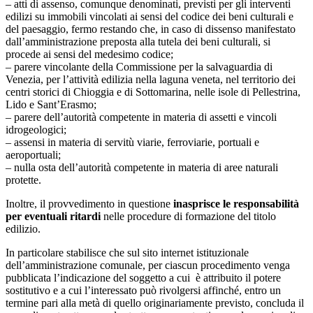
– atti di assenso, comunque denominati, previsti per gli interventi
edilizi su immobili vincolati ai sensi del codice dei beni culturali e
del paesaggio, fermo restando che, in caso di dissenso manifestato
dall’amministrazione preposta alla tutela dei beni culturali, si
procede ai sensi del medesimo codice;
– parere vincolante della Commissione per la salvaguardia di
Venezia, per l’attività edilizia nella laguna veneta, nel territorio dei
centri storici di Chioggia e di Sottomarina, nelle isole di Pellestrina,
Lido e Sant’Erasmo;
– parere dell’autorità competente in materia di assetti e vincoli
idrogeologici;
– assensi in materia di servitù viarie, ferroviarie, portuali e
aeroportuali;
– nulla osta dell’autorità competente in materia di aree naturali
protette.
Inoltre, il provvedimento in questione
inasprisce le responsabilità
per eventuali ritardi
nelle procedure di formazione del titolo
edilizio.
In particolare stabilisce che sul sito internet istituzionale
dell’amministrazione comunale, per ciascun procedimento venga
pubblicata l’indicazione del soggetto a cui è attribuito il potere
sostitutivo e a cui l’interessato può rivolgersi affinché, entro un
termine pari alla metà di quello originariamente previsto, concluda il