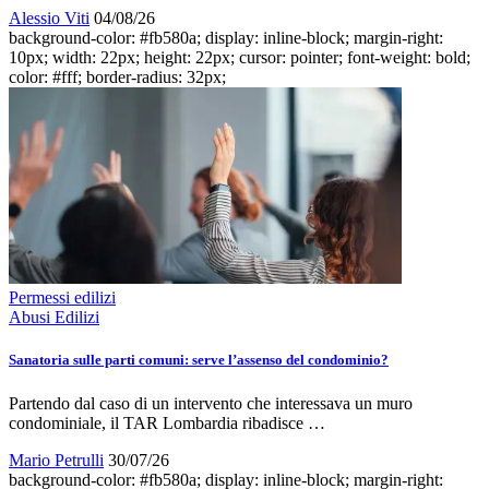
Alessio Viti
04/08/26
background-color: #fb580a; display: inline-block; margin-right:
10px; width: 22px; height: 22px; cursor: pointer; font-weight: bold;
color: #fff; border-radius: 32px;
Permessi edilizi
Abusi Edilizi
Sanatoria sulle parti comuni: serve l’assenso del condominio?
Partendo dal caso di un intervento che interessava un muro
condominiale, il TAR Lombardia ribadisce …
Mario Petrulli
30/07/26
background-color: #fb580a; display: inline-block; margin-right: