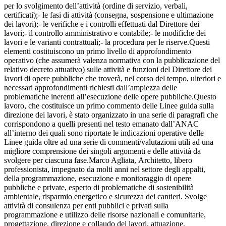
per lo svolgimento dell’attività (ordine di servizio, verbali,
certificati);- le fasi di attività (consegna, sospensione e ultimazione
dei lavori);- le verifiche e i controlli effettuati dal Direttore dei
lavori;- il controllo amministrativo e contabile;- le modifiche dei
lavori e le varianti contrattuali;- la procedura per le riserve.Questi
elementi costituiscono un primo livello di approfondimento
operativo (che assumerà valenza normativa con la pubblicazione del
relativo decreto attuativo) sulle attività e funzioni del Direttore dei
lavori di opere pubbliche che troverà, nel corso del tempo, ulteriori e
necessari approfondimenti richiesti dall’ampiezza delle
problematiche inerenti all’esecuzione delle opere pubbliche.Questo
lavoro, che costituisce un primo commento delle Linee guida sulla
direzione dei lavori, è stato organizzato in una serie di paragrafi che
corrispondono a quelli presenti nel testo emanato dall’ANAC
all’interno dei quali sono riportate le indicazioni operative delle
Linee guida oltre ad una serie di commenti/valutazioni utili ad una
migliore comprensione dei singoli argomenti e delle attività da
svolgere per ciascuna fase.Marco Agliata, Architetto, libero
professionista, impegnato da molti anni nel settore degli appalti,
della programmazione, esecuzione e monitoraggio di opere
pubbliche e private, esperto di problematiche di sostenibilità
ambientale, risparmio energetico e sicurezza dei cantieri. Svolge
attività di consulenza per enti pubblici e privati sulla
programmazione e utilizzo delle risorse nazionali e comunitarie,
progettazione, direzione e collaudo dei lavori, attuazione,