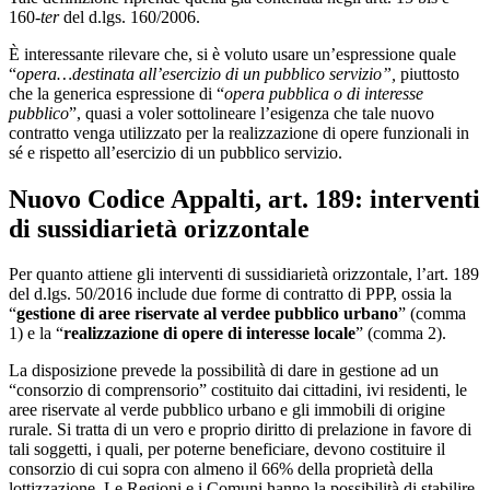
160-
ter
del d.lgs. 160/2006.
È interessante rilevare che, si è voluto usare un’espressione quale
“
opera…destinata all’esercizio di un pubblico servizio”,
piuttosto
che la generica espressione di “
opera pubblica o di interesse
pubblico
”, quasi a voler sottolineare l’esigenza che tale nuovo
contratto venga utilizzato per la realizzazione di opere funzionali in
sé e rispetto all’esercizio di un pubblico servizio.
Nuovo Codice Appalti, art. 189: interventi
di sussidiarietà orizzontale
Per quanto attiene gli interventi di sussidiarietà orizzontale, l’art. 189
del d.lgs. 50/2016 include due forme di contratto di PPP, ossia la
“
gestione di aree riservate al verdee pubblico urbano
” (comma
1) e la “
realizzazione di opere di interesse locale
” (comma 2).
La disposizione prevede la possibilità di dare in gestione ad un
“consorzio di comprensorio” costituito dai cittadini, ivi residenti, le
aree riservate al verde pubblico urbano e gli immobili di origine
rurale. Si tratta di un vero e proprio diritto di prelazione in favore di
tali soggetti, i quali, per poterne beneficiare, devono costituire il
consorzio di cui sopra con almeno il 66% della proprietà della
lottizzazione. Le Regioni e i Comuni hanno la possibilità di stabilire