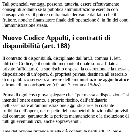
Tali potenziali vantaggi possono, tuttavia, essere effettivamente
conseguiti soltanto se la pubblica amministrazione esercita con
consapevolezza il potere contrattuale derivante dal fatto che il
fruitore, nonché finanziatore finale dell’operazione è, in fin dei conti,
l’amministrazione stessa.
Nuovo Codice Appalti, i contratti di
disponibilità (art. 188)
Il contratto di disponibilità, disciplinato dall’art.3, comma 1, lett.
hhh) del Codice, è il contratto mediante il quale sono affidate al
privato (affidatario), a suo rischio e spese, la costruzione e la messa a
disposizione di un’opera, di proprietà privata, destinata all’esercizio
di un pubblico servizio, a favore dell’amministrazione aggiudicatrice
a fronte di un corrispettivo (cfr. art. 3, comma 15-
bis
).
Prima di ogni cosa giova spiegare che, “per messa a disposizione” si
intende l’onere assunto, a proprio rischio, dall’affidatario
nell’assicurare all’amministrazione aggiudicatrice la costante
fruibilità dell’opera, nel rispetto dei parametri di funzionalità previsti
dal contratto, garantendo la perfetta manutenzione e la risoluzione di
tutti gli eventuali vizi, anche sopravvenuti.
Tale definizione riprende quella già contenuta negli artt. 15 bis e