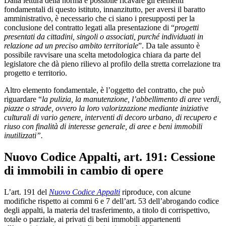
Dalla lettura della norma è possibile ricavare gli elementi
fondamentali di questo istituto, innanzitutto, per aversi il baratto
amministrativo, è necessario che ci siano i presupposti per la
conclusione del contratto legati alla presentazione di “
progetti
presentati da cittadini, singoli o associati, purché individuati in
relazione ad un preciso ambito territoriale
”. Da tale assunto è
possibile ravvisare una scelta metodologica chiara da parte del
legislatore che dà pieno rilievo al profilo della stretta correlazione tra
progetto e territorio.
Altro elemento fondamentale, è l’oggetto del contratto, che può
riguardare “
la pulizia, la manutenzione, l’abbellimento di aree verdi,
piazze o strade, ovvero la loro valorizzazione mediante iniziative
culturali di vario genere, interventi di decoro urbano, di recupero e
riuso con finalità di interesse generale, di aree e beni immobili
inutilizzati”.
Nuovo Codice Appalti, art. 191: Cessione
di immobili in cambio di opere
L’art. 191 del
Nuovo Codice Appalti
riproduce, con alcune
modifiche rispetto ai commi 6 e 7 dell’art. 53 dell’abrogando codice
degli appalti, la materia del trasferimento, a titolo di corrispettivo,
totale o parziale, ai privati di beni immobili appartenenti