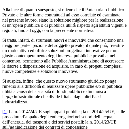
Alla luce di quanto suesposto, si ritiene che il Partenariato Pubblico
Privato e le altre forme contrattuali ad esso correlate ed esaminate
nel presente lavoro, siano la soluzione migliore per la realizzazione
di un’opera pubblica o di pubblica utilità rispetto agli istituti vigenti e
regolati, fino ad oggi, con la precedente normativa.
Si tratta, infatti, di strumenti nuovi e innovativi che consentono una
maggiore partecipazione del soggetto privato, il quale può, rivestire
un ruolo attivo ed offrire soluzioni progettuali innovative per un
giusto contemperamento degli interessi pubblici e privati e, nel
contempo, permettono alla Pubblica Amministrazione di accrescere
le risorse a disposizione ed acquisire, in caso di progetti complessi,
nuove competenze e soluzioni innovative.
Si auspica, infine, che questo nuovo strumento giuridico ponga
rimedio alla difficoltà di realizzare opere pubbliche e/o di pubblica
utilità a causa della scarsità di fondi pubblici e diminuisca
il
gap
infrastrutturale che divide l’Italia dagli altri Paesi
industrializzati.
[1]
La n. 2014/24/UE sugli appalti pubblici; la n. 2014/25/UE, sulle
procedure d’appalto degli enti erogatori nei settori dell’acqua,
dell’energia, dei trasporti e dei servizi postali; la n. 2014/23/UE
sull’aggiudicazione dei contratti di concessione