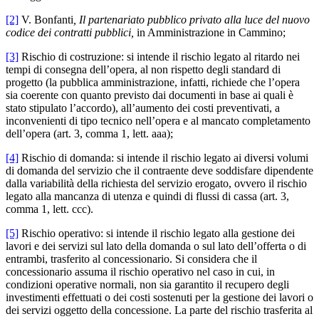
[2]
V. Bonfanti
, Il partenariato pubblico privato alla luce del nuovo
codice dei contratti pubblici,
in Amministrazione in Cammino;
[3]
Rischio di costruzione: si intende il rischio legato al ritardo nei
tempi di consegna dell’opera, al non rispetto degli standard di
progetto (la pubblica amministrazione, infatti, richiede che l’opera
sia coerente con quanto previsto dai documenti in base ai quali è
stato stipulato l’accordo), all’aumento dei costi preventivati, a
inconvenienti di tipo tecnico nell’opera e al mancato completamento
dell’opera (art. 3, comma 1, lett. aaa);
[4]
Rischio di domanda: si intende il rischio legato ai diversi volumi
di domanda del servizio che il contraente deve soddisfare dipendente
dalla variabilità della richiesta del servizio erogato, ovvero il rischio
legato alla mancanza di utenza e quindi di flussi di cassa (art. 3,
comma 1, lett. ccc).
[5]
Rischio operativo: si intende il rischio legato alla gestione dei
lavori e dei servizi sul lato della domanda o sul lato dell’offerta o di
entrambi, trasferito al concessionario. Si considera che il
concessionario assuma il rischio operativo nel caso in cui, in
condizioni operative normali, non sia garantito il recupero degli
investimenti effettuati o dei costi sostenuti per la gestione dei lavori o
dei servizi oggetto della concessione. La parte del rischio trasferita al