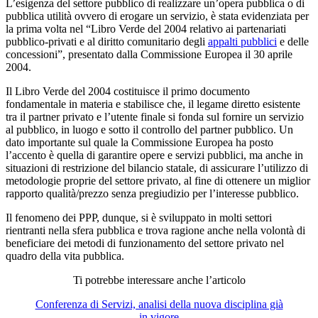
L’esigenza del settore pubblico di realizzare un’opera pubblica o di
pubblica utilità ovvero di erogare un servizio, è stata evidenziata per
la prima volta nel “Libro Verde del 2004 relativo ai partenariati
pubblico-privati e al diritto comunitario degli
appalti pubblici
e delle
concessioni”, presentato dalla Commissione Europea il 30 aprile
2004.
Il Libro Verde del 2004 costituisce il primo documento
fondamentale in materia e stabilisce che, il legame diretto esistente
tra il partner privato e l’utente finale si fonda sul fornire un servizio
al pubblico, in luogo e sotto il controllo del partner pubblico. Un
dato importante sul quale la Commissione Europea ha posto
l’accento è quella di garantire opere e servizi pubblici, ma anche in
situazioni di restrizione del bilancio statale, di assicurare l’utilizzo di
metodologie proprie del settore privato, al fine di ottenere un miglior
rapporto qualità/prezzo senza pregiudizio per l’interesse pubblico.
Il fenomeno dei PPP, dunque, si è sviluppato in molti settori
rientranti nella sfera pubblica e trova ragione anche nella volontà di
beneficiare dei metodi di funzionamento del settore privato nel
quadro della vita pubblica.
Ti potrebbe interessare anche l’articolo
Conferenza di Servizi, analisi della nuova disciplina già
in vigore