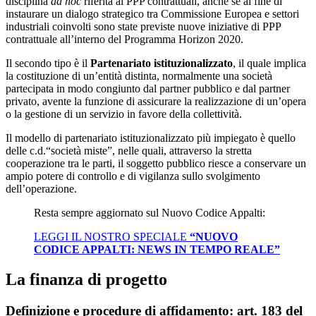
disciplina
ad hoc
riferita ai PPP contrattuali, anche se al fine di
instaurare un dialogo strategico tra Commissione Europea e settori
industriali coinvolti sono state previste nuove iniziative di PPP
contrattuale all’interno del Programma Horizon 2020.
Il secondo tipo è il
Partenariato istituzionalizzato
, il quale implica
la costituzione di un’entità distinta, normalmente una società
partecipata in modo congiunto dal partner pubblico e dal partner
privato, avente la funzione di assicurare la realizzazione di un’opera
o la gestione di un servizio in favore della collettività.
Il modello di partenariato istituzionalizzato più impiegato è quello
delle c.d.“società miste”, nelle quali, attraverso la stretta
cooperazione tra le parti, il soggetto pubblico riesce a conservare un
ampio potere di controllo e di vigilanza sullo svolgimento
dell’operazione.
Resta sempre aggiornato sul Nuovo Codice Appalti:
LEGGI IL NOSTRO SPECIALE
“NUOVO
CODICE APPALTI: NEWS IN TEMPO REALE”
La finanza di progetto
Definizione e procedure di affidamento: art. 183 del