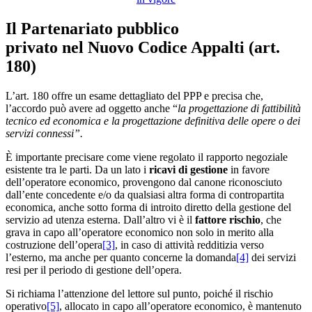
Il Partenariato pubblico
privato nel Nuovo Codice Appalti (art.
180)
L’art. 180 offre un esame dettagliato del PPP e precisa che,
l’accordo può avere ad oggetto anche “
la progettazione di fattibilità
tecnico ed economica e la progettazione definitiva delle opere o dei
servizi connessi”.
È importante precisare come viene regolato il rapporto negoziale
esistente tra le parti. Da un lato i
ricavi di gestione
in favore
dell’operatore economico, provengono dal canone riconosciuto
dall’ente concedente e/o da qualsiasi altra forma di contropartita
economica, anche sotto forma di introito diretto della gestione del
servizio ad utenza esterna. Dall’altro vi è il
fattore rischio
, che
grava in capo all’operatore economico non solo in merito alla
costruzione dell’opera
[3]
, in caso di attività redditizia verso
l’esterno, ma anche per quanto concerne la domanda
[4]
dei servizi
resi per il periodo di gestione dell’opera.
Si richiama l’attenzione del lettore sul punto, poiché il rischio
operativo
[5]
, allocato in capo all’operatore economico, è mantenuto