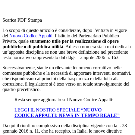
Scarica PDF
Stampa
Lo scopo di questo articolo è considerare, dopo l’entrata in vigore
del
Nuovo Codice Appalti
, l’istituto del Partenariato Pubblico
Privato, quale
strumento utile per la realizzazione di opere
pubbliche o di pubblica utilità
. Ad esso non era stata mai dedicata
un’apposita disciplina se non una breve definizione nel precedente
testo normativo rappresentato dal d.lgs. 12 aprile 2006 n. 163.
Successivamente, stante un rilevante fenomeno corruttivo nelle
commesse pubbliche e la necessità di apportare interventi normativi,
che rispondevano ai principi della trasparenza e della lotta alla
corruzione, il legislatore si è teso verso un totale stravolgimento del
quadro precettistico.
Resta sempre aggiornato sul Nuovo Codice Appalti:
LEGGI IL NOSTRO SPECIALE
“NUOVO
CODICE APPALTI: NEWS IN TEMPO REALE”
Da qui il riordino complessivo della disciplina vigente con la l. 28
gennaio 2016 n. 11, che ha recepito, in Italia, le nuove direttive