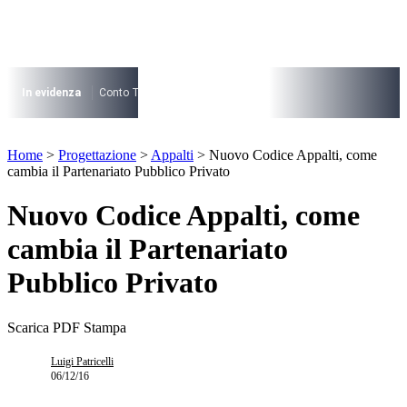
Vai
al
contenuto
I più cercati
Lorem ipsum dolor sit amet consectetur
In evidenza
Conto Termico
Salva Casa
730
Condominio
Archite
Lorem ipsum dolor sit amet consectetur
I più cercati
Home
>
Progettazione
>
Appalti
>
Nuovo Codice Appalti, come
Lorem ipsum dolor sit amet consectetur
cambia il Partenariato Pubblico Privato
Lorem ipsum dolor sit amet consectetur
Nuovo Codice Appalti, come
cambia il Partenariato
Pubblico Privato
Scarica PDF
Stampa
Luigi Patricelli
06/12/16