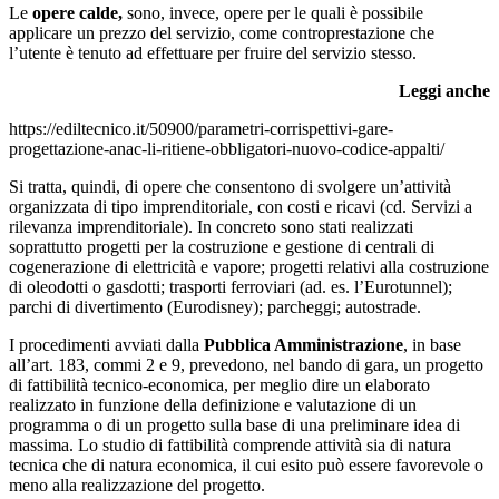
Le
opere calde,
sono, invece, opere per le quali è possibile
applicare un prezzo del servizio, come controprestazione che
l’utente è tenuto ad effettuare per fruire del servizio stesso.
Leggi anche
https://ediltecnico.it/50900/parametri-corrispettivi-gare-
progettazione-anac-li-ritiene-obbligatori-nuovo-codice-appalti/
Si tratta, quindi, di opere che consentono di svolgere un’attività
organizzata di tipo imprenditoriale, con costi e ricavi (cd. Servizi a
rilevanza imprenditoriale). In concreto sono stati realizzati
soprattutto progetti per la costruzione e gestione di centrali di
cogenerazione di elettricità e vapore; progetti relativi alla costruzione
di oleodotti o gasdotti; trasporti ferroviari (ad. es. l’Eurotunnel);
parchi di divertimento (Eurodisney); parcheggi; autostrade.
I procedimenti avviati dalla
Pubblica Amministrazione
, in base
all’art. 183, commi 2 e 9, prevedono, nel bando di gara, un progetto
di fattibilità tecnico-economica, per meglio dire un elaborato
realizzato in funzione della definizione e valutazione di un
programma o di un progetto sulla base di una preliminare idea di
massima. Lo studio di fattibilità comprende attività sia di natura
tecnica che di natura economica, il cui esito può essere favorevole o
meno alla realizzazione del progetto.