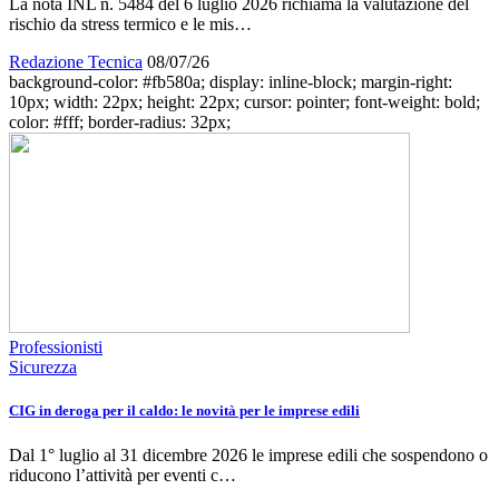
La nota INL n. 5484 del 6 luglio 2026 richiama la valutazione del
rischio da stress termico e le mis…
Redazione Tecnica
08/07/26
background-color: #fb580a; display: inline-block; margin-right:
10px; width: 22px; height: 22px; cursor: pointer; font-weight: bold;
color: #fff; border-radius: 32px;
Professionisti
Sicurezza
CIG in deroga per il caldo: le novità per le imprese edili
Dal 1° luglio al 31 dicembre 2026 le imprese edili che sospendono o
riducono l’attività per eventi c…