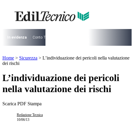
Vai
al
I più cercati
contenuto
Lorem ipsum dolor sit amet consectetur
Lorem ipsum dolor sit amet consectetur
In evidenza
Conto Termico
Salva Casa
730
Condominio
Archite
I più cercati
Lorem ipsum dolor sit amet consectetur
Home
>
Sicurezza
>
L’individuazione dei pericoli nella valutazione
Lorem ipsum dolor sit amet consectetur
dei rischi
L’individuazione dei pericoli
nella valutazione dei rischi
Scarica PDF
Stampa
Redazione Tecnica
10/06/13