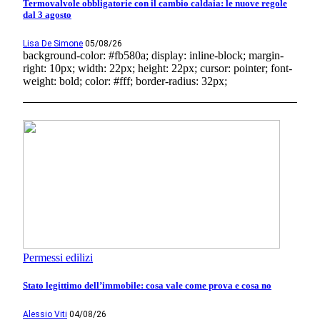
Termovalvole obbligatorie con il cambio caldaia: le nuove regole
dal 3 agosto
Lisa De Simone
05/08/26
background-color: #fb580a; display: inline-block; margin-
right: 10px; width: 22px; height: 22px; cursor: pointer; font-
weight: bold; color: #fff; border-radius: 32px;
Permessi edilizi
Stato legittimo dell’immobile: cosa vale come prova e cosa no
Alessio Viti
04/08/26