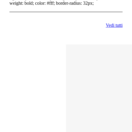
weight: bold; color: #fff; border-radius: 32px;
Vedi tutti