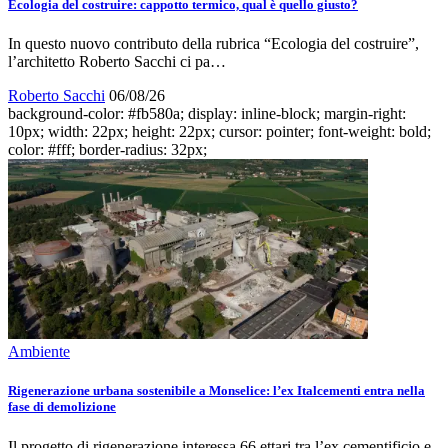
Ecologia del costruire: cappotto termico, qual è quello giusto?
In questo nuovo contributo della rubrica “Ecologia del costruire”,
l’architetto Roberto Sacchi ci pa…
Roberto Sacchi
06/08/26
background-color: #fb580a; display: inline-block; margin-right:
10px; width: 22px; height: 22px; cursor: pointer; font-weight: bold;
color: #fff; border-radius: 32px;
Ambiente
Rigenerazione urbana sostenibile a Monselice: l’ex Italcementi entra nella
fase di demolizione
Il progetto di rigenerazione interessa 66 ettari tra l’ex cementificio e