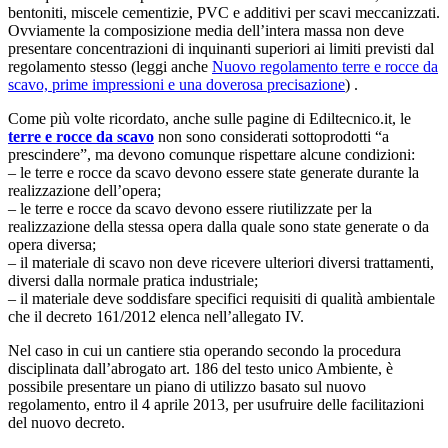
bentoniti, miscele cementizie, PVC e additivi per scavi meccanizzati.
Ovviamente la composizione media dell’intera massa non deve
presentare concentrazioni di inquinanti superiori ai limiti previsti dal
regolamento stesso (leggi anche
Nuovo regolamento terre e rocce da
scavo, prime impressioni e una doverosa precisazione
) .
Come più volte ricordato, anche sulle pagine di Ediltecnico.it, le
terre e rocce da scavo
non sono considerati sottoprodotti “a
prescindere”, ma devono comunque rispettare alcune condizioni:
– le terre e rocce da scavo devono essere state generate durante la
realizzazione dell’opera;
– le terre e rocce da scavo devono essere riutilizzate per la
realizzazione della stessa opera dalla quale sono state generate o da
opera diversa;
– il materiale di scavo non deve ricevere ulteriori diversi trattamenti,
diversi dalla normale pratica industriale;
– il materiale deve soddisfare specifici requisiti di qualità ambientale
che il decreto 161/2012 elenca nell’allegato IV.
Nel caso in cui un cantiere stia operando secondo la procedura
disciplinata dall’abrogato art. 186 del testo unico Ambiente, è
possibile presentare un piano di utilizzo basato sul nuovo
regolamento, entro il 4 aprile 2013, per usufruire delle facilitazioni
del nuovo decreto.