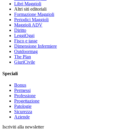
Libri Maggioli
Altri siti editoriali
Formazione Maggioli
Periodici Maggioli
Maggioli ADV
Diritto
LeggiOggi
Fisco e tasse
Dimensione Infermiere
Outdoormag
The Plan
GiuriCivile
Speciali
Bonus
Permessi
Professione
Progettazione
Patologie
Sicurezza
Aziende
Iscriviti alla newsletter