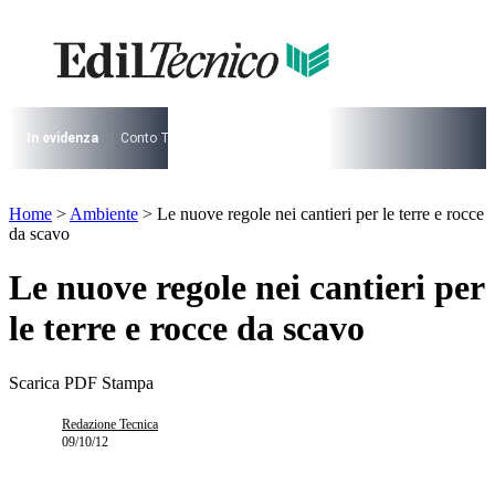
Vai
al
contenuto
I più cercati
Lorem ipsum dolor sit amet consectetur
Lorem ipsum dolor sit amet consectetur
In evidenza
Conto Termico
Salva Casa
730
Condominio
Archite
I più cercati
Home
>
Ambiente
>
Le nuove regole nei cantieri per le terre e rocce
Lorem ipsum dolor sit amet consectetur
da scavo
Lorem ipsum dolor sit amet consectetur
Le nuove regole nei cantieri per
le terre e rocce da scavo
Scarica PDF
Stampa
Redazione Tecnica
09/10/12