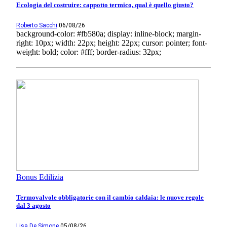
Ecologia del costruire: cappotto termico, qual è quello giusto?
Roberto Sacchi
06/08/26
background-color: #fb580a; display: inline-block; margin-
right: 10px; width: 22px; height: 22px; cursor: pointer; font-
weight: bold; color: #fff; border-radius: 32px;
Bonus Edilizia
Termovalvole obbligatorie con il cambio caldaia: le nuove regole
dal 3 agosto
Lisa De Simone
05/08/26