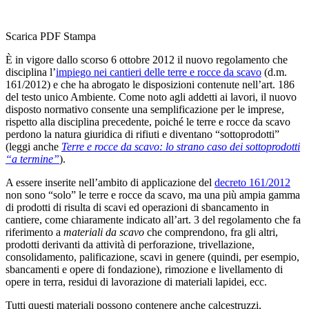
Scarica PDF
Stampa
È in vigore dallo scorso 6 ottobre 2012 il nuovo regolamento che
disciplina l’
impiego nei cantieri delle terre e rocce da scavo
(d.m.
161/2012) e che ha abrogato le disposizioni contenute nell’art. 186
del testo unico Ambiente. Come noto agli addetti ai lavori, il nuovo
disposto normativo consente una semplificazione per le imprese,
rispetto alla disciplina precedente, poiché le terre e rocce da scavo
perdono la natura giuridica di rifiuti e diventano “sottoprodotti”
(leggi anche
Terre e rocce da scavo: lo strano caso dei sottoprodotti
“a termine”
).
A essere inserite nell’ambito di applicazione del
decreto 161/2012
non sono “solo” le terre e rocce da scavo, ma una più ampia gamma
di prodotti di risulta di scavi ed operazioni di sbancamento in
cantiere, come chiaramente indicato all’art. 3 del regolamento che fa
riferimento a
materiali da scavo
che comprendono, fra gli altri,
prodotti derivanti da attività di perforazione, trivellazione,
consolidamento, palificazione, scavi in genere (quindi, per esempio,
sbancamenti e opere di fondazione), rimozione e livellamento di
opere in terra, residui di lavorazione di materiali lapidei, ecc.
Tutti questi materiali possono contenere anche calcestruzzi,