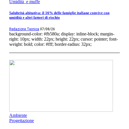
Umidità e muffe
Salubrità abitativa: il 16% delle famiglie italiane convive con
umidità e altri fattori di rischio
Redazione Tecnica
07/08/26
background-color: #fb580a; display: inline-block; margin-
right: 10px; width: 22px; height: 22px; cursor: pointer; font-
weight: bold; color: #fff; border-radius: 32px;
Ambiente
Progettazione