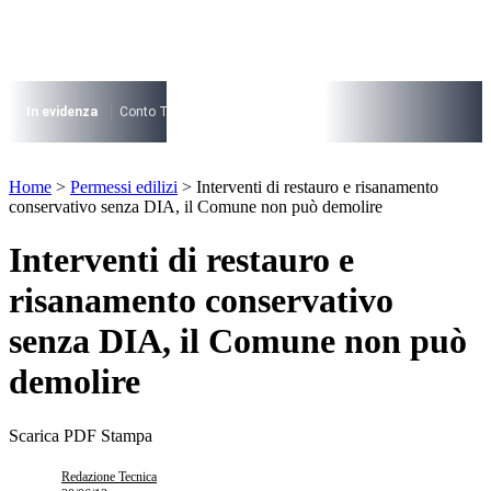
Vai
al
contenuto
I più cercati
Lorem ipsum dolor sit amet consectetur
In evidenza
Conto Termico
Salva Casa
730
Condominio
Archite
Lorem ipsum dolor sit amet consectetur
I più cercati
Home
>
Permessi edilizi
>
Interventi di restauro e risanamento
Lorem ipsum dolor sit amet consectetur
conservativo senza DIA, il Comune non può demolire
Lorem ipsum dolor sit amet consectetur
Interventi di restauro e
risanamento conservativo
senza DIA, il Comune non può
demolire
Scarica PDF
Stampa
Redazione Tecnica