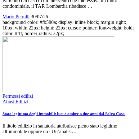
Partendo dal caso di un intervento che interessava un muro
condominiale, il TAR Lombardia ribadisce …
Mario Petrulli
30/07/26
background-color: #fb580a; display: inline-block; margin-right:
10px; width: 22px; height: 22px; cursor: pointer; font-weight: bold;
color: #fff; border-radius: 32px;
Permessi edilizi
Abusi Edilizi
Stato legittimo degli immobili: luci e ombre a due anni dal Salva Casa
Il titolo edilizio in sanatoria attribuisce pieno stato legittimo
all’immobile oppure no? Un’analisi…