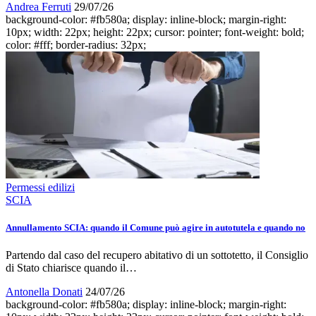
Andrea Ferruti
29/07/26
background-color: #fb580a; display: inline-block; margin-right:
10px; width: 22px; height: 22px; cursor: pointer; font-weight: bold;
color: #fff; border-radius: 32px;
Permessi edilizi
SCIA
Annullamento SCIA: quando il Comune può agire in autotutela e quando no
Partendo dal caso del recupero abitativo di un sottotetto, il Consiglio
di Stato chiarisce quando il…
Antonella Donati
24/07/26
background-color: #fb580a; display: inline-block; margin-right: