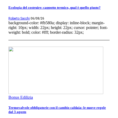
Ecologia del costruire: cappotto termico, qual è quello giusto?
Roberto Sacchi
06/08/26
background-color: #fb580a; display: inline-block; margin-
right: 10px; width: 22px; height: 22px; cursor: pointer; font-
weight: bold; color: #fff; border-radius: 32px;
Bonus Edilizia
Termovalvole obbligatorie con il cambio caldaia: le nuove regole
dal 3 agosto