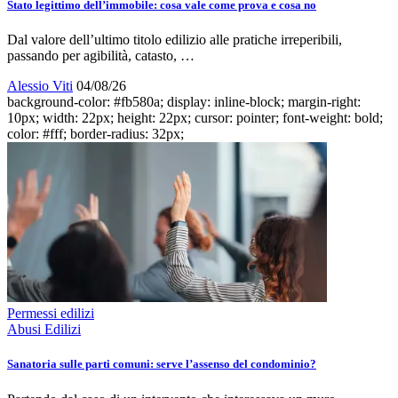
Stato legittimo dell’immobile: cosa vale come prova e cosa no
Dal valore dell’ultimo titolo edilizio alle pratiche irreperibili,
passando per agibilità, catasto, …
Alessio Viti
04/08/26
background-color: #fb580a; display: inline-block; margin-right:
10px; width: 22px; height: 22px; cursor: pointer; font-weight: bold;
color: #fff; border-radius: 32px;
Permessi edilizi
Abusi Edilizi
Sanatoria sulle parti comuni: serve l’assenso del condominio?