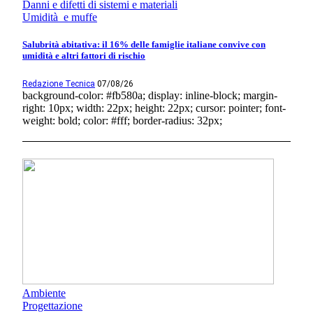
Danni e difetti di sistemi e materiali
Umidità e muffe
Salubrità abitativa: il 16% delle famiglie italiane convive con
umidità e altri fattori di rischio
Redazione Tecnica
07/08/26
background-color: #fb580a; display: inline-block; margin-
right: 10px; width: 22px; height: 22px; cursor: pointer; font-
weight: bold; color: #fff; border-radius: 32px;
Ambiente
Progettazione