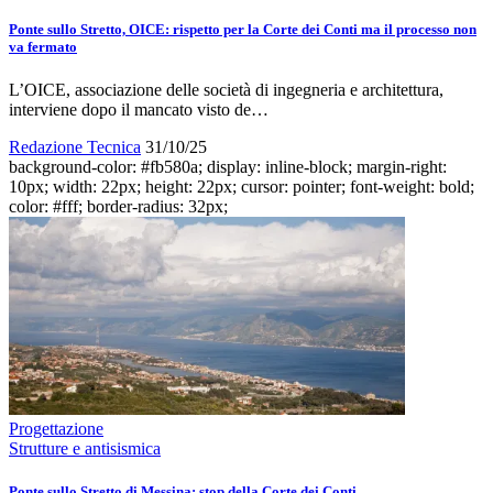
Ponte sullo Stretto, OICE: rispetto per la Corte dei Conti ma il processo non
va fermato
L’OICE, associazione delle società di ingegneria e architettura,
interviene dopo il mancato visto de…
Redazione Tecnica
31/10/25
background-color: #fb580a; display: inline-block; margin-right:
10px; width: 22px; height: 22px; cursor: pointer; font-weight: bold;
color: #fff; border-radius: 32px;
Progettazione
Strutture e antisismica
Ponte sullo Stretto di Messina: stop della Corte dei Conti