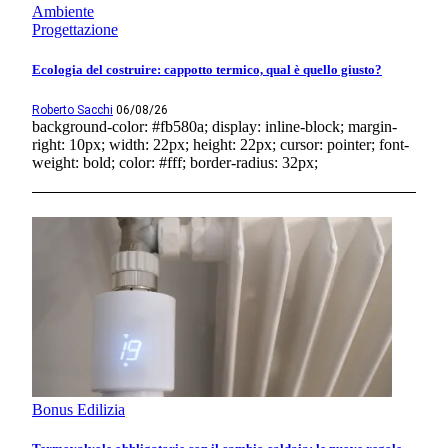
Ambiente
Progettazione
Ecologia del costruire: cappotto termico, qual è quello giusto?
Roberto Sacchi
06/08/26
background-color: #fb580a; display: inline-block; margin-
right: 10px; width: 22px; height: 22px; cursor: pointer; font-
weight: bold; color: #fff; border-radius: 32px;
Bonus Edilizia