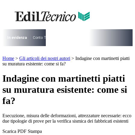
Vai
al
contenuto
I più cercati
Lorem ipsum dolor sit amet consectetur
Lorem ipsum dolor sit amet consectetur
In evidenza
Conto Termico
Salva Casa
730
Condominio
Archite
I più cercati
Home
>
Gli articoli dei nostri autori
>
Indagine con martinetti piatti
Lorem ipsum dolor sit amet consectetur
su muratura esistente: come si fa?
Lorem ipsum dolor sit amet consectetur
Indagine con martinetti piatti
su muratura esistente: come si
fa?
Esecuzione, misura delle deformazioni, attrezzature necessarie: ecco
due tipologie di prove per la verifica sismica dei fabbricati esistenti
Scarica PDF
Stampa