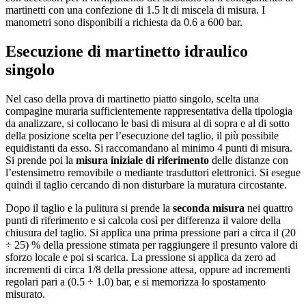
martinetti con una confezione di 1.5 lt di miscela di misura. I
manometri sono disponibili a richiesta da 0.6 a 600 bar.
Esecuzione di martinetto idraulico
singolo
Nel caso della prova di martinetto piatto singolo, scelta una
compagine muraria sufficientemente rappresentativa della tipologia
da analizzare, si collocano le basi di misura al di sopra e al di sotto
della posizione scelta per l’esecuzione del taglio, il più possibile
equidistanti da esso. Si raccomandano al minimo 4 punti di misura.
Si prende poi la
misura iniziale di riferimento
delle distanze con
l’estensimetro removibile o mediante trasduttori elettronici. Si esegue
quindi il taglio cercando di non disturbare la muratura circostante.
Dopo il taglio e la pulitura si prende la
seconda misura
nei quattro
punti di riferimento e si calcola così per differenza il valore della
chiusura del taglio. Si applica una prima pressione pari a circa il (20
÷ 25) % della pressione stimata per raggiungere il presunto valore di
sforzo locale e poi si scarica. La pressione si applica da zero ad
incrementi di circa 1/8 della pressione attesa, oppure ad incrementi
regolari pari a (0.5 ÷ 1.0) bar, e si memorizza lo spostamento
misurato.