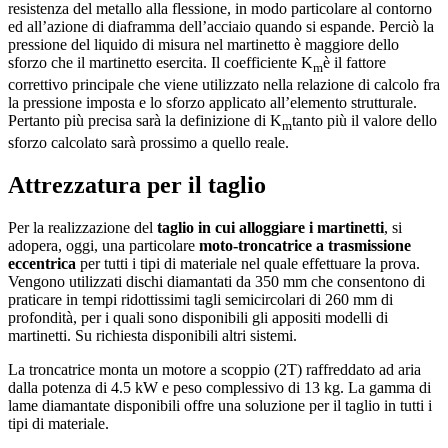
resistenza del metallo alla flessione, in modo particolare al contorno
ed all’azione di diaframma dell’acciaio quando si espande. Perciò la
pressione del liquido di misura nel martinetto è maggiore dello
sforzo che il martinetto esercita. Il coefficiente K
è il fattore
m
correttivo principale che viene utilizzato nella relazione di calcolo fra
la pressione imposta e lo sforzo applicato all’elemento strutturale.
Pertanto più precisa sarà la definizione di K
tanto più il valore dello
m
sforzo calcolato sarà prossimo a quello reale.
Attrezzatura per il taglio
Per la realizzazione del
taglio in cui alloggiare i martinetti
, si
adopera, oggi, una particolare
moto-troncatrice a trasmissione
eccentrica
per tutti i tipi di materiale nel quale effettuare la prova.
Vengono utilizzati dischi diamantati da 350 mm che consentono di
praticare in tempi ridottissimi tagli semicircolari di 260 mm di
profondità, per i quali sono disponibili gli appositi modelli di
martinetti. Su richiesta disponibili altri sistemi.
La troncatrice monta un motore a scoppio (2T) raffreddato ad aria
dalla potenza di 4.5 kW e peso complessivo di 13 kg. La gamma di
lame diamantate disponibili offre una soluzione per il taglio in tutti i
tipi di materiale.