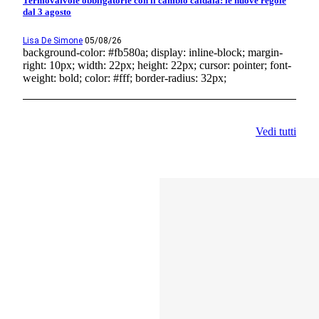
Termovalvole obbligatorie con il cambio caldaia: le nuove regole
dal 3 agosto
Lisa De Simone
05/08/26
background-color: #fb580a; display: inline-block; margin-
right: 10px; width: 22px; height: 22px; cursor: pointer; font-
weight: bold; color: #fff; border-radius: 32px;
Vedi tutti