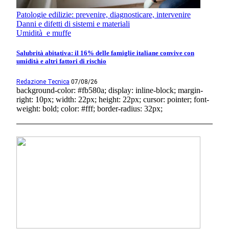
Patologie edilizie: prevenire, diagnosticare, intervenire
Danni e difetti di sistemi e materiali
Umidità e muffe
Salubrità abitativa: il 16% delle famiglie italiane convive con
umidità e altri fattori di rischio
Redazione Tecnica
07/08/26
background-color: #fb580a; display: inline-block; margin-
right: 10px; width: 22px; height: 22px; cursor: pointer; font-
weight: bold; color: #fff; border-radius: 32px;