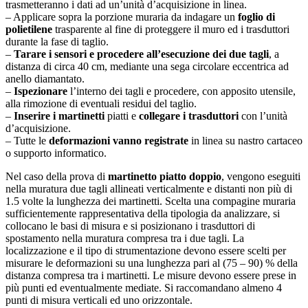
trasmetteranno i dati ad un’unità d’acquisizione in linea.
– Applicare sopra la porzione muraria da indagare un
foglio di
polietilene
trasparente al fine di proteggere il muro ed i trasduttori
durante la fase di taglio.
–
Tarare i sensori e procedere all’esecuzione dei due tagli
, a
distanza di circa 40 cm, mediante una sega circolare eccentrica ad
anello diamantato.
–
Ispezionare
l’interno dei tagli e procedere, con apposito utensile,
alla rimozione di eventuali residui del taglio.
–
Inserire i martinetti
piatti e
collegare i trasduttori
con l’unità
d’acquisizione.
– Tutte le
deformazioni vanno registrate
in linea su nastro cartaceo
o supporto informatico.
Nel caso della prova di
martinetto piatto doppio
, vengono eseguiti
nella muratura due tagli allineati verticalmente e distanti non più di
1.5 volte la lunghezza dei martinetti. Scelta una compagine muraria
sufficientemente rappresentativa della tipologia da analizzare, si
collocano le basi di misura e si posizionano i trasduttori di
spostamento nella muratura compresa tra i due tagli. La
localizzazione e il tipo di strumentazione devono essere scelti per
misurare le deformazioni su una lunghezza pari al (75 – 90) % della
distanza compresa tra i martinetti. Le misure devono essere prese in
più punti ed eventualmente mediate. Si raccomandano almeno 4
punti di misura verticali ed uno orizzontale.