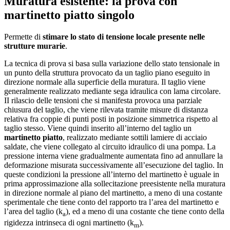
Muratura esistente: la prova con
martinetto piatto singolo
Permette di
stimare lo stato di tensione locale presente nelle
strutture murarie
.
La tecnica di prova si basa sulla variazione dello stato tensionale in
un punto della struttura provocato da un taglio piano eseguito in
direzione normale alla superficie della muratura. Il taglio viene
generalmente realizzato mediante sega idraulica con lama circolare.
II rilascio delle tensioni che si manifesta provoca una parziale
chiusura del taglio, che viene rilevata tramite misure di distanza
relativa fra coppie di punti posti in posizione simmetrica rispetto al
taglio stesso. Viene quindi inserito all’interno del taglio un
martinetto piatto
, realizzato mediante sottili lamiere di acciaio
saldate, che viene collegato al circuito idraulico di una pompa. La
pressione interna viene gradualmente aumentata fino ad annullare la
deformazione misurata successivamente all’esecuzione del taglio. In
queste condizioni la pressione all’interno del martinetto è uguale in
prima approssimazione alla sollecitazione preesistente nella muratura
in direzione normale al piano del martinetto, a meno di una costante
sperimentale che tiene conto del rapporto tra l’area del martinetto e
l’area del taglio (k
), ed a meno di una costante che tiene conto della
a
rigidezza intrinseca di ogni martinetto (k
).
m