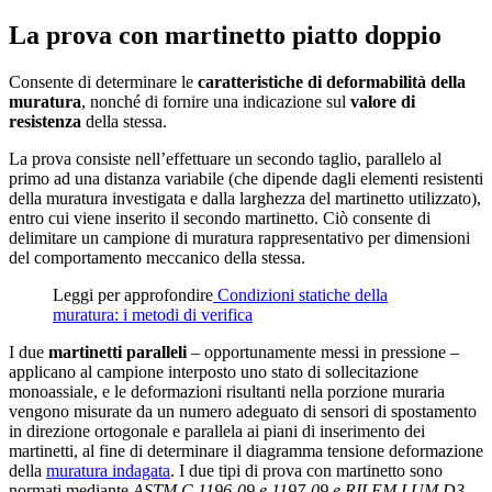
La prova con martinetto piatto doppio
Consente di determinare le
caratteristiche di deformabilità della
muratura
, nonché di fornire una indicazione sul
valore di
resistenza
della stessa.
La prova consiste nell’effettuare un secondo taglio, parallelo al
primo ad una distanza variabile (che dipende dagli elementi resistenti
della muratura investigata e dalla larghezza del martinetto utilizzato),
entro cui viene inserito il secondo martinetto. Ciò consente di
delimitare un campione di muratura rappresentativo per dimensioni
del comportamento meccanico della stessa.
Leggi per approfondire
Condizioni statiche della
muratura: i metodi di verifica
I due
martinetti paralleli
– opportunamente messi in pressione –
applicano al campione interposto uno stato di sollecitazione
monoassiale, e le deformazioni risultanti nella porzione muraria
vengono misurate da un numero adeguato di sensori di spostamento
in direzione ortogonale e parallela ai piani di inserimento dei
martinetti, al fine di determinare il diagramma tensione deformazione
della
muratura indagata
. I due tipi di prova con martinetto sono
normati mediante
ASTM C 1196-09 e 1197-09 e RILEM LUM D3