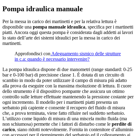
Pompa idraulica manuale
Per la messa in carico dei martinetti e per la relativa lettura è
disponibile una
pompa manuale idraulica
, specifica per i martinetti
piatti. Ancora oggi questa pompa è considerata dagli addetti ai lavori
lo stato dell’arte dei sistemi idraulici per la messa in carico dei
martinetti.
Approfondisci con
Adeguamento sismico delle strutture
in c.a: quando è necessario intervenire?
La pompa idraulica dispone di due manometri (range standard: 0-25
bar e 0-100 bar) di precisione classe 1. È dotata di un circuito di
scambio in modo da poter utilizzare il campo di misura più adatto
alla prova da eseguire con la massima risoluzione di lettura. Il cuore
dello strumento è il dispositivo pompante che assicura un ottimo
controllo sulle letture effettuate mantenendo la pressione costante per
ogni incremento. Il modello per i martinetti piatti presenta un
serbatoio più capiente e consente il recupero del fluido di misura
che, a prova terminata, viene fatto rifluire nel suddetto serbatoio.
L’utilizzo come liquido di misura di una miscela molto fluida (ma
non schiumosa) permette che i fattori di disturbo come le
perdite di
carico
, siano ridotti notevolmente. Fornita in contenitore d’alluminio
con accessori per il riempimento del serbatoio ed il collegamento ai