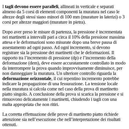
I
tagli devono essere paralleli
, allineati in verticale e separati
almeno da 5 corsi di elementi componenti la muratura nel caso le
altezze degli stessi siano minori di 100 mm (murature in laterizi) o 3
corsi per altezze maggiori (murature in pietra).
Dopo aver preso le misure di partenza, la pressione è incrementata
nei martinetti a intervalli pari a circa il 10% della pressione massima
attesa e le deformazioni sono misurate dopo una breve pausa di
assestamento ad ogni passo. Ad ogni incremento, si devono
registrare sia la pressione dei martinetti che le deformazioni. Il
rapporto tra l’incremento di pressione (dp) e l’incremento della
deformazione (dem), deve essere accuratamente controllato in modo
da interrompere la prova quando improvvisamente diminuisce, per
non danneggiare la muratura. Un ulteriore controllo riguarda la
deformazione orizzontale
, il cui repentino incremento potrebbe
indicare la propagazione di una fessurazione. La tensione locale
nella muratura si calcola come nel caso della prova di martinetto
piatto singolo. A conclusione della prova si scarica la pressione e si
rimuovono delicatamente i martinetti, chiudendo i tagli con una
malta appropriata che non ritiri.
La corretta effettuazione delle prove di martinetto piatto richiede
attenzione sia nell’esecuzione che nell’interpretazione dei risultati
ottenuti.