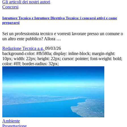
Gli articoli dei nostri autori
Concorsi
Istruttore Tecnico e Istruttore Direttivo Tecnico: i concorsi attivi e come
prepararsi
Sei un professionista tecnico e vorresti lavorare presso un comune o
un altro ente pubblico? Allora …
Redazione Tecnica a.g.
09/03/26
background-color: #fb580a; display: inline-block; margin-right:
10px; width: 22px; height: 22px; cursor: pointer; font-weight: bold;
color: #fff; border-radius: 32px;
Ambiente
Progettazione