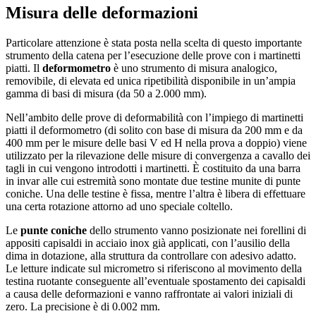
Misura delle deformazioni
Particolare attenzione è stata posta nella scelta di questo importante
strumento della catena per l’esecuzione delle prove con i martinetti
piatti. Il
deformometro
è uno strumento di misura analogico,
removibile, di elevata ed unica ripetibilità disponibile in un’ampia
gamma di basi di misura (da 50 a 2.000 mm).
Nell’ambito delle prove di deformabilità con l’impiego di martinetti
piatti il deformometro (di solito con base di misura da 200 mm e da
400 mm per le misure delle basi V ed H nella prova a doppio) viene
utilizzato per la rilevazione delle misure di convergenza a cavallo dei
tagli in cui vengono introdotti i martinetti. È costituito da una barra
in invar alle cui estremità sono montate due testine munite di punte
coniche. Una delle testine è fissa, mentre l’altra è libera di effettuare
una certa rotazione attorno ad uno speciale coltello.
Le
punte coniche
dello strumento vanno posizionate nei forellini di
appositi capisaldi in acciaio inox già applicati, con l’ausilio della
dima in dotazione, alla struttura da controllare con adesivo adatto.
Le letture indicate sul micrometro si riferiscono al movimento della
testina ruotante conseguente all’eventuale spostamento dei capisaldi
a causa delle deformazioni e vanno raffrontate ai valori iniziali di
zero. La precisione è di 0.002 mm.