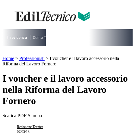
Vai
al
contenuto
I più cercati
Lorem ipsum dolor sit amet consectetur
Lorem ipsum dolor sit amet consectetur
In evidenza
Conto Termico
Salva Casa
730
Condominio
Archite
I più cercati
Home
>
Professionisti
>
I voucher e il lavoro accessorio nella
Lorem ipsum dolor sit amet consectetur
Riforma del Lavoro Fornero
Lorem ipsum dolor sit amet consectetur
I voucher e il lavoro accessorio
nella Riforma del Lavoro
Fornero
Scarica PDF
Stampa
Redazione Tecnica
07/05/13