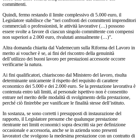
committenti.
Quindi, fermo restando il limite complessivo di 5.000 euro, il
Legislatore stabilisce che “nei confronti dei committenti imprenditori
commerciali o professionisti, le attività lavorative (…) possono
essere svolte a favore di ciascun singolo committente con compensi
non superiori a 2.000 euro, rivalutati annualmente (…)”.
Altra domanda chiarita dal Vademecum sulla Riforma del Lavoro in
merito ai voucher è se, ai fini del riscontro della genuinità
dell’utilizzo dei buoni lavoro per prestazioni accessorie occorre
verificarne la natura.
Ai fini qualificatori, chiariscono dal Ministero del lavoro, risulta
determinante unicamente il rispetto del requisito di carattere
economico dei 5.000 e dei 2.000 euro. Se la prestazione lavorativa è
contenuta entro tali limiti, al personale ispettivo non è consentito
entrare nel merito delle modalità di svolgimento della prestazione,
perché ciò finirebbe per vanificare le finalità stesse dell’istituto.
In sostanza, se sono corretti i presupposti di instaurazione del
rapporto, il Legislatore presume che qualunque prestazione
rientrante nei limiti economici sopra descritti sia per definizione
occasionale e accessoria, anche se in azienda sono presenti
lavoratori che svolgono la medesima prestazione con un contratto di