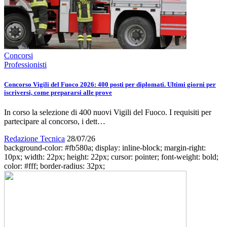
Concorsi
Professionisti
Concorso Vigili del Fuoco 2026: 400 posti per diplomati. Ultimi giorni per
iscriversi, come prepararsi alle prove
In corso la selezione di 400 nuovi Vigili del Fuoco. I requisiti per
partecipare al concorso, i dett…
Redazione Tecnica
28/07/26
background-color: #fb580a; display: inline-block; margin-right:
10px; width: 22px; height: 22px; cursor: pointer; font-weight: bold;
color: #fff; border-radius: 32px;