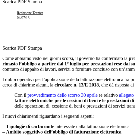
Scarica PDF
Stampa
Bonus Idrico
SCIA
Redazione Tecnica
04/07/18
Bonus Verde
IVA Agevolata
Dubbi? Risponde l’esperta
Scarica PDF
Stampa
Come abbiamo visto nei giorni scorsi, il governo ha confermato la
pro
rimasto l’obbligo a partire dal 1° luglio per prestazioni rese dai 
contratto di appalto di lavori, servizi o forniture concluso con un’amm
I dubbi operativi per l’applicazione della fatturazione elettronica tra
cerca di chiarirne alcuni, la
circolare n. 13/E 2018
, che dà risposta a
Con il
provvedimento dello scorso 30 aprile
(e relativo
allegato
fatture elettroniche per le cessioni di beni e le prestazioni di
delle operazioni di cessione di beni e prestazioni di servizi tran
I nuovi chiarimenti riguardano i seguenti aspetti:
–
Tipologie di carburante
interessate dalla fatturazione elettronica
–
Ambito soggettivo dell’obbligo di fatturazione elettronica