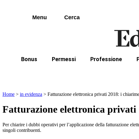
I più cercati
Vai
Superbonus
Abusi Edilizi
Concorsi
al
contenuto
Menu
Cerca
Bonus Barriere Architettoniche
Lorem ipsum dolor sit amet consectetur
Attività Edilizia Libera
Eventi e Formazione
Lorem ipsum dolor sit amet consectetur
Ecobonus
Catasto
Esami di Stato
Bonus Ristrutturazioni
CILA
I più cercati
Sismabonus
Distanze in Edilizia
Lorem ipsum dolor sit amet consectetur
Bonus
Permessi
Professione
Lorem ipsum dolor sit amet consectetur
Bonus Mobili
Permesso di Costruire
Superbonus
Abusi Edilizi
Concorsi
In evidenza
Conto Termico
Salva Casa
Bonus Idrico
SCIA
Bonus Barriere Architettoniche
Attività Edilizia Libera
Eventi e Formazione
Bonus Verde
Home
>
in evidenza
>
Fatturazione elettronica privati 2018: i chiarim
Ecobonus
Catasto
Esami di Stato
IVA Agevolata
Fatturazione elettronica privati
Bonus Ristrutturazioni
CILA
Dubbi? Risponde l’esperta
Sismabonus
Distanze in Edilizia
Per chiarire i dubbi operativi per l’applicazione della fatturazione ele
singoli contribuenti.
Bonus Mobili
Permesso di Costruire