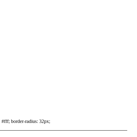
 #fff; border-radius: 32px;