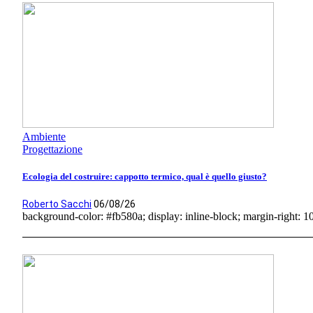
Ambiente
Progettazione
Ecologia del costruire: cappotto termico, qual è quello giusto?
Roberto Sacchi
06/08/26
background-color: #fb580a; display: inline-block; margin-right: 10p