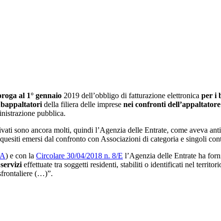
roga al 1° gennaio
2019 dell’obbligo di fatturazione elettronica
per i 
subappaltatori
della filiera delle imprese
nei confronti dell’appaltatore
inistrazione pubblica.
 privati sono ancora molti, quindi l’Agenzia delle Entrate, come aveva ant
i quesiti emersi dal confronto con Associazioni di categoria e singoli cont
 A
) e con la
Circolare 30/04/2018 n. 8/E
l’Agenzia delle Entrate ha forn
 servizi
effettuate tra soggetti residenti, stabiliti o identificati nel terri
sfrontaliere (…)”.