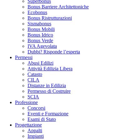
Superbonus
Bonus Barriere Architettoniche
Ecobonus
Bonus Ristrutturazioni
Sismabonus
Bonus Mobili
Bonus Idrico
Bonus Verde
IVA Agevolata
Dubbi? Risponde l’esperta
Permessi
Abusi Edilizi
Attività Edilizia Libera
Catasto
CILA
Distanze in Edilizia
Permesso di Costruire
SCIA
Professione
Concorsi
Eventi e Formazione
Esami di Stato
Progettazione
Appalti
Impianti