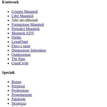
Il network
Gruppo Maggioli
Libri Maggioli
Altri siti editoriali
Formazione Maggioli
Periodici Maggioli
Maggioli ADV
Diritto
LeggiOggi
Fisco e tasse
Dimensione Infermiere
Outdoormag
The Plan
GiuriCivile
Speciali
Bonus
Permessi
Professione
Progettazione
Patologie
Sicurezza