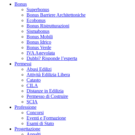
Bonus
Superbonus
Bonus Barriere Architettoniche
Ecobonus
Bonus Ristrutturazioni
Sismabonus
Bonus Mobili
Bonus Idrico
Bonus Verde
IVA Agevolata
Dubbi? Risponde l’esperta
Permessi
Abusi Edilizi
Attività Edilizia Libera
Catasto
CILA
Distanze in Edilizia
Permesso di Costruire
SCIA
Professione
Concorsi
Eventi e Formazione
Esami di Stato
Progettazione
Appalti