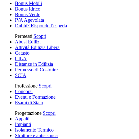
Bonus Mobili
Bonus Idrico
Bonus Verde
IVA Agevolata
Dubbi? Risponde l’esperta
Permessi
Scopri
Abusi Edilizi
Attività Edilizia Libera
Catasto
CILA
Distanze in Edilizia
Permesso di Costruire
SCIA
Professione
Scopri
Concorsi
Eventi e Formazione
Esami di Stato
Progettazione
Scopri
Appalti
Impianti
Isolamento Termico
Strutture e antisismica