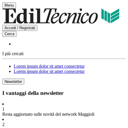
Vai
Menu
al
contenuto
Accedi / Registrati
Cerca
I più cercati
Lorem ipsum dolor sit amet consectetur
Lorem ipsum dolor sit amet consectetur
Newsletter
I vantaggi della newsletter
1
Resta aggiornato sulle novità del network Maggioli
2