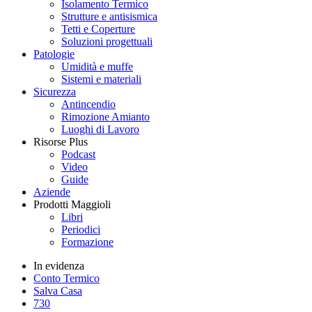
Isolamento Termico
Strutture e antisismica
Tetti e Coperture
Soluzioni progettuali
Patologie
Umidità e muffe
Sistemi e materiali
Sicurezza
Antincendio
Rimozione Amianto
Luoghi di Lavoro
Risorse Plus
Podcast
Video
Guide
Aziende
Prodotti Maggioli
Libri
Periodici
Formazione
In evidenza
Conto Termico
Salva Casa
730