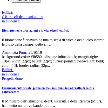
Contenuti correlati
Edilizia
Gli articoli dei nostri autori
in evidenza
Biomattone: le prestazioni e la vita oltre l’edificio
Il biomattone è ricavato da una miscela di calce e del nucleo interno
legnoso della canapa, detto an…
Antonietta Puma
25/10/19
background-color: #fb580a; display: inline-block; margin-right:
10px; width: 22px; height: 22px; cursor: pointer; font-weight: bold;
color: #fff; border-radius: 32px;
Edilizia
in evidenza
Progettazione
Finanziamento scuole, piano da 65,9 milioni. Stop al crollo di solai e
controsoffitti
Il Ministero dell’Istruzione, dell’Università e della Ricerca (Miur),
ha indetto un nuovo bando pubb…