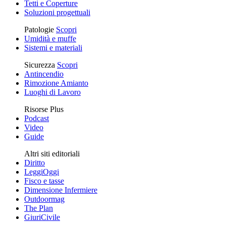
Tetti e Coperture
Soluzioni progettuali
Patologie
Scopri
Umidità e muffe
Sistemi e materiali
Sicurezza
Scopri
Antincendio
Rimozione Amianto
Luoghi di Lavoro
Risorse Plus
Podcast
Video
Guide
Altri siti editoriali
Diritto
LeggiOggi
Fisco e tasse
Dimensione Infermiere
Outdoormag
The Plan
GiuriCivile