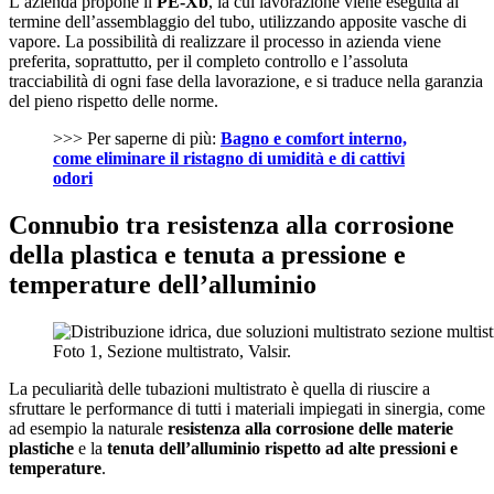
L’azienda propone il
PE-Xb
, la cui lavorazione viene eseguita al
termine dell’assemblaggio del tubo, utilizzando apposite vasche di
vapore. La possibilità di realizzare il processo in azienda viene
preferita, soprattutto, per il completo controllo e l’assoluta
tracciabilità di ogni fase della lavorazione, e si traduce nella garanzia
del pieno rispetto delle norme.
>>> Per saperne di più:
Bagno e comfort interno,
come eliminare il ristagno di umidità e di cattivi
odori
Connubio tra resistenza alla corrosione
della plastica e tenuta a pressione e
temperature dell’alluminio
Foto 1, Sezione multistrato, Valsir.
La peculiarità delle tubazioni multistrato è quella di riuscire a
sfruttare le performance di tutti i materiali impiegati in sinergia, come
ad esempio la naturale
resistenza alla corrosione
delle materie
plastiche
e la
tenuta dell’alluminio rispetto ad alte pressioni e
temperature
.