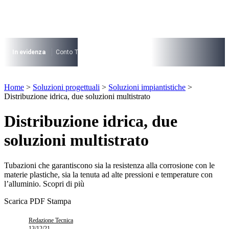
Vai
al
contenuto
I più cercati
Lorem ipsum dolor sit amet consectetur
In evidenza
Conto Termico
Salva Casa
730
Condominio
Archite
Lorem ipsum dolor sit amet consectetur
I più cercati
Home
>
Soluzioni progettuali
>
Soluzioni impiantistiche
>
Lorem ipsum dolor sit amet consectetur
Distribuzione idrica, due soluzioni multistrato
Lorem ipsum dolor sit amet consectetur
Distribuzione idrica, due
soluzioni multistrato
Tubazioni che garantiscono sia la resistenza alla corrosione con le
materie plastiche, sia la tenuta ad alte pressioni e temperature con
l’alluminio. Scopri di più
Scarica PDF
Stampa
Redazione Tecnica
13/12/21