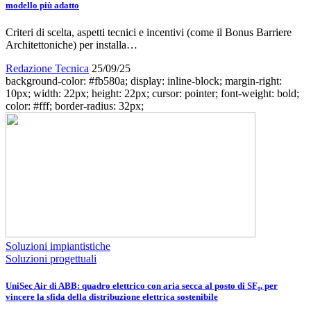
modello più adatto
Criteri di scelta, aspetti tecnici e incentivi (come il Bonus Barriere
Architettoniche) per installa…
Redazione Tecnica
25/09/25
background-color: #fb580a; display: inline-block; margin-right:
10px; width: 22px; height: 22px; cursor: pointer; font-weight: bold;
color: #fff; border-radius: 32px;
Soluzioni impiantistiche
Soluzioni progettuali
UniSec Air di ABB: quadro elettrico con aria secca al posto di SF₆, per
vincere la sfida della distribuzione elettrica sostenibile