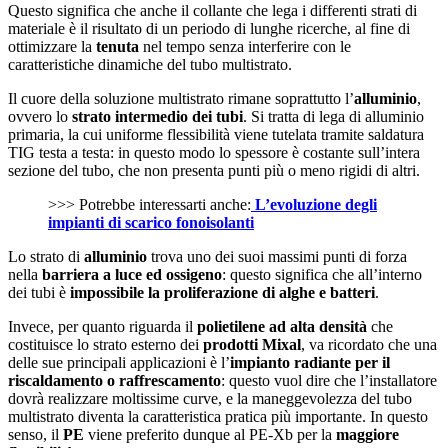
Questo significa che anche il collante che lega i differenti strati di
materiale è il risultato di un periodo di lunghe ricerche, al fine di
ottimizzare la
tenuta
nel tempo senza interferire con le
caratteristiche dinamiche del tubo multistrato.
Il cuore della soluzione multistrato rimane soprattutto l’
alluminio
,
ovvero lo
strato intermedio dei tubi
. Si tratta di lega di alluminio
primaria, la cui uniforme flessibilità viene tutelata tramite saldatura
TIG testa a testa: in questo modo lo spessore è costante sull’intera
sezione del tubo, che non presenta punti più o meno rigidi di altri.
>>> Potrebbe interessarti anche:
L’evoluzione degli
impianti di scarico fonoisolanti
Lo strato di
alluminio
trova uno dei suoi massimi punti di forza
nella
barriera a luce ed
ossigeno
: questo significa che all’interno
dei tubi è
impossibile la proliferazione di alghe e batteri
.
Invece, per quanto riguarda il
polietilene ad alta densità
che
costituisce lo strato esterno dei
prodotti Mixal
, va ricordato che una
delle sue principali applicazioni è l’
impianto radiante per il
riscaldamento o raffrescamento
: questo vuol dire che l’installatore
dovrà realizzare moltissime curve, e la maneggevolezza del tubo
multistrato diventa la caratteristica pratica più importante. In questo
senso, il
PE
viene preferito dunque al PE-Xb per la
maggiore