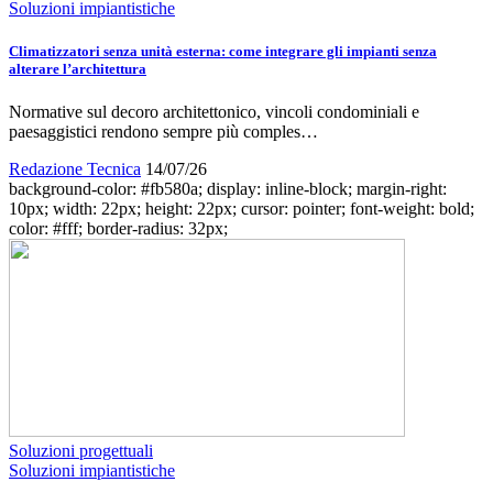
Soluzioni impiantistiche
Climatizzatori senza unità esterna: come integrare gli impianti senza
alterare l’architettura
Normative sul decoro architettonico, vincoli condominiali e
paesaggistici rendono sempre più comples…
Redazione Tecnica
14/07/26
background-color: #fb580a; display: inline-block; margin-right:
10px; width: 22px; height: 22px; cursor: pointer; font-weight: bold;
color: #fff; border-radius: 32px;
Soluzioni progettuali
Soluzioni impiantistiche