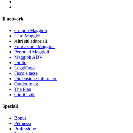
Il network
Gruppo Maggioli
Libri Maggioli
Altri siti editoriali
Formazione Maggioli
Periodici Maggioli
Maggioli ADV
Diritto
LeggiOggi
Fisco e tasse
Dimensione Infermiere
Outdoormag
The Plan
GiuriCivile
Speciali
Bonus
Permessi
Professione