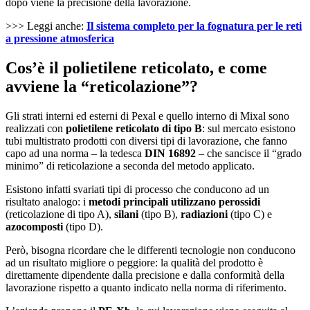
dopo viene la precisione della lavorazione.
>>> Leggi anche:
Il sistema completo per la fognatura per le reti
a pressione atmosferica
Cos’è il polietilene reticolato, e come
avviene la “reticolazione”?
Gli strati interni ed esterni di Pexal e quello interno di Mixal sono
realizzati con
polietilene reticolato di tipo B
: sul mercato esistono
tubi multistrato prodotti con diversi tipi di lavorazione, che fanno
capo ad una norma – la tedesca
DIN 16892
– che sancisce il “grado
minimo” di reticolazione a seconda del metodo applicato.
Esistono infatti svariati tipi di processo che conducono ad un
risultato analogo: i
metodi principali utilizzano perossidi
(reticolazione di tipo A),
silani
(tipo B),
radiazioni
(tipo C) e
azocomposti
(tipo D).
Però, bisogna ricordare che le differenti tecnologie non conducono
ad un risultato migliore o peggiore: la qualità del prodotto è
direttamente dipendente dalla precisione e dalla conformità della
lavorazione rispetto a quanto indicato nella norma di riferimento.