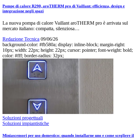
Pompe di calore R290, aroTHERM pro di Vaillant: efficienza, design e
integrazione negli spazi
La nuova pompa di calore Vaillant aroTHERM pro è arrivata sul
mercato italiano: compatta, silenziosa…
Redazione Tecnica
09/06/26
background-color: #fb580a; display: inline-block; margin-right:
10px; width: 22px; height: 22px; cursor: pointer; font-weight: bold;
color: #fff; border-radius: 32px;
Soluzioni progettuali
Soluzioni impiantistiche
Miniascensori per uso domestico: quando installarne uno e come scegliere il