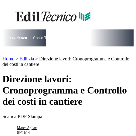
Vai
al
contenuto
I più cercati
Lorem ipsum dolor sit amet consectetur
Lorem ipsum dolor sit amet consectetur
In evidenza
Conto Termico
Salva Casa
730
Condominio
Archite
I più cercati
Home
>
Edilizia
>
Direzione lavori: Cronoprogramma e Controllo
Lorem ipsum dolor sit amet consectetur
dei costi in cantiere
Lorem ipsum dolor sit amet consectetur
Direzione lavori:
Cronoprogramma e Controllo
dei costi in cantiere
Scarica PDF
Stampa
Marco Agliata
09/01/14