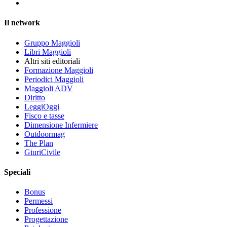
Il network
Gruppo Maggioli
Libri Maggioli
Altri siti editoriali
Formazione Maggioli
Periodici Maggioli
Maggioli ADV
Diritto
LeggiOggi
Fisco e tasse
Dimensione Infermiere
Outdoormag
The Plan
GiuriCivile
Speciali
Bonus
Permessi
Professione
Progettazione