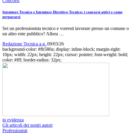
Concorsi
Istruttore Tecnico e Istruttore Direttivo Tecnico: i concorsi attivi e come
prepararsi
Sei un professionista tecnico e vorresti lavorare presso un comune o
un altro ente pubblico? Allora …
Redazione Tecnica a.g.
09/03/26
background-color: #fb580a; display: inline-block; margin-right:
10px; width: 22px; height: 22px; cursor: pointer; font-weight: bold;
color: #fff; border-radius: 32px;
in evidenza
Gli articoli dei nostri autori
Professionisti