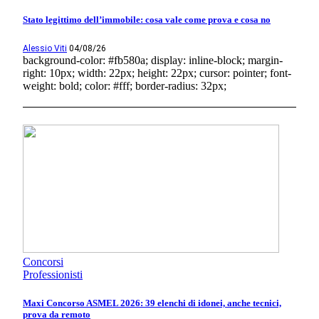
Stato legittimo dell’immobile: cosa vale come prova e cosa no
Alessio Viti
04/08/26
background-color: #fb580a; display: inline-block; margin-
right: 10px; width: 22px; height: 22px; cursor: pointer; font-
weight: bold; color: #fff; border-radius: 32px;
Concorsi
Professionisti
Maxi Concorso ASMEL 2026: 39 elenchi di idonei, anche tecnici,
prova da remoto