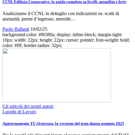
CCNL Edilizia Cooperative: la guida completa su livelli, mensilità e ferie
Analizziamo il CCNL in dettaglio con indicazioni su: scatti di
anzianità, premi d’ingresso, mensilit…
Paolo Ballanti
10/02/25
background-color: #fb580a; display: inline-block; margin-right:
10px; width: 22px; height: 22px; cursor: pointer; font-weight: bold;
color: #fff; border-radius: 32px;
Gli articoli dei nostri autori
Luoghi di Lavoro
Aggiornamento TU Sicurezza: la versione del testo datata gennaio 2025