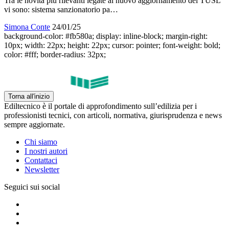
Tra le novità più rilevanti legate al nuovo aggiornamento del TUSL
vi sono: sistema sanzionatorio pa…
Simona Conte
24/01/25
background-color: #fb580a; display: inline-block; margin-right:
10px; width: 22px; height: 22px; cursor: pointer; font-weight: bold;
color: #fff; border-radius: 32px;
Torna all'inizio
Ediltecnico è il portale di approfondimento sull’edilizia per i
professionisti tecnici, con articoli, normativa, giurisprudenza e news
sempre aggiornate.
Chi siamo
I nostri autori
Contattaci
Newsletter
Seguici sui social