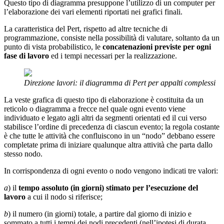
Questo tipo di diagramma presuppone l’utilizzo di un computer per
l’elaborazione dei vari elementi riportati nei grafici finali.
La caratteristica del Pert, rispetto ad altre tecniche di
programmazione, consiste nella possibilità di valutare, soltanto da un
punto di vista probabilistico, le
concatenazioni previste per ogni
fase di lavoro
ed i tempi necessari per la realizzazione.
Direzione lavori: il diagramma di Pert per appalti complessi
La veste grafica di questo tipo di elaborazione è costituita da un
reticolo o diagramma a frecce nel quale ogni evento viene
individuato e legato agli altri da segmenti orientati ed il cui verso
stabilisce l’ordine di precedenza di ciascun evento; la regola costante
è che tutte le attività che confluiscono in un “nodo” debbano essere
completate prima di iniziare qualunque altra attività che parta dallo
stesso nodo.
In corrispondenza di ogni evento o nodo vengono indicati tre valori:
a
) il
tempo assoluto (in giorni) stimato per l’esecuzione del
lavoro
a cui il nodo si riferisce;
b
) il numero (in giorni) totale, a partire dal giorno di inizio e
sommato a tutti i tempi dei nodi precedenti (nell’ipotesi di durata