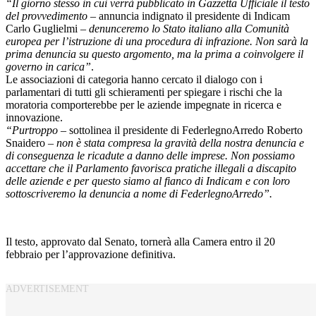
“Il giorno stesso in cui verrà pubblicato in Gazzetta Ufficiale il testo
del provvedimento
– annuncia indignato il presidente di Indicam
Carlo Guglielmi –
denunceremo lo Stato italiano alla Comunità
europea per l’istruzione di una procedura di infrazione. Non sarà la
prima denuncia su questo argomento, ma la prima a coinvolgere il
governo in carica”
.
Le associazioni di categoria hanno cercato il dialogo con i
parlamentari di tutti gli schieramenti per spiegare i rischi che la
moratoria comporterebbe per le aziende impegnate in ricerca e
innovazione.
“Purtroppo
– sottolinea il presidente di FederlegnoArredo Roberto
Snaidero –
non è stata compresa la gravità della nostra denuncia e
di conseguenza le ricadute a danno delle imprese. Non possiamo
accettare che il Parlamento favorisca pratiche illegali a discapito
delle aziende e per questo siamo al fianco di Indicam e con loro
sottoscriveremo la denuncia a nome di FederlegnoArredo”.
Il testo, approvato dal Senato, tornerà alla Camera entro il 20
febbraio per l’approvazione definitiva.