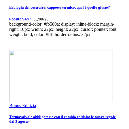
Ecologia del costruire: cappotto termico, qual è quello giusto?
Roberto Sacchi
06/08/26
background-color: #fb580a; display: inline-block; margin-
right: 10px; width: 22px; height: 22px; cursor: pointer; font-
weight: bold; color: #fff; border-radius: 32px;
Bonus Edilizia
Termovalvole obbligatorie con il cambio caldaia: le nuove regole
dal 3 agosto