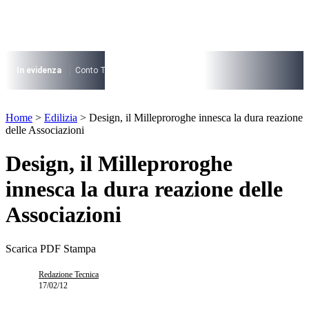
Vai
al
contenuto
I più cercati
Lorem ipsum dolor sit amet consectetur
In evidenza
Conto Termico
Salva Casa
730
Condominio
Archite
Lorem ipsum dolor sit amet consectetur
I più cercati
Home
>
Edilizia
>
Design, il Milleproroghe innesca la dura reazione
Lorem ipsum dolor sit amet consectetur
delle Associazioni
Lorem ipsum dolor sit amet consectetur
Design, il Milleproroghe
innesca la dura reazione delle
Associazioni
Scarica PDF
Stampa
Redazione Tecnica
17/02/12