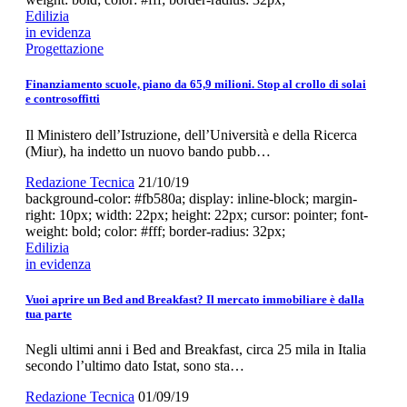
Edilizia
in evidenza
Progettazione
Finanziamento scuole, piano da 65,9 milioni. Stop al crollo di solai
e controsoffitti
Il Ministero dell’Istruzione, dell’Università e della Ricerca
(Miur), ha indetto un nuovo bando pubb…
Redazione Tecnica
21/10/19
background-color: #fb580a; display: inline-block; margin-
right: 10px; width: 22px; height: 22px; cursor: pointer; font-
weight: bold; color: #fff; border-radius: 32px;
Edilizia
in evidenza
Vuoi aprire un Bed and Breakfast? Il mercato immobiliare è dalla
tua parte
Negli ultimi anni i Bed and Breakfast, circa 25 mila in Italia
secondo l’ultimo dato Istat, sono sta…
Redazione Tecnica
01/09/19