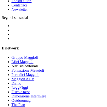
I nostri autori
Contattaci
Newsletter
Seguici sui social
Il network
Gruppo Maggioli
Libri Maggioli
Altri siti editoriali
Formazione Maggioli
Periodici Maggioli
Maggioli ADV
Diritto
LeggiOggi
Fisco e tasse
Dimensione Infermiere
Outdoormag
The Plan