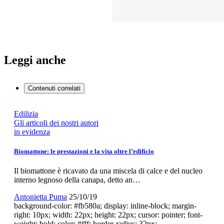
Leggi anche
Contenuti correlati
Edilizia
Gli articoli dei nostri autori
in evidenza
Biomattone: le prestazioni e la vita oltre l’edificio
Il biomattone è ricavato da una miscela di calce e del nucleo
interno legnoso della canapa, detto an…
Antonietta Puma
25/10/19
background-color: #fb580a; display: inline-block; margin-
right: 10px; width: 22px; height: 22px; cursor: pointer; font-
weight: bold; color: #fff; border-radius: 32px;