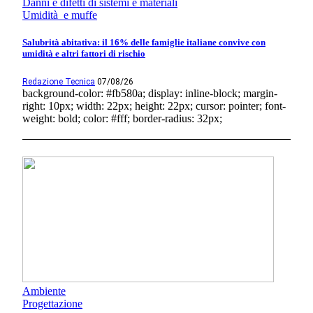
Danni e difetti di sistemi e materiali
Umidità e muffe
Salubrità abitativa: il 16% delle famiglie italiane convive con
umidità e altri fattori di rischio
Redazione Tecnica
07/08/26
background-color: #fb580a; display: inline-block; margin-
right: 10px; width: 22px; height: 22px; cursor: pointer; font-
weight: bold; color: #fff; border-radius: 32px;
Ambiente
Progettazione