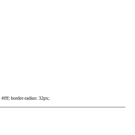
 #fff; border-radius: 32px;