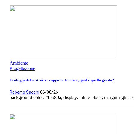
Ambiente
Progettazione
Ecologia del costruire: cappotto termico, qual è quello giusto?
Roberto Sacchi
06/08/26
background-color: #fb580a; display: inline-block; margin-right: 10p