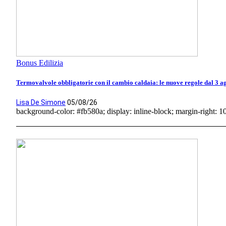
Bonus Edilizia
Termovalvole obbligatorie con il cambio caldaia: le nuove regole dal 3 a
Lisa De Simone
05/08/26
background-color: #fb580a; display: inline-block; margin-right: 10p