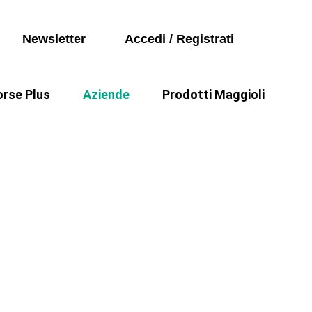
Seguici sui social
Libri
dcast
Periodici
Newsletter
Accedi / Registrati
deo
Formazione
ide
orse Plus
Aziende
Prodotti Maggioli
Libri
dcast
Rinnovabili
Dissesto
Qualità aria indoor
Periodici
deo
Formazione
ide