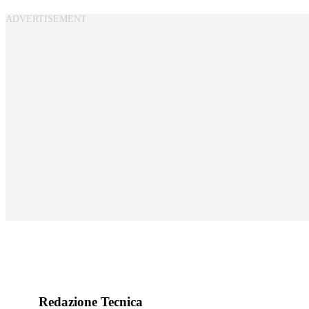
Redazione Tecnica