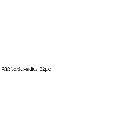
 #fff; border-radius: 32px;