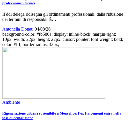
professionisti tecnici
Il ddl delega ridisegna gli ordinamenti professionali: dalla riduzione
dei termini di responsabilità…
Antonella Donati
04/08/26
background-color: #fb580a; display: inline-block; margin-right:
10px; width: 22px; height: 22px; cursor: pointer; font-weight: bold;
color: #fff; border-radius: 32px;
Ambiente
Rigenerazione urbana sostenibile a Monselice: l’ex Italcementi entra nella
fase di demolizione