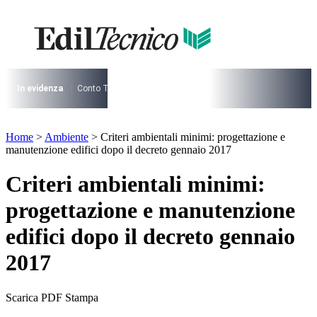
Vai
al
contenuto
I più cercati
Lorem ipsum dolor sit amet consectetur
Lorem ipsum dolor sit amet consectetur
In evidenza
Conto Termico
Salva Casa
730
Condominio
Archite
I più cercati
Home
>
Ambiente
>
Criteri ambientali minimi: progettazione e
Lorem ipsum dolor sit amet consectetur
manutenzione edifici dopo il decreto gennaio 2017
Lorem ipsum dolor sit amet consectetur
Criteri ambientali minimi:
progettazione e manutenzione
edifici dopo il decreto gennaio
2017
Scarica PDF
Stampa