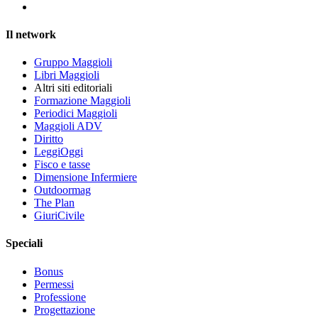
Il network
Gruppo Maggioli
Libri Maggioli
Altri siti editoriali
Formazione Maggioli
Periodici Maggioli
Maggioli ADV
Diritto
LeggiOggi
Fisco e tasse
Dimensione Infermiere
Outdoormag
The Plan
GiuriCivile
Speciali
Bonus
Permessi
Professione
Progettazione