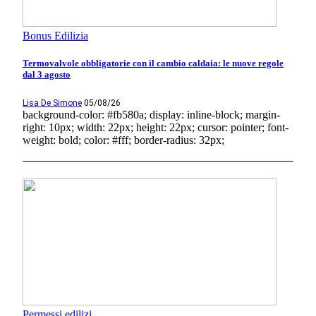
Bonus Edilizia
Termovalvole obbligatorie con il cambio caldaia: le nuove regole
dal 3 agosto
Lisa De Simone
05/08/26
background-color: #fb580a; display: inline-block; margin-
right: 10px; width: 22px; height: 22px; cursor: pointer; font-
weight: bold; color: #fff; border-radius: 32px;
Permessi edilizi