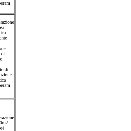
peram
razione
si
tica
ente
one
 di
to
to di
cazione
tica
peram
razione
50m2
si