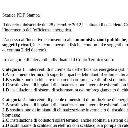
Bonus Verde
IVA Agevolata
Scarica PDF
Stampa
Il decreto ministeriale del 28 dicembre 2012 ha attuato il cosiddetto C
Dubbi? Risponde l’esperta
l’incremento dell’efficienza energetica.
L’accesso all’incentivo è consentito alle
amministrazioni pubbliche
,
soggetti privati
, intesi come persone fisiche, condomini e soggetti titol
4, comma 2 del decreto).
Le categorie di interventi individuate dal Conto Termico sono:
Categoria 1
‐ interventi di incremento dell’efficienza energetica (art
1.A
isolamento termico di superfici opache delimitanti il volume clima
1.B
sostituzione di chiusure trasparenti comprensive di infissi delimita
1.C
sostituzione di impianti di climatizzazione invernale esistenti con 
1.D
installazione di sistemi di schermatura e/o ombreggiamento di chius
Categoria 2
‐ interventi di piccole dimensioni di produzione di energia
2.A
sostituzione di impianti di climatizzazione invernale esistenti con 
2.B
sostituzione di impianti di climatizzazione invernale o di riscaldame
biomassa;
2.C
installazione di collettori solari termici, anche abbinati a sistemi d
2.D
sostituzione di scaldacqua elettrici con scaldacqua a pompa di cal