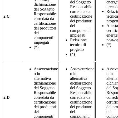
del Soggetto
energe
dichiarazione
Responsabile
preced
del Soggetto
corredata da
Relazi
Responsabile
2.C
certificazione
tecnica
corredata da
dei produttori
proget
certificazione
dei
Attesta
dei produttori
componenti
certifi
dei
impiegati
energe
componenti
Relazione
post-o
impiegati
tecnica di
(*)
(*)
progetto
(*)
Asseverazione
Asseverazione
Asseve
o in
o in
o in
alternativa
alternativa
alterna
dichiarazione
dichiarazione
dichia
del Soggetto
del Soggetto
del So
Responsabile
Responsabile
Respon
2.D
corredata da
corredata da
corred
certificazione
certificazione
certifi
dei produttori
dei produttori
dei pro
dei
dei
dei
componenti
componenti
compo