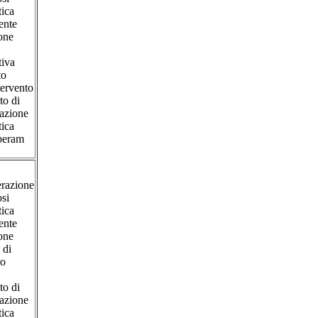
tica
ente
one
tiva
to
tervento
to di
cazione
tica
peram
razione
si
tica
ente
one
 di
to
to di
cazione
tica