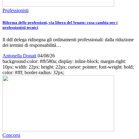
Professionisti
Riforma delle professioni, via libera del Senato: cosa cambia per i
professionisti tecnici
Il ddl delega ridisegna gli ordinamenti professionali: dalla riduzione
dei termini di responsabilità…
Antonella Donati
04/08/26
background-color: #fb580a; display: inline-block; margin-right:
10px; width: 22px; height: 22px; cursor: pointer; font-weight: bold;
color: #fff; border-radius: 32px;
Concorsi