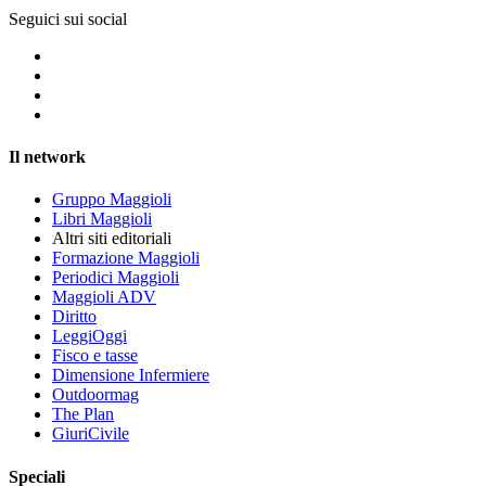
Seguici sui social
Il network
Gruppo Maggioli
Libri Maggioli
Altri siti editoriali
Formazione Maggioli
Periodici Maggioli
Maggioli ADV
Diritto
LeggiOggi
Fisco e tasse
Dimensione Infermiere
Outdoormag
The Plan
GiuriCivile
Speciali