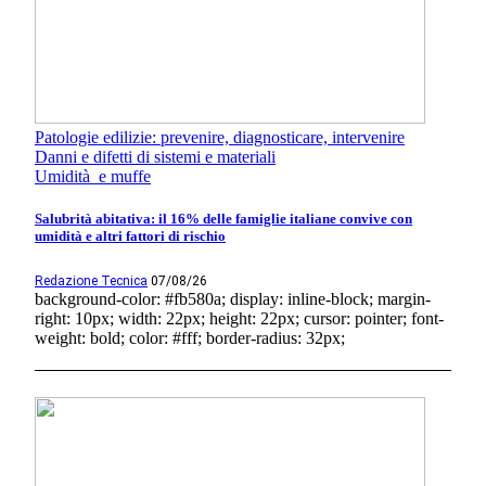
Patologie edilizie: prevenire, diagnosticare, intervenire
Danni e difetti di sistemi e materiali
Umidità e muffe
Salubrità abitativa: il 16% delle famiglie italiane convive con
umidità e altri fattori di rischio
Redazione Tecnica
07/08/26
background-color: #fb580a; display: inline-block; margin-
right: 10px; width: 22px; height: 22px; cursor: pointer; font-
weight: bold; color: #fff; border-radius: 32px;