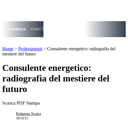
Vai
al
contenuto
I più cercati
Lorem ipsum dolor sit amet consectetur
In evidenza
Conto Termico
Salva Casa
730
Condominio
Archite
Lorem ipsum dolor sit amet consectetur
I più cercati
Home
>
Professionisti
>
Consulente energetico: radiografia del
Lorem ipsum dolor sit amet consectetur
mestiere del futuro
Lorem ipsum dolor sit amet consectetur
Consulente energetico:
radiografia del mestiere del
futuro
Scarica PDF
Stampa
Redazione Tecnica
30/10/15