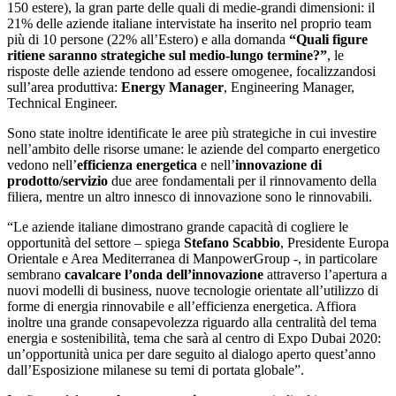
150 estere), la gran parte delle quali di medie-grandi dimensioni: il
21% delle aziende italiane intervistate ha inserito nel proprio team
più di 10 persone (22% all’Estero) e alla domanda
“Quali figure
ritiene saranno strategiche sul medio-lungo termine?”
, le
risposte delle aziende tendono ad essere omogenee, focalizzandosi
sull’area produttiva:
Energy Manager
, Engineering Manager,
Technical Engineer.
Sono state inoltre identificate le aree più strategiche in cui investire
nell’ambito delle risorse umane: le aziende del comparto energetico
vedono nell’
efficienza energetica
e nell’
innovazione di
prodotto/servizio
due aree fondamentali per il rinnovamento della
filiera, mentre un altro innesco di innovazione sono le rinnovabili.
“Le aziende italiane dimostrano grande capacità di cogliere le
opportunità del settore – spiega
Stefano Scabbio
, Presidente Europa
Orientale e Area Mediterranea di ManpowerGroup -, in particolare
sembrano
cavalcare l’onda dell’innovazione
attraverso l’apertura a
nuovi modelli di business, nuove tecnologie orientate all’utilizzo di
forme di energia rinnovabile e all’efficienza energetica. Affiora
inoltre una grande consapevolezza riguardo alla centralità del tema
energia e sostenibilità, tema che sarà al centro di Expo Dubai 2020:
un’opportunità unica per dare seguito al dialogo aperto quest’anno
dall’Esposizione milanese su temi di portata globale”.