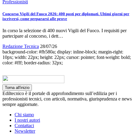
Professionisti
Concorso Vigili del Fuoco 2026: 400 posti per diplomati. Ultimi giorni per
iscriversi, come prepararsi alle prove
In corso la selezione di 400 nuovi Vigili del Fuoco. I requisiti per
partecipare al concorso, i dett…
Redazione Tecnica
28/07/26
background-color: #fb580a; display: inline-block; margin-right:
10px; width: 22px; height: 22px; cursor: pointer; font-weight: bold;
color: #fff; border-radius: 32px;
Torna all'inizio
Ediltecnico è il portale di approfondimento sull’edilizia per i
professionisti tecnici, con articoli, normativa, giurisprudenza e news
sempre aggiornate.
Chi siamo
I nostri autori
Contattaci
Newsletter