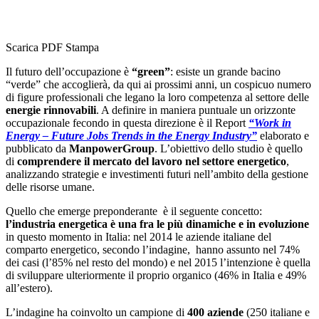
Scarica PDF
Stampa
Il futuro dell’occupazione è
“green”
: esiste un grande bacino
“verde” che accoglierà, da qui ai prossimi anni, un cospicuo numero
di figure professionali che legano la loro competenza al settore delle
energie rinnovabili
. A definire in maniera puntuale un orizzonte
occupazionale fecondo in questa direzione è il Report
“Work in
Energy – Future Jobs Trends in the Energy Industry”
elaborato e
pubblicato da
ManpowerGroup
. L’obiettivo dello studio è quello
di
comprendere il mercato del lavoro nel settore energetico
,
analizzando strategie e investimenti futuri nell’ambito della gestione
delle risorse umane.
Quello che emerge preponderante è il seguente concetto:
l’industria energetica è una fra le più dinamiche e in evoluzione
in questo momento in Italia: nel 2014 le aziende italiane del
comparto energetico, secondo l’indagine, hanno assunto nel 74%
dei casi (l’85% nel resto del mondo) e nel 2015 l’intenzione è quella
di sviluppare ulteriormente il proprio organico (46% in Italia e 49%
all’estero).
L’indagine ha coinvolto un campione di
400 aziende
(250 italiane e