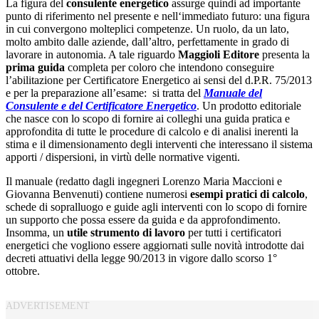
La figura del
consulente energetico
assurge quindi ad importante
punto di riferimento nel presente e nell‘immediato futuro: una figura
in cui convergono molteplici competenze. Un ruolo, da un lato,
molto ambito dalle aziende, dall’altro, perfettamente in grado di
lavorare in autonomia. A tale riguardo
Maggioli Editore
presenta la
prima guida
completa per coloro che intendono conseguire
l’abilitazione per Certificatore Energetico ai sensi del d.P.R. 75/2013
e per la preparazione all’esame: si tratta del
Manuale del
Consulente e del Certificatore Energetico
. Un prodotto editoriale
che nasce con lo scopo di fornire ai colleghi una guida pratica e
approfondita di tutte le procedure di calcolo e di analisi inerenti la
stima e il dimensionamento degli interventi che interessano il sistema
apporti / dispersioni, in virtù delle normative vigenti.
Il manuale (redatto dagli ingegneri Lorenzo Maria Maccioni e
Giovanna Benvenuti) contiene numerosi
esempi pratici di calcolo
,
schede di sopralluogo e guide agli interventi con lo scopo di fornire
un supporto che possa essere da guida e da approfondimento.
Insomma, un
utile strumento di lavoro
per tutti i certificatori
energetici che vogliono essere aggiornati sulle novità introdotte dai
decreti attuativi della legge 90/2013 in vigore dallo scorso 1°
ottobre.