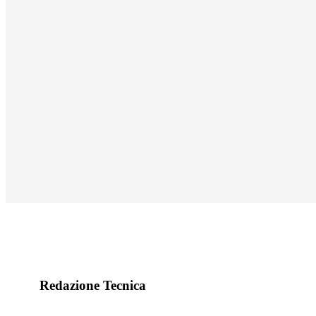
Redazione Tecnica