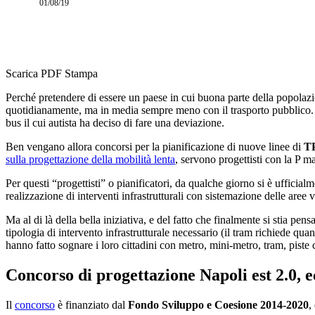
01/08/19
Bonus Verde
IVA Agevolata
Dubbi? Risponde l’esperta
Scarica PDF
Stampa
Perché pretendere di essere un paese in cui buona parte della popolazi
quotidianamente, ma in media sempre meno con il trasporto pubblico. Mo
bus il cui autista ha deciso di fare una deviazione.
Ben vengano allora concorsi per la pianificazione di nuove linee di
TP
sulla progettazione della mobilità lenta
, servono progettisti con la P m
Per questi “progettisti” o pianificatori, da qualche giorno si è ufficia
realizzazione di interventi infrastrutturali con sistemazione delle aree 
Ma al di là della bella iniziativa, e del fatto che finalmente si stia p
tipologia di intervento infrastrutturale necessario (il tram richiede q
hanno fatto sognare i loro cittadini con metro, mini-metro, tram, piste c
Concorso di progettazione Napoli est 2.0, ec
Il
concorso
è finanziato dal
Fondo Sviluppo e Coesione 2014-2020
,