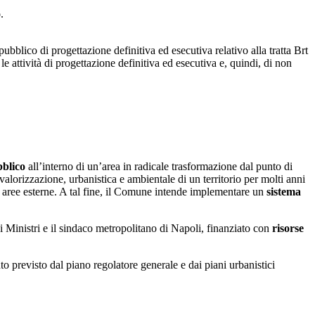
o
.
pubblico di progettazione definitiva ed esecutiva relativo alla tratta Brt
le attività di progettazione definitiva ed esecutiva e, quindi, di non
bblico
all’interno di un’area in radicale trasformazione dal punto di
valorizzazione, urbanistica e ambientale di un territorio per molti anni
 le aree esterne. A tal fine, il Comune intende implementare un
sistema
ei Ministri e il sindaco metropolitano di Napoli, finanziato con
risorse
to previsto dal piano regolatore generale e dai piani urbanistici