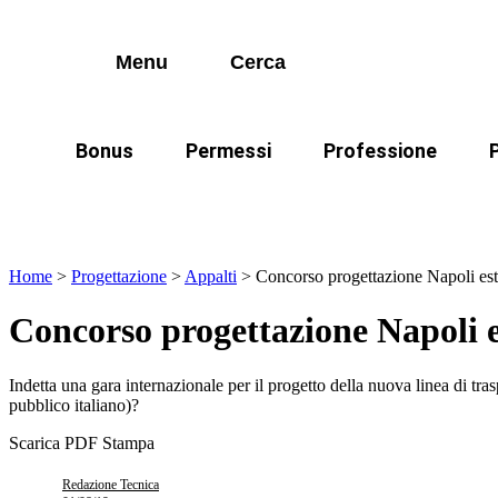
I più cercati
Vai
Superbonus
Abusi Edilizi
Concorsi
al
contenuto
Menu
Cerca
Bonus Barriere Architettoniche
Lorem ipsum dolor sit amet consectetur
Attività Edilizia Libera
Eventi e Formazione
Lorem ipsum dolor sit amet consectetur
Ecobonus
Catasto
Esami di Stato
Bonus
Permessi
Professione
Bonus Ristrutturazioni
CILA
I più cercati
Sismabonus
Distanze in Edilizia
Superbonus
Abusi Edilizi
Concorsi
In evidenza
Conto Termico
Salva Casa
Lorem ipsum dolor sit amet consectetur
Lorem ipsum dolor sit amet consectetur
Bonus Mobili
Permesso di Costruire
Bonus Barriere Architettoniche
Attività Edilizia Libera
Eventi e Formazione
Home
>
Progettazione
>
Appalti
>
Concorso progettazione Napoli est 
Bonus Idrico
SCIA
Ecobonus
Catasto
Esami di Stato
Concorso progettazione Napoli e
Bonus Verde
Bonus Ristrutturazioni
CILA
IVA Agevolata
Sismabonus
Distanze in Edilizia
Indetta una gara internazionale per il progetto della nuova linea di tra
pubblico italiano)?
Dubbi? Risponde l’esperta
Bonus Mobili
Permesso di Costruire
Scarica PDF
Stampa
Bonus Idrico
SCIA
Redazione Tecnica