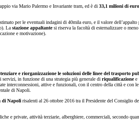
, Cappio via Mario Palermo e Invariante tram, ed è di
33,1 milioni di eur
stimato per le eventuali indagini di 40mila euro, e il valore dell’appalto 
so). La
stazione appaltante
si riserva la facoltà di esternalizzare o meno 
nicazione e motivazione).
tenziare e riorganizzazione le soluzioni delle linee del trasporto pu
i servizi, in funzione di una strategia più generale di
riqualificazione
e 
tate interconnessioni, attive e funzionali, con il centro della città e con
entale di Napoli.
à di Napoli
risalenti al 26 ottobre 2016 tra il Presidente del Consiglio d
che e private, attività terziarie, alberghiere, commerciali, secondo quan