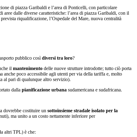
zione di piazza Garibaldi e l’area di Ponticelli, con particolare
i aree dalle diverse caratteristiche: l’area di piazza Garibaldi, con il
la prevista riqualificazione, l’Ospedale del Mare, nuova centralità
trasporto pubblico così
diversi tra loro
?
nche il
mantenimento
delle nuove strutture introdotte; tutto ciò porta
 anche poco accessibile agli utenti per via della tariffa e, molto
a al pari di qualunque altro servizio).
ortato dalla
pianificazione urbana
sudamericana e sudafricana.
ema dovrebbe costituire un
sottoinsieme stradale isolato per la
inuti), ma unito a un costo nettamente inferiore per
da altri TPL) è che: