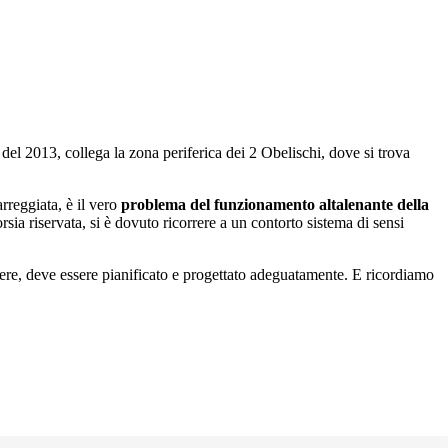
e del 2013, collega la zona periferica dei 2 Obelischi, dove si trova
arreggiata, è il vero
problema del funzionamento altalenante della
rsia riservata, si è dovuto ricorrere a un contorto sistema di sensi
vere, deve essere pianificato e progettato adeguatamente. E ricordiamo