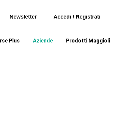
Seguici sui social
Libri
dcast
Periodici
Newsletter
Accedi / Registrati
eo
Formazione
de
rse Plus
Aziende
Prodotti Maggioli
Libri
dcast
Rinnovabili
Dissesto
Qualità aria indoor
Periodici
eo
Formazione
de