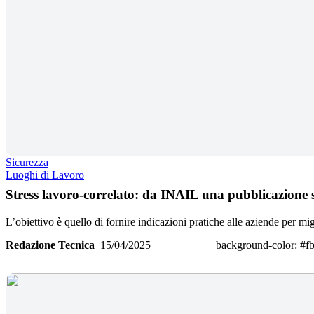
Sicurezza
Luoghi di Lavoro
Stress lavoro-correlato: da INAIL una pubblicazione su
L’obiettivo è quello di fornire indicazioni pratiche alle aziende per mig
Redazione Tecnica
15/04/2025
background-color: #fb5