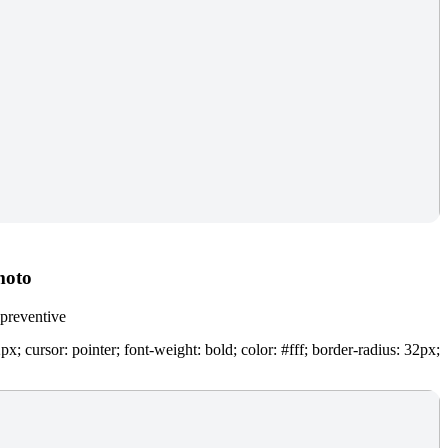
moto
 preventive
x; cursor: pointer; font-weight: bold; color: #fff; border-radius: 32px;