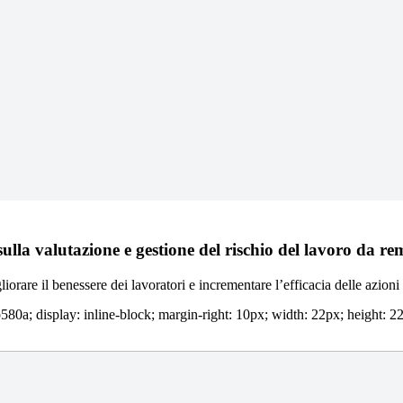
lla valutazione e gestione del rischio del lavoro da re
liorare il benessere dei lavoratori e incrementare l’efficacia delle azioni
80a; display: inline-block; margin-right: 10px; width: 22px; height: 22p