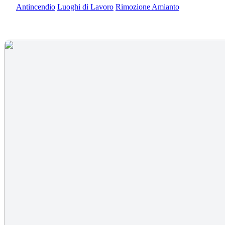
Bonus Verde
Antincendio
Luoghi di Lavoro
Rimozione Amianto
IVA Agevolata
Dubbi? Risponde l’esperta