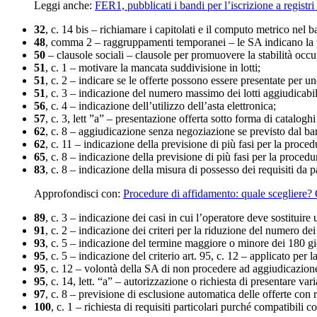
Leggi anche:
FER1, pubblicati i bandi per l’iscrizione a registri 
32
, c. 14 bis – richiamare i capitolati e il computo metrico nel b
48
, comma 2 – raggruppamenti temporanei – le SA indicano la p
50
– clausole sociali – clausole per promuovere la stabilità occ
51
, c. 1 – motivare la mancata suddivisione in lotti;
51
, c. 2 – indicare se le offerte possono essere presentate per uno
51
, c. 3 – indicazione del numero massimo dei lotti aggiudicabil
56
, c. 4 – indicazione dell’utilizzo dell’asta elettronica;
57
, c. 3, lett ”a” – presentazione offerta sotto forma di cataloghi 
62
, c. 8 – aggiudicazione senza negoziazione se previsto dal b
62
, c. 11 – indicazione della previsione di più fasi per la proced
65
, c. 8 – indicazione della previsione di più fasi per la procedu
83
, c. 8 – indicazione della misura di possesso dei requisiti da 
Approfondisci con:
Procedure di affidamento: quale scegliere?
89
, c. 3 – indicazione dei casi in cui l’operatore deve sostituire
91
, c. 2 – indicazione dei criteri per la riduzione del numero dei
93
, c. 5 – indicazione del termine maggiore o minore dei 180 gior
95
, c. 5 – indicazione del criterio art. 95, c. 12 – applicato per 
95
, c. 12 – volontà della SA di non procedere ad aggiudicazione
95
, c. 14, lett. “a” – autorizzazione o richiesta di presentare vari
97
, c. 8 – previsione di esclusione automatica delle offerte con 
100
, c. 1 – richiesta di requisiti particolari purché compatibili co