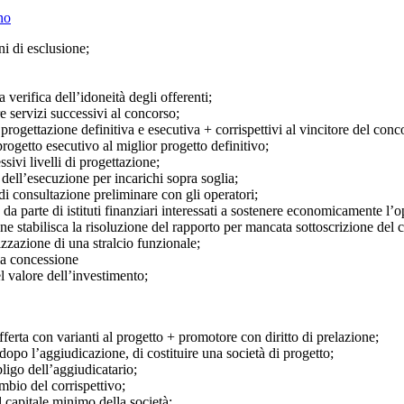
no
ni di esclusione;
 verifica dell’idoneità degli offerenti;
e servizi successivi al concorso;
 progettazione definitiva e esecutiva + corrispettivi al vincitore del conc
progetto esecutivo al miglior progetto definitivo;
sivi livelli di progettazione;
dell’esecuzione per incarichi sopra soglia;
 di consultazione preliminare con gli operatori;
a da parte di istituti finanziari interessati a sostenere economicamente l’
ione stabilisca la risoluzione del rapporto per mancata sottoscrizione de
izzazione di una stralcio funzionale;
la concessione
el valore dell’investimento;
offerta con varianti al progetto + promotore con diritto di prelazione;
, dopo l’aggiudicazione, di costituire una società di progetto;
bligo dell’aggiudicatario;
mbio del corrispettivo;
 capitale minimo della società;