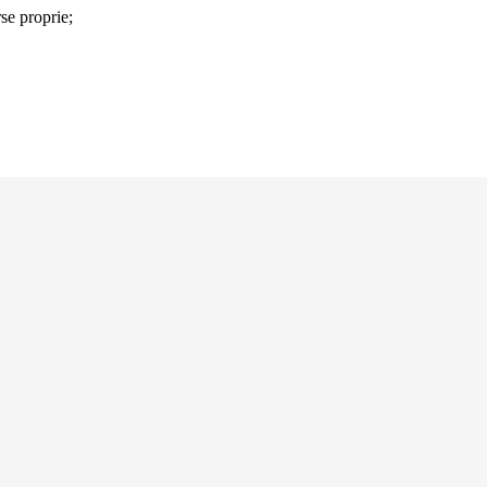
se proprie;