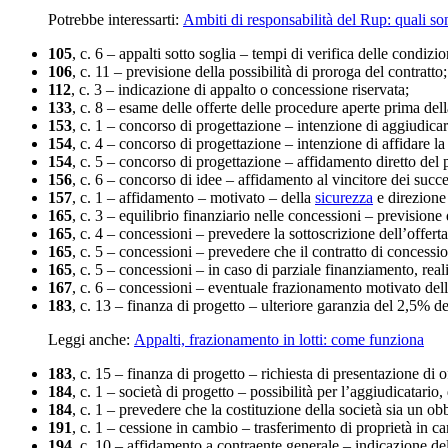
Potrebbe interessarti:
Ambiti di responsabilità del Rup: quali so
105
, c. 6 – appalti sotto soglia – tempi di verifica delle condizio
106
, c. 11 – previsione della possibilità di proroga del contratto;
112
, c. 3 – indicazione di appalto o concessione riservata;
133
, c. 8 – esame delle offerte delle procedure aperte prima della
153
, c. 1 – concorso di progettazione – intenzione di aggiudicar
154
, c. 4 – concorso di progettazione – intenzione di affidare la
154
, c. 5 – concorso di progettazione – affidamento diretto del 
156
, c. 6 – concorso di idee – affidamento al vincitore dei succes
157
, c. 1 – affidamento – motivato – della
sicurezza
e direzione 
165
, c. 3 – equilibrio finanziario nelle concessioni – previsione
165
, c. 4 – concessioni – prevedere la sottoscrizione dell’offert
165
, c. 5 – concessioni – prevedere che il contratto di concess
165
, c. 5 – concessioni – in caso di parziale finanziamento, real
167
, c. 6 – concessioni – eventuale frazionamento motivato del
183
, c. 13 – finanza di progetto – ulteriore garanzia del 2,5% d
Leggi anche:
Appalti, frazionamento in lotti: come funziona
183
, c. 15 – finanza di progetto – richiesta di presentazione di 
184
, c. 1 – società di progetto – possibilità per l’aggiudicatario
184
, c. 1 – prevedere che la costituzione della società sia un ob
191
, c. 1 – cessione in cambio – trasferimento di proprietà in ca
194
, c. 10 – affidamento a contraente generale – indicazione del