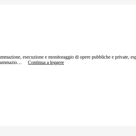
grammazione, esecuzione e monitoraggio di opere pubbliche e private, esp
rogrammazio…
Continua a leggere